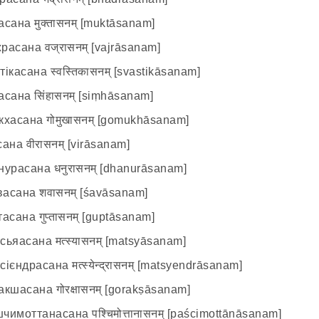
ана मुक्तासनम् [muktāsanam]
сана वज्रासनम् [vajrāsanam]
асана स्वस्तिकासनम् [svastikāsanam]
ана सिंहासनम् [siṃhāsanam]
асана गोमुखासनम् [gomukhāsanam]
на वीरासनम् [virāsanam]
расана धनुरासनम् [dhanurāsanam]
сана शवासनम् [śavāsanam]
ана गुप्तासनम् [guptāsanam]
яасана मत्स्यासनम् [matsyāsanam]
ндрасана मत्स्येन्द्रासनम् [matsyendrāsanam]
шасана गोरक्षासनम् [gorakṣāsanam]
моттанасана पश्चिमोत्तानासनम् [paścimottānāsanam]