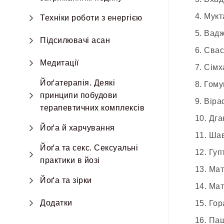
4. Муктас
Техніки роботи з енергією
5. Ваджра
Підсилювачі асан
6. Свастік
Медитації
7. Сімхас
Йоґатерапія. Деякі
8. Гомукх
принципи побудови
9. Віраса
терапевтичних комплексів
10. Дгану
Йоґа й харчування
11. Шава
Йоґа та секс. Сексуальні
12. Гуптас
практики в йозі
13. Матсь
Йоґа та зірки
14. Матсіє
Додатки
15. Горак
16. Пашчи