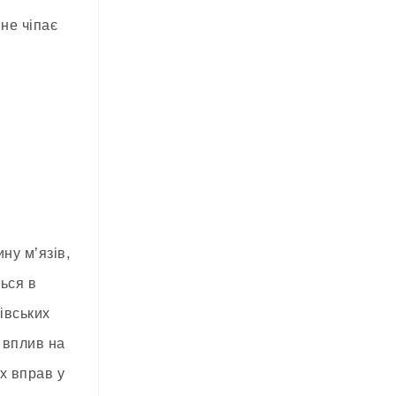
не чіпає
ну м’язів,
ться в
івських
вплив на
х вправ у