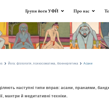
Групи йоґи УФЙ
Про нас
Те
ks
Йога: фізіологія, психосоматика, біоенергетика
Асани
діляють наступні типи вправ: асани, пранаями, банд
ії, мантри й медитативні техніки.