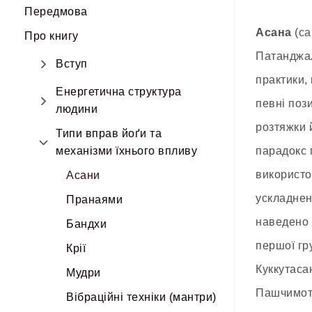
Передмова
Асана
(са
Про книгу
Патанджал
Вступ
практики,
Енергетична структура
певні поз
людини
розтяжки 
Типи вправ йоґи та
механізми їхнього впливу
парадокс 
використо
Асани
ускладнен
Пранаями
наведено 
Бандхи
першої гр
Крії
Куккутаса
Мудри
Пашчимотт
Вібраційні техніки (мантри)