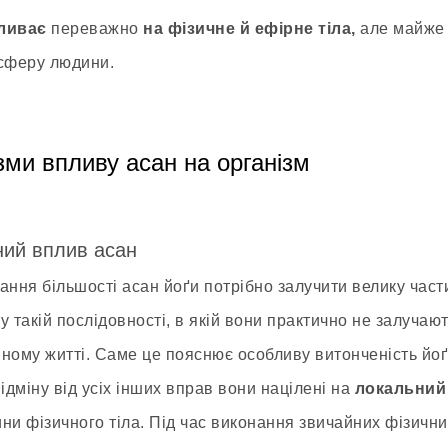
ливає
переважно
на фізичне й ефірне тіла,
але майже 
сферу людини.
зми впливу асан на організм
ний вплив асан
ання більшості асан йоґи потрібно залучити велику части
 у такій послідовності, в якій вони практично не залучаю
ному житті. Саме це пояснює особливу витонченість йоґ
ідміну від усіх інших вправ вони націлені на
локальний
тини фізичного тіла. Під час виконання звичайних фізични