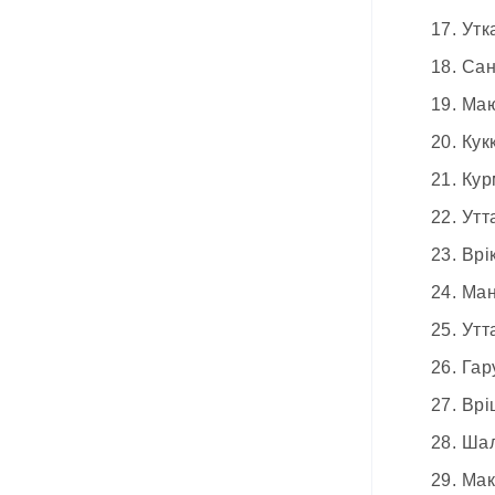
17. Уткат
18. Санка
19. Маюра
20. Кукку
21. Курма
22. Уттана
23. Врікша
24. Мандук
25. Уттана
26. Гаруд
27.
Врі
28. Шалаб
29. Макар