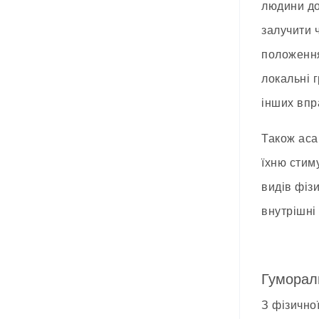
людини до
залучити 
положення
локальні 
інших впр
Також аса
їхню стим
видів фіз
внутрішні
Гуморал
З фізично