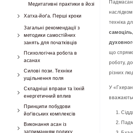
Падмасана
Медитативні практики в йозі
наслідком
Хатха-йоґа. Перші кроки
техніка д
Загальні рекомендації з
самоціль
методики самостійних
духовног
занять для початківців
що спрямо
Психологічна робота в
асанах
роботу, д
Силові пози. Техніки
різних лю
ущільнення поля
У «Гхеран
Складніші вправи та їхній
енергетичний вплив
вважаютьс
Принципи побудови
1. Сіддха
йоґівських комплексів
2. Падмас
Виконання асан із
затриманням подиху
3. Бхадра