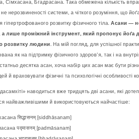
, Сімхасана, Бгадрасана. Така обмежена кількість впра
 не нерозвиненості системи, а чіткого розуміння, що йоґ
ля гіпертрофованого розвитку фізичного тіла.
Асани — н
, а лише проміжний інструмент, який пропонує йоґа 
о розвитку людини
. На мій погляд, для успішної практи
вана як на підтримку фізичного здоров’я, так і на внутр
остатньо десятка асан, хоча набір цих асан має бути різн
дей й враховувати фізичні та психологічні особливості к
дасамхіті» наводиться вже тридцять дві асани, які доте
я найважливішими й використовуються найчастіше:
сана सिद्धासनम् [siddhāsanam]
ана पद्मासनम् [padmāsanam]
сана भद्रासनम् [bhadrāsanam]