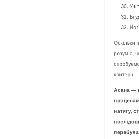
30. Уштрас
31. Бгудж
32. Йоґас
Оскільки 
розуміє, 
спробуємо
критерії.
Асана — ц
процесами
натягу, с
послідовн
перебува