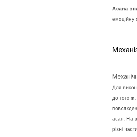
Асана вп
емоційну 
Механі
Механіч
Для викон
до того ж,
повсякден
асан. На в
різні час