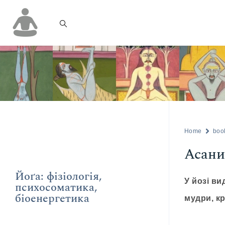
Home
boo
Асани
Йоґа: фізіологія,
У йозі ви
психосоматика,
біоенергетика
мудри, кр