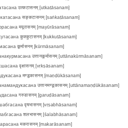
асана उत्कटासनम् [utkaṭāsanam]
тасана सङ्कटासनम् [saṅkaṭāsanam]
сана मयूरासनम् [mayūrāsanam]
тасана कुक्कुटासनम् [kukkuṭāsanam]
сана कूर्मासनम् [kūrmāsanam]
курмасана उत्तानकूर्मासनम् [uttānakūrmāsanam]
сана वृक्षासनम् [vṛkṣāsanam]
асана मण्डूकासन​म् [maṇḍūkāsanam]
мандукасана उत्तानमण्डूकासन​म् [uttānamaṇḍūkāsanam]
асана गरुडासनम् [garuḍāsanam]
шабгасана वृषभासनम् [vṛṣabhāsanam]
гасана शलभासनम् [śalabhāsanam]
асана मकरासनम् [makarāsanam]