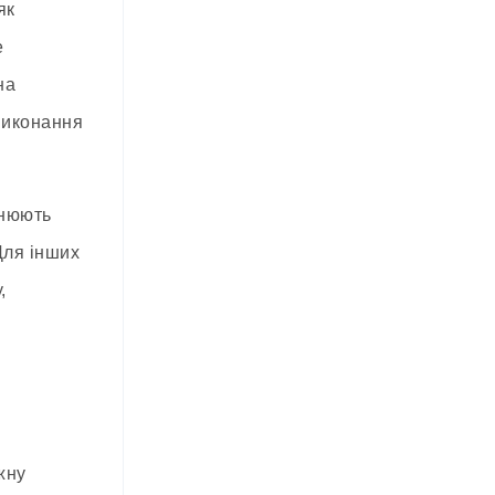
як
е
на
 виконання
снюють
Для інших
,
жну