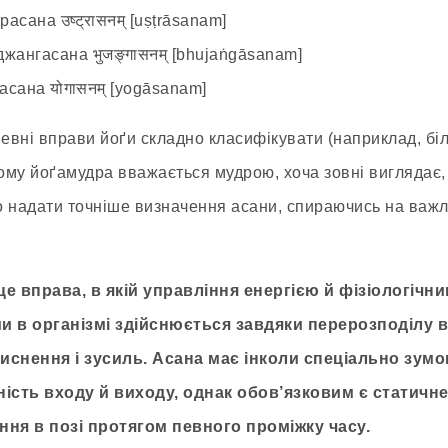
ана उष्ट्रासनम् [uṣṭrāsanam]
ангасана भुजङ्गासनम् [bhujaṅgāsanam]
ана योगासनम् [yogāsanam]
певні вправи йоґи складно класифікувати (наприклад, бі
чому йоґамудра вважається мудрою, хоча зовні виглядає, 
 надати точніше визначення асани, спираючись на важл
е вправа, в якій управління енергією й фізіологічн
 в організмі здійснюється завдяки перерозподілу в 
тиснення і зусиль. Асана має інколи спеціально зум
ість входу й виходу, однак обов’язковим є статичн
ння в позі протягом певного проміжку часу.