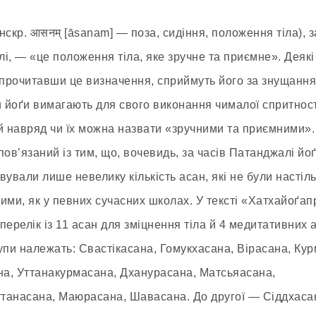
нскр. आसनम् [āsanam] — поза, сидіння, положення тіла), з
і, — «це положення тіла, яке зручне та приємне». Деякі
 прочитавши це визначення, сприймуть його за знущання.
и йоґи вимагають для свого виконання чималої спритност
й навряд чи їх можна назвати «зручними та приємними»
пов’язаний із тим, що, вочевидь, за часів Патанджалі йо
вували лише невелику кількість асан, які не були настіл
ими, як у певних сучасних школах. У тексті «Хатхайоґап
перелік із 11 асан для зміцнення тіла й 4 медитативних 
упи належать: Свастікасана, Гомукхасана, Вірасана, Ку
на, Уттанакурмасана, Дханурасана, Матсьяасана,
анасана, Маюрасана, Шавасана. До другої — Сіддхаса