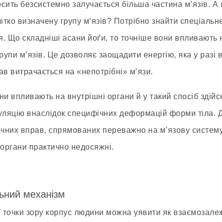
сить безсистемно залучається більша частина м’язів. А 
чітко визначену групу м’язів? Потрібно знайти спеціальн
. Що складніші асани йоґи, то точніше вони впливають 
групи м’язів. Це дозволяє заощадити енергію, яка у разі
ав витрачається на «непотрібні» м’язи.
ни впливають на внутрішні органи й у такий спосіб здій
уляцію внаслідок специфічних деформацій форми тіла. 
ичних вправ, спрямованих переважно на м’язову систему
 органи практично недосяжні.
ьний механізм
ї точки зору корпус людини можна уявити як взаємозале