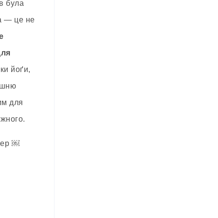
в була
а — це не
е
для
ки йоґи,
ішню
им для
ожного.
пер ￼