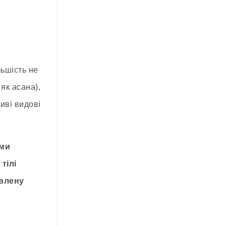
льшість не
як асана),
иві видові
ими
тілі
овлену
е