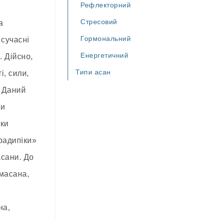
Рефлекторний
Стресовий
а
Гормональний
 сучасні
Енергетичний
 Дійсно,
Типи асан
і, сили,
. Даний
ґи
ьки
радипіки»
асани. До
рмасана,
на,