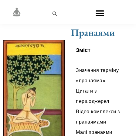
Пранаями
Зміст
Значення терміну
«пранаяма»
Цитати з
першоджерел
Відео-комплекси з
пранаямами
Малі пранаями