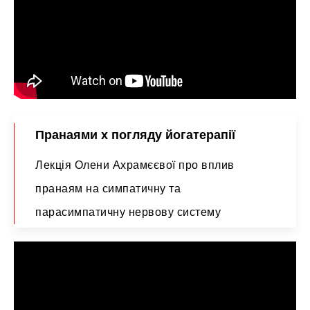
Пранаями х погляду йогатерапії
Лекція Олени Ахрамєєвої про вплив
пранаям на симпатичну та
парасимпатичну нервову систему