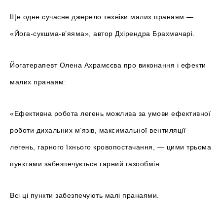
Ще одне сучасне джерело техніки малих пранаям —
«Йога-сукшма-в’яяма», автор Дхірендра Брахмачарі.
Йогатерапевт Олена Ахрамєєва про виконання і ефекти
малих пранаям:
«Ефективна робота легень можлива за умови ефективної
роботи дихальних м’язів, максимальної вентиляції
легень, гарного їхнього кровопостачання, — цими трьома
пунктами забезпечується гарний газообмін.
Всі ці пункти забезпечують малі пранаями.