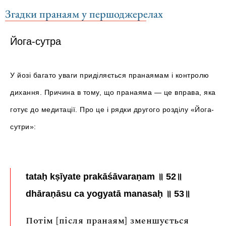
Згадки пранаям у першоджерелах
Йога-сутра
У йозі багато уваги приділяється пранаямам і контролю
дихання. Причина в тому, що пранаяма — це вправа, яка
готує до медитації. Про це і рядки другого розділу «Йога-
сутри»:
tataḥ kṣīyate prakāśāvaraṇam ॥ 52॥
dhāraṇāsu ca yogyatā manasaḥ ॥ 53॥
Потім [після пранаям] зменшується