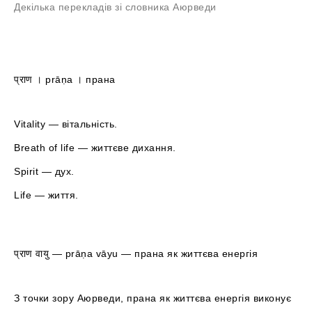
Декілька перекладів зі словника Аюрведи
प्राण । prāṇa । прана
Vitality — вітальність.
Breath of life — життєве дихання.
Spirit — дух.
Life — життя.
प्राण वायु — prāṇa vāyu — прана як життєва енергія
З точки зору Аюрведи, прана як життєва енергія виконує