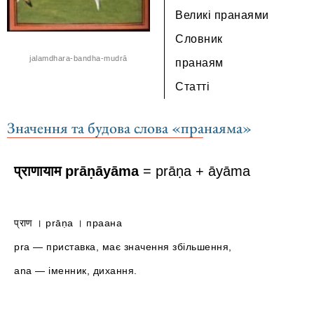
Великі пранаями
Словник
jalamdhara-bandha-mudrā
пранаям
Статті
Значення та будова слова «пранаяма»
प्राणायाम prāṇāyāma
= prāṇa + āyāma
प्राण । prāṇa । праана
pra — приставка, має значення збільшення,
ana — іменник, дихання.