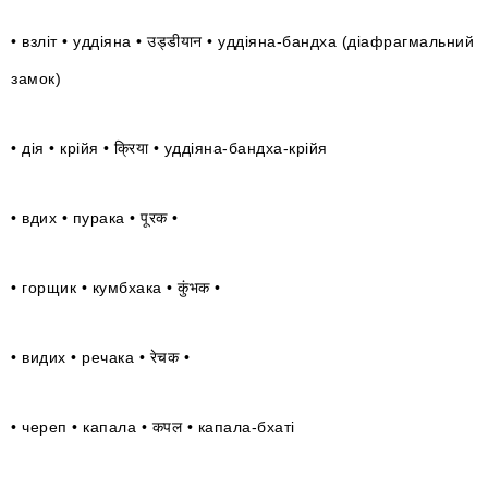
•
взліт
• уддіяна •
उड्डीयान
• уддіяна-бандха (діафрагмальний
замок)
•
дія
• крійя •
क्रिया
• уддіяна-бандха-крійя
•
вдих
• пурака •
पूरक
•
• горщик • кумбхака •
कुंभक
•
• видих • речака •
रेचक
•
• череп • капала •
कपल
• капала-бхаті