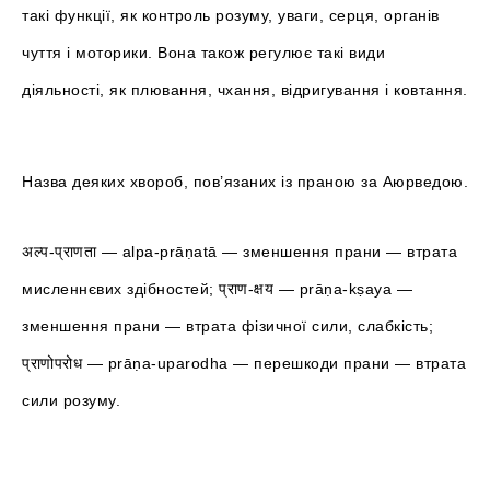
такі функції, як контроль розуму, уваги, серця, органів
чуття і моторики. Вона також регулює такі види
діяльності, як плювання, чхання, відригування і ковтання.
Назва деяких хвороб, пов’язаних із праною за Аюрведою.
अल्प-प्राणता — alpa-prāṇatā — зменшення прани — втрата
мисленнєвих здібностей; प्राण-क्षय — prāṇa-kṣaya —
зменшення прани — втрата фізичної сили, слабкість;
प्राणोपरोध — prāṇa-uparodha — перешкоди прани — втрата
сили розуму.