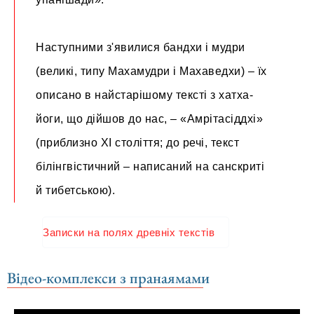
Наступними з'явилися бандхи і мудри
(великі, типу Махамудри і Махаведхи) – їх
описано в найстарішому тексті з хатха-
йоги, що дійшов до нас, – «Амрітасіддхі»
(приблизно XI століття; до речі, текст
білінгвістичний – написаний на санскриті
й тибетською).
Записки на полях древніх текстів
Відео-комплекси з пранаямами