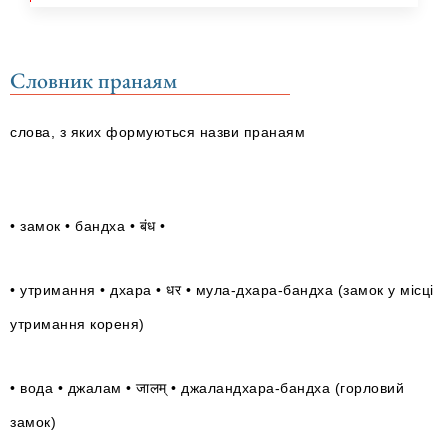
Словник пранаям
слова, з яких формуються назви пранаям
• замок • бандха •
बंध
•
•
утримання
• дхара •
धर
• мула-дхара-бандха (замок у місці
утримання кореня)
•
вода
• джалам •
जालम्
• джаландхара-бандха (горловий
замок)