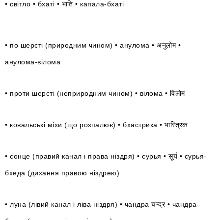
• світло • бхаті • भाति • капала-бхаті
• по шерсті (природним чином) • анулома • अनुलोम •
анулома-вілома
• проти шерсті (неприродним чином) • вілома • विलोम
• ковальські міхи (що розпалює) • бхастрика • भास्त्रिक
• сонце (правий канал і права ніздря) • сурья • सूर्य • сурья-
бхеда (дихання правою ніздрею)
• луна (лівий канал і ліва ніздря) • чандра चन्द्र • чандра-