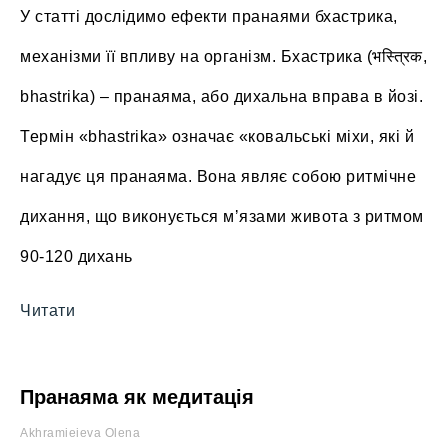
У статті дослідимо ефекти пранаями бхастрика,
механізми її впливу на організм. Бхастрика (भस्त्रिक,
bhastrika) – пранаяма, або дихальна вправа в йозі.
Термін «bhastrika» означає «ковальські міхи, які й
нагадує ця пранаяма. Вона являє собою ритмічне
дихання, що виконується мʼязами живота з ритмом
90-120 дихань
Читати
Пранаяма як медитація
Akhramieieva Olena