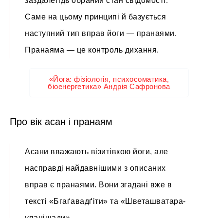
заздалегідь обраний стан свідомості.
Саме на цьому принципі й базується
наступний тип вправ йоги — пранаями.
Пранаяма — це контроль дихання.
«Йога: фізіологія, психосоматика,
біоенергетика» Андрія Сафронова
Про вік асан і пранаям
Асани вважають візитівкою йоги, але
насправді найдавнішими з описаних
вправ є пранаями. Вони згадані вже в
тексті «Бгаґавадґіти» та «Шветашватара-
упанішади».