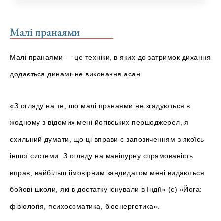
Малі пранаями
Малі пранаями — це техніки, в яких до затримок дихання
додається динамічне виконання асан.
«З огляду на те, що малі пранаями не згадуються в
жодному з відомих мені йогівських першоджерел, я
схильний думати, що ці вправи є запозиченням з якоїсь
іншої системи. З огляду на маніпурну спрямованість
вправ, найбільш іімовірним кандидатом мені видаються
бойові школи, які в достатку існували в Індії» (с) «Йога:
фізіологія, психосоматика, біоенергетика».