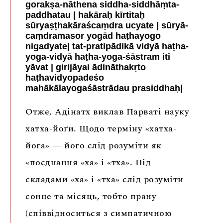
gorakṣa-nāthena siddha-siddhāṃta-
paddhatau | hakāraḥ kīrtitaḥ
sūryaṣṭhakāraścaṃdra ucyate | sūryā-
caṃdramasor yogād haṭhayogo
nigadyate| tat-pratipādikā vidyā haṭha-
yoga-vidyā haṭha-yoga-śāstram iti
yāvat | girijāyai ādināthakṛto
haṭhavidyopadeśo
mahākālayogaśāstrādau prasiddhaḥ|
Отже, Адінатх виклав Парваті науку
хатха-йоґи. Щодо терміну «хатха-
йоґа» — його слід розуміти як
«поєднання «ха» і «тха». Під
складами «ха» і «тха» слід розуміти
сонце та місяць, тобто прану
(співвідноситься з симпатичною