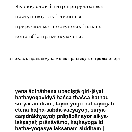
Як лев, слон і тигр приручаються
поступово, так і дихання
приручається поступово, інакше
воно вб'є практикуючого.
Та показує пранаяму саме як практику контролю енергії:
yena ādināthena upadiṣṭā giri-jāyai
haṭhayogavidyā haśca ṭhaśca haṭhau
sūryacaṃdrau , tayor yogo haṭhayogaḥ
etena haṭha-śabda-vācyayoḥ, sūrya-
caṃdrākhyayoḥ prāṇāpānayor aikya-
lakṣaṇaḥ prāṇāyāmo, haṭhayoga iti
haṭha-yogasya lakṣaṇaṃ siddhaṃ |