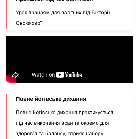
Урок пранаям для вагітних від Вікторії
Євсюкової
Повне йогівське дихання
Повне йогівське дихання практикується
під час виконання асан та окремо для
здоровʼя та балансу, сприяє набору