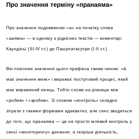
Про значення терміну «пранаяма»
Про значення подовженою «а» на початку слова
«ааяма» — в одному з рідкісних текстів — коментарі
Каундіньї (III-IV ст.) до Пашупатасутри (I-II ст.).
Він пояснює значення цього префікса таким чином: «ā
має значення межі» і виражає поступовий процес, який
має виражений кінець. Тобто схоже на різницю між
«робив» і «зробив». Зі словом «контроль» складно
зіграти з такими формами адекватно, але сенс зводиться
до того, що пранаяма — це не просто млявий контроль у
сенсі «моніторингу» дихання, а скоріше діяльність,