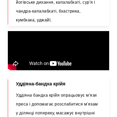
йогівське дихання, капалабхаті, сур'я і
чандра-капалабхаті, бхастрика,
кумбхака, уджайї.
Уддіяна-бандха крійя
Уддіяна бандха крійя опрацьовує м'язи
преса і допомагає розслабитися м'язам
у ділянці попереку, масажує внутрішні