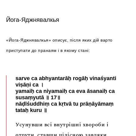
Йога-Яджнявалкья
«Йога-Яджнявалкья» описує, після яких дій варто
приступати до пранаям і в якому стані:
sarve ca abhyantarāḥ rogāḥ vinaśyanti
viṣāṇi ca ।
yamaiḥ ca niyamaiḥ ca eva āsanaiḥ ca
susaṃyutā ॥ 17॥
nāḍīśuddhiṃ ca kṛtvā tu prāṇāyāmaṃ
tataḥ kuru ॥
Усунувши всі внутрішні хвороби і
отрути, ставши цілісною завдяки