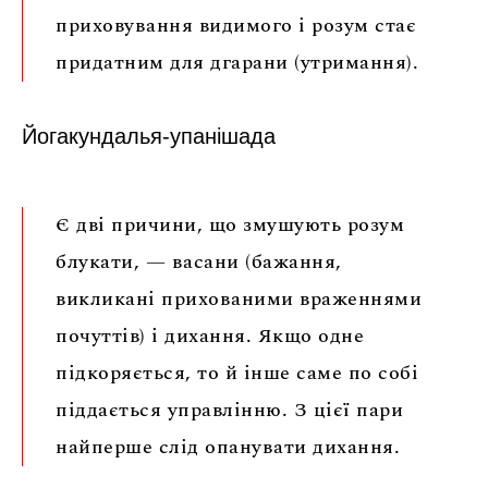
приховування видимого і розум стає
придатним для дгарани (утримання).
Йогакундалья-упанішада
Є дві причини, що змушують розум
блукати, — васани (бажання,
викликані прихованими враженнями
почуттів) і дихання. Якщо одне
підкоряється, то й інше саме по собі
піддається управлінню. З цієї пари
найперше слід опанувати дихання.