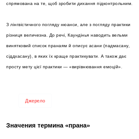
спрямована на те, щоб зробити дихання підконтрольним.
З лінгвістичного погляду нюанси, але з погляду практики
різниця величезна. До речі, Каундінья наводить вельми
винятковий список пранаям й описує асани (падмасану,
сіддхасану), в яких їх краще практикувати. А також дає
просту мету цієї практики — «вирівнювання емоцій».
Джерело
Значения термина «прана»