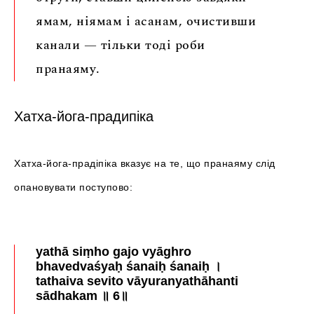
ямам, ніямам і асанам, очистивши
канали — тільки тоді роби
пранаяму.
Хатха-йога-прадипіка
Хатха-йога-прадіпіка вказує на те, що пранаяму слід
опановувати поступово:
yathā siṃho gajo vyāghro
bhavedvaśyaḥ śanaiḥ śanaiḥ ।
tathaiva sevito vāyuranyathāhanti
sādhakam ॥ 6॥