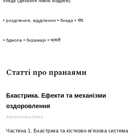
бхеда (дихання лівою ніздрею)
• розділення, відділення • бхеда • भोद
• бджола • бхрамарі • भ्रमरी
Статті про пранаями
Бхастрика. Ефекти та механізми
оздоровлення
Akhramieieva Olena
Частина 1. Бхастрика та кістково-м’язова система