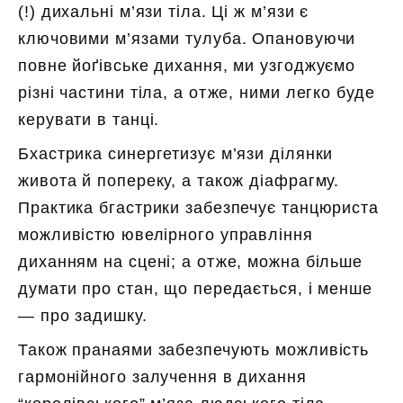
(!) дихальні м’язи тіла. Ці ж м’язи є
ключовими м’язами тулуба. Опановуючи
повне йоґівське дихання, ми узгоджуємо
різні частини тіла, а отже, ними легко буде
керувати в танці.
Бхастрика синергетизує м’язи ділянки
живота й попереку, а також діафрагму.
Практика бгастрики забезпечує танцюриста
можливістю ювелірного управління
диханням на сцені; а отже, можна більше
думати про стан, що передається, і менше
— про задишку.
Також пранаями забезпечують можливість
гармонійного залучення в дихання