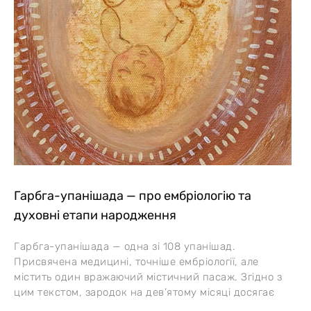
Гарбга-упанішада — про ембріологію та
духовні етапи народження
Гарбга-упанішада — одна зі 108 упанішад.
Присвячена медицині, точніше ембріології, але
містить один вражаючий містичний пасаж. Згідно з
цим текстом, зародок на дев’ятому місяці досягає