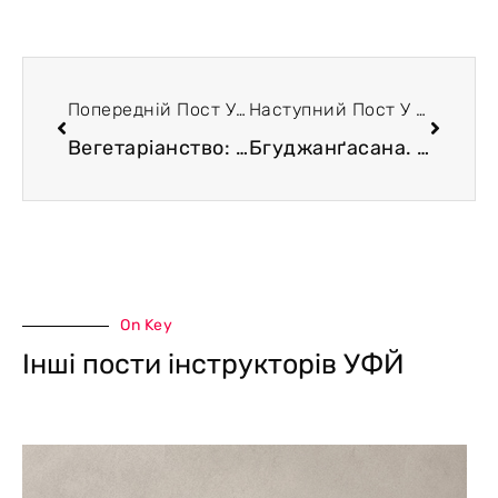
Попередній Пост У Блозі
Наступний Пост У Блозі
Вегетаріанство: коментар до міфів щодо харчування в Стародавній Індії
Бгуджанґасана. Ключі до виконання.
On Key
Інші пости інструкторів УФЙ