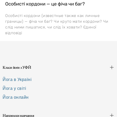
Особисті кордони — це фіча чи баг?
Особисті кордони (известные также как личные
границы) — фіча чи баг? Чи круто мати кордони? Чи
слід ними пишатися, чи слід їх ховати? Єдиної
відповіді
Класи йоґи з УФЙ
Йога в Україні
Йога у світі
Йога онлайн
Напрямки навчання