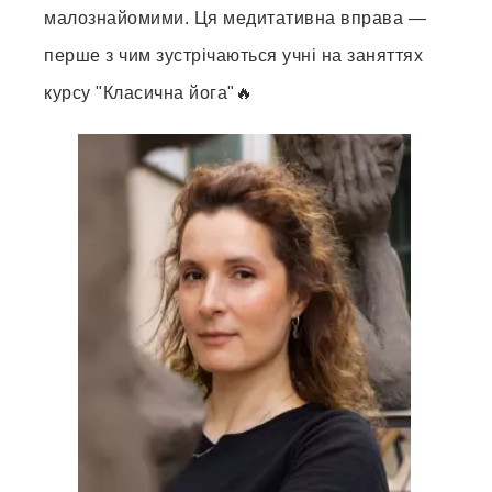
малознайомими. Ця медитативна вправа —
перше з чим зустрічаються учні на заняттях
курсу "Класична йога"🔥