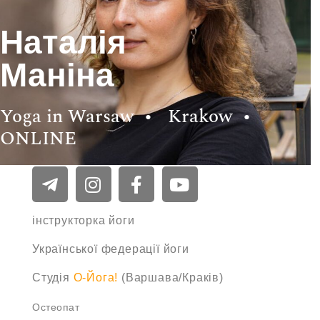
Наталія
Маніна
Yoga in Warsaw •
Krakow •
ONLINE
інструкторка йоги
Української федерації йоги
Студія
O-Йога!
(Варшава/Краків)
Остеопат