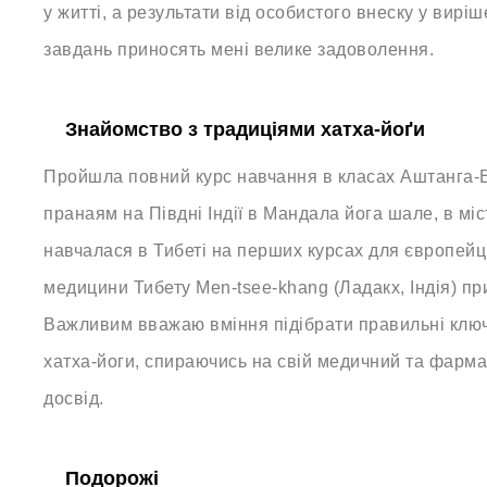
у житті, а результати від особистого внеску у вирі
завдань приносять мені велике задоволення.
Знайомство з традиціями хатха-йоґи
Пройшла повний курс навчання в класах Аштанга-В
пранаям на Півдні Індії в Мандала йога шале, в міс
навчалася в Тибеті на перших курсах для європейці
медицини Тибету Men-tsee-khang (Ладакх, Індія) пр
Важливим вважаю вміння підібрати правильні ключі
хатха-йоги, спираючись на свій медичний та фарм
досвід.
Подорожі