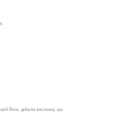
у.
рій Йоги, дійшла висновку, що