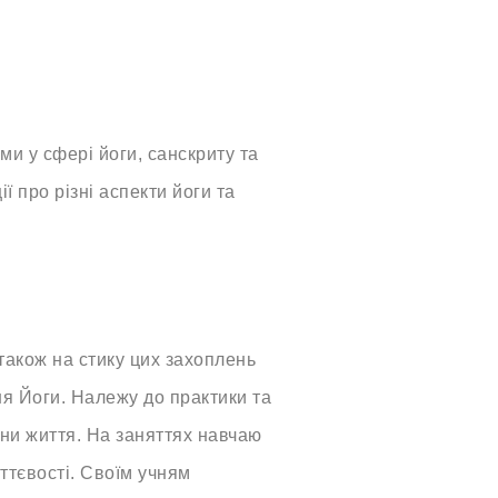
и у сфері йоги, санскриту та
ії про різні аспекти йоги та
 також на стику цих захоплень
я Йоги. Належу до практики та
ини життя. На заняттях навчаю
уттєвості. Своїм учням