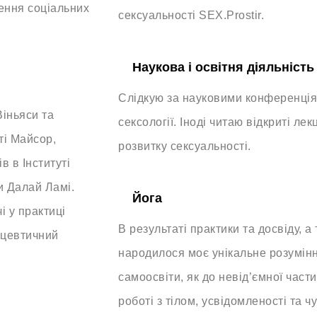
шення соціальних
сексуальності SEX.Prostir.
Наукова і освітня діяльність
Слідкую за науковими конференціям
іньяси та
сексології. Іноді читаю відкриті лекц
ті Майсор,
розвитку сексуальності.
в в Інституті
и Далай Ламі.
Йога
 у практиці
В результаті практики та досвіду, а
ацевтичний
народилося моє унікальне розумінн
самоосвіти, як до невід’ємної част
роботі з тілом, усвідомленості та ч