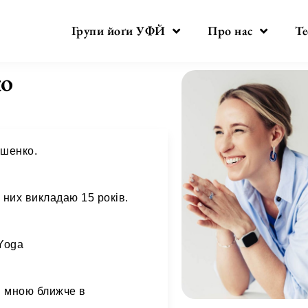
Групи йоґи УФЙ
Про нас
Те
ко
ошенко.
з них викладаю 15 років.
Yoga
і мною ближче в