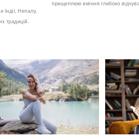
прищеплюю вміння глибоко відчуват
 Індії, Непалу,
их традицій.