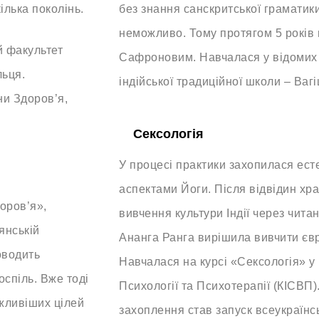
ілька поколінь.
без знання санскритської граматик
неможливо. Тому протягом 5 років 
 факультет
Сафроновим. Навчалася у відомих 
льця.
індійської традиційної школи – Ваг
и Здоров’я,
Сексологія
У процесі практики захопилася ест
аспектами Йоги. Після відвідин хра
оров’я»,
вивчення культури Індії через чита
янській
Ананга Ранга вирішила вивчити євр
оводить
Навчалася на курсі «Сексологія» у 
поспіль. Вже тоді
Психології та Психотерапії (КІСВП)
жливіших цілей
захоплення став запуск всеукраїнс