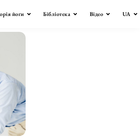
орія йоґи
Бібліотека
Відео
UA