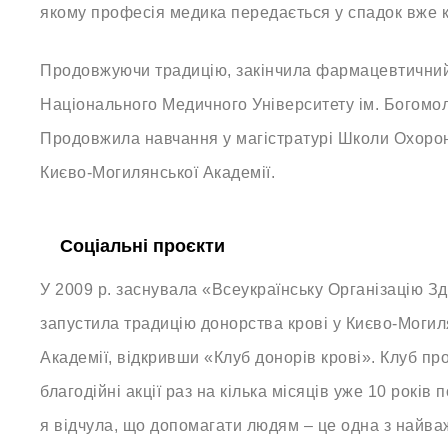
якому професія медика передається у спадок вже к
Продовжуючи традицію, закінчила фармацевтичний
Національного Медичного Університету ім. Богомо
Продовжила навчання у магістратурі Школи Охорон
Києво-Могилянської Академії.
Соціальні проєкти
У 2009 р. заснувала «Всеукраїнську Організацію Зд
запустила традицію донорства крові у Києво-Могил
Академії, відкривши «Клуб донорів крові». Клуб пр
благодійні акції раз на кілька місяців уже 10 років 
я відчула, що допомагати людям – це одна з найва