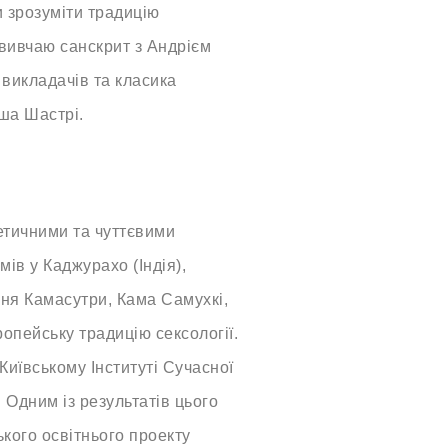
и зрозуміти традицію
вивчаю санскрит з Андрієм
викладачів та класика
іша Шастрі.
етичними та чуттєвими
мів у Каджурахо (Індія),
ння Камасутри, Кама Самухкі,
опейську традицію сексології.
Київському Інституті Сучасної
. Одним із результатів цього
ького освітнього проекту