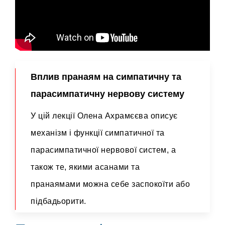
Вплив пранаям на симпатичну та
парасимпатичну нервову систему
У цій лекції Олена Ахрамєєва описує
механізм і функції симпатичної та
парасимпатичної нервової систем, а
також те, якими асанами та
пранаямами можна себе заспокоїти або
підбадьорити.