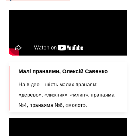
Малі пранаями, Олексій Савенко
На відео – шість малих пранаям:
«дерево», «лижник», «млин», пранаяма
№4, пранаяма №6, «молот».