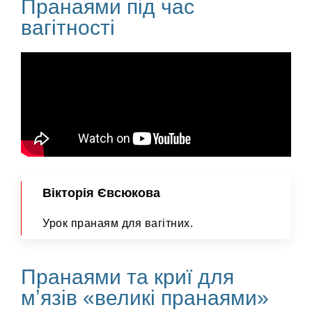
Пранаями під час
вагітності
Вікторія Євсюкова
Урок пранаям для вагітних.
Пранаями та криї для
мʼязів «великі пранаями»