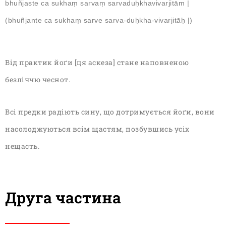
bhuñjaste ca sukhaṃ sarvaṃ sarvaduḥkhavivarjitām |
(bhuñjante ca sukhaṃ sarve sarva-duḥkha-vivarjitāḥ |)
Від практик йо
ґ
и [
ця аскеза
]
стане наповненою
безліччю чеснот.
Всі предки радіють сину, що дотримується йоґи, вони
насолоджуються всім щастям, позбувшись усіх
нещасть.
Друга частина