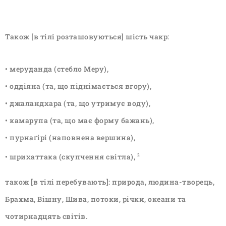
Також [в тілі розташовуються] шість чакр:
• меруданда (стебло Меру),
• оддіяна (та, що піднімається вгору),
• джаландхара (та, що утримує воду),
• камарупа (та, що має форму бажань),
• пурнаґірі (наповнена вершина),
• шрихаттака (скупчення світла),
2
також [в тілі перебувають]: природа, людина-творець,
Брахма, Вішну, Шива, потоки, річки, океани та
чотирнадцять світів.