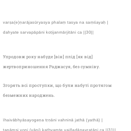
varṣa(e)ṇarājasūryasya phalaṃ tasya na saṃśayaḥ |
dahyate sarvapāpāni koṭijanmārjitāni ca ||30||
Упродовж року набуде [він] плід [як від]
жертвоприношення Раджасуя, без сумніву.
Згорять всі проступки, що були набуті протягом
безмежних народжень.
īhaivābhyāsayogeṇa tṛṇāni vahninā jathā (yathā) |
tapāṃsi yoni (yāni) kathyaṃte yajñadānavratāni ca ||31||