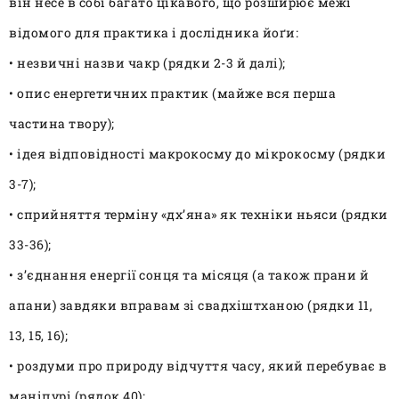
він несе в собі багато цікавого, що розширює межі
відомого для практика і дослідника йоґи:
• незвичні назви чакр (рядки 2-3 й далі);
• опис енергетичних практик (майже вся перша
частина твору);
• ідея відповідності макрокосму до мікрокосму (рядки
3-7);
• сприйняття терміну «дх’яна» як техніки ньяси (рядки
33-36);
• з’єднання енергії сонця та місяця (а також прани й
апани) завдяки вправам зі свадхіштханою (рядки 11,
13, 15, 16);
• роздуми про природу відчуття часу, який перебуває в
маніпурі (рядок 40);