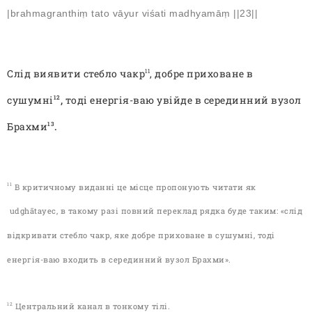
|brahmagranthiṃ tato vāyur viśati madhyamāṃ ||23||
Слід виявити стебло чакр
, добре приховане в
11
сушумні
,
тоді енергія-ваю увійде в серединний вузол
12
Брахми
.
13
В критичному виданні це місце пропонують читати як
11
udghātayec, в такому разі повний переклад рядка буде таким: «слід
відкривати стебло чакр, яке добре приховане в сушумні, тоді
енергія-ваю входить в серединний вузол Брахми».
Центральний канал в тонкому тілі.
12