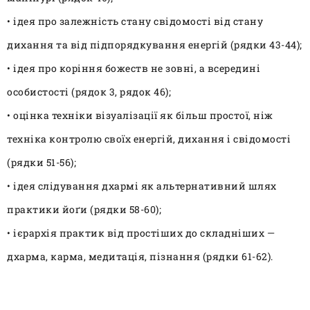
• ідея про залежність стану свідомості від стану
дихання та від підпорядкування енергій (рядки 43-44);
• ідея про коріння божеств не зовні, а всередині
особистості (рядок 3, рядок 46);
• оцінка техніки візуалізації як більш простої, ніж
техніка контролю своїх енергій, дихання і свідомості
(рядки 51-56);
• ідея слідування дхармі як альтернативний шлях
практики йоґи (рядки 58-60);
• ієрархія практик від простіших до складніших —
дхарма, карма, медитація, пізнання (рядки 61-62).