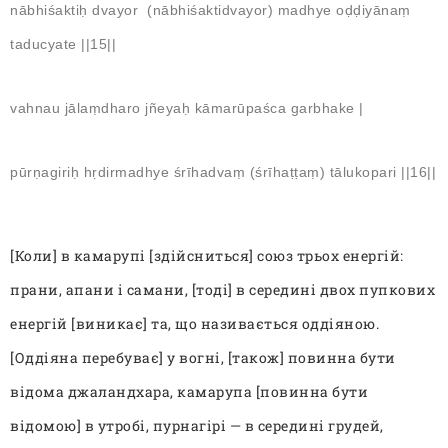
nābhiśaktiḥ dvayor (nābhiśaktidvayor) madhye oḍḍiyānaṃ
taducyate ||15||
vahnau jālaṃdharo jñeyaḥ kāmarūpaśca garbhake |
pūrṇagiriḥ hṛdirmadhye śrīhadvaṃ (śrīhaṭṭaṃ) tālukopari ||16||
[Коли] в камарупі [здійсниться] союз трьох енергій:
прани, апани і самани, [тоді] в середині двох пупкових
енергій [виникає] та, що називається оддіяною.
[Оддіяна перебуває] у вогні, [також] повинна бути
відома джаландхара, камарупа [повинна бути
відомою] в утробі, пурнагірі — в середині грудей,