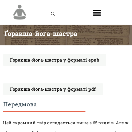
Ґоракша-йоґа-шастра
Ґоракша-йога-шастра у форматі epub
Ґоракша-йога-шастра у форматі pdf
Передмова
Цей скромний твір складається лише з 65 рядків. Але ж