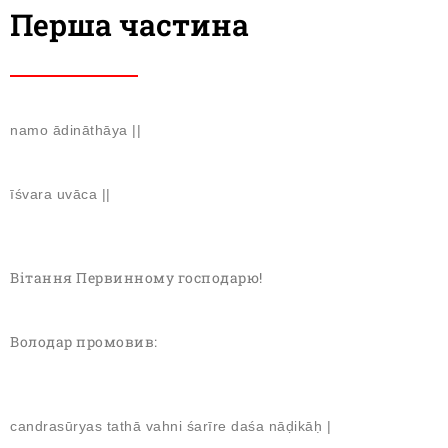
Перша частина
namo ādināthāya ||
īśvara uvāca ||
Вітання Первинному господарю!
Володар промовив:
candrasūryas tathā vahni śarīre daśa nāḍikāḥ |