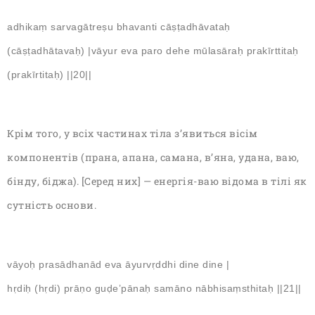
adhikaṃ sarvagātreṣu bhavanti cāṣṭadhāvataḥ
(cāṣṭadhātavaḥ) |vāyur eva paro dehe mūlasāraḥ prakīrttitaḥ
(prakīrtitaḥ) ||20||
Крім того, у всіх частинах тіла з’явиться вісім
компонентів (прана, апана, самана, в’яна, удана, ваю,
бінду, біджа). [Серед них] — енергія-ваю відома в тілі як
сутність основи.
vāyoḥ prasādhanād eva āyurvṛddhi dine dine |
hṛdiḥ (hṛdi) prāṇo guḍe’pānaḥ samāno nābhisaṃsthitaḥ ||21||