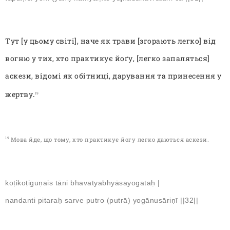
Тут [у цьому світі], наче як трави [згорають легко] від
вогню у тих, хто практикує йо
ґу, [легко запаляться]
аскези, відомі як обітниці, дарування та принесення у
жертву
.
19
Мова йде, що тому, хто практикує йогу легко даються аскези
.
19
koṭikoṭiguṇais tāni bhavatyabhyāsayogataḥ |
nandanti pitaraḥ sarve putro (putrā) yogānusāriṇī ||32||