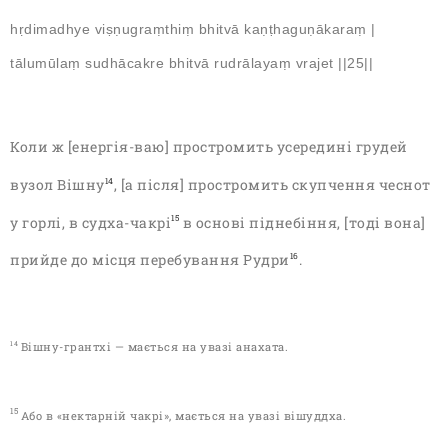
hṛdimadhye viṣṇugraṃthiṃ bhitvā kaṇṭhaguṇākaraṃ |
tālumūlaṃ sudhācakre bhitvā rudrālayaṃ vrajet ||25||
Коли ж [енергія-ваю] простромить усередині грудей
вузол Вішну
, [а після] простромить скупчення чеснот
14
у горлі, в судха-чакрі
в основі піднебіння, [тоді вона]
15
прийде до місця перебування Рудри
.
16
Вішну-грантхі — мається на увазі анахата.
14
15
Або в «нектарній чакрі», мається на увазі вішуддха
.