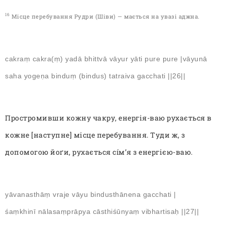
16
Місце перебування Рудри (Шіви) — мається на увазі аджна
.
cakraṃ cakra(ṃ) yadā bhittvā vāyur yāti pure pure |vāyunā
saha yogeṇa binduṃ (bindus) tatraiva gacchati ||26||
Простромивши кожну чакру, енергія-ваю рухається в
кожне [наступне] місце перебування. Туди ж, з
допомогою йоґи, рухається сíм’я з енергією-ваю.
yāvanasthāṃ vraje vāyu bindusthānena gacchati |
śaṃkhinī nālasaṃprāpya cāsthiśūnyaṃ vibhartisaḥ ||27||