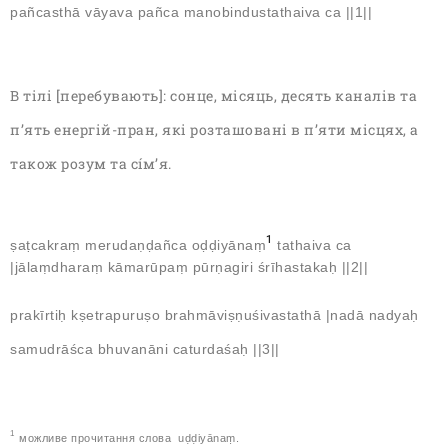
pañcasthā vāyava pañca manobindustathaiva ca ||1||
В тілі [перебувають]: сонце, місяць, десять каналів та
п’ять енергій-пран, які розташовані в п’яти місцях, а
також розум та сíм’я.
1
ṣaṭcakraṃ merudaṇḍañca oḍḍiyānaṃ
tathaiva ca
|jālaṃdharaṃ kāmarūpaṃ pūrṇagiri śrīhastakaḥ ||2||
prakīrtiḥ kṣetrapuruṣo brahmāviṣṇuśivastathā |nadā nadyaḥ
samudrāśca bhuvanāni caturdaśaḥ ||3||
1
можливе прочитання слова uḍḍiyānaṃ.