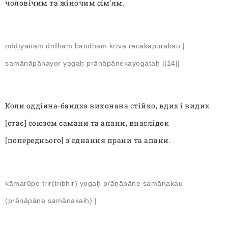
чоловічим та жіночим сíм’ям.
oḍḍīyānaṃ dṛḍhaṃ bandhaṃ kṛtvā recakapūrakau |
samānāpānayor yogaḥ prāṇāpānekayogataḥ ||14||
Коли оддіяна-бандха виконана стійко, вдих і видих
[стає] союзом самани та апани, внаслідок
[попереднього] з’єднання прани та апани.
kāmarūpe trir(tribhir) yogaḥ prāṇāpāne samānakau
(prāṇāpāne samānakaiḥ) |