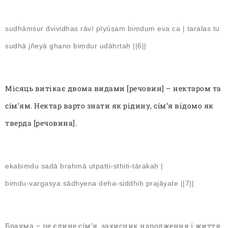
sudhāṃśur dvividhas rāvī pīyūṣam biṃdum eva ca | taralas tu
sudhā jñeyā ghano biṃdur udāhṛtaḥ ||6||
Місяць
витікає
двома видами [речовин] – нектаром та
сíм’ям. Нектар варто знати як рідину, сíм’я відомо як
тверда [речовина].
ekabiṃdu sadā brahmā utpatti-sthiti-tārakaḥ |
biṃdu-vargasya sādhyena deha-siddhiḥ prajāyate ||7||
Брахма – це єдине сíм’я, захисник народження і життя.