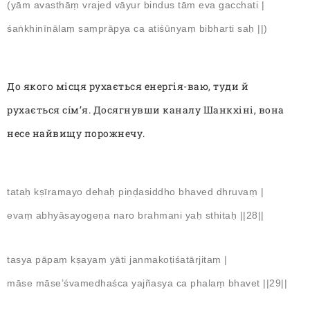
(yām avasthāṃ vrajed vāyur bindus tām eva gacchati |
śaṅkhinīnālaṃ saṃprāpya ca atiśūnyaṃ bibharti saḥ ||)
До якого місця рухається енергія-ваю, туди
й
рухається сíм’я.
Досягнувши каналу Шанкхіні, вона
несе найвищу порожнечу.
tataḥ kṣīramayo dehaḥ piṇḍasiddho bhaved dhruvaṃ |
evaṃ abhyāsayogeṇa naro brahmani yaḥ sthitaḥ ||28||
tasya pāpaṃ kṣayaṃ yāti janmakoṭiśatārjitaṃ |
māse māse’śvamedhaśca yajñasya ca phalaṃ bhavet ||29||