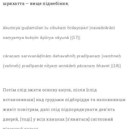
шрихатта — вище піднебіння.
ākuṃcya guḍamūlan tu cibukaṃ hṛdayopari |navadvārāṇi
saṃyamya kukṣim āpūrya vāyunā ||17||
cāraṇaṃ sarvvanāḍīnāṃ dehavahniḥ pradīpanaṃ |vaṃhneḥ
(vahneḥ) pradīpanāt nityaṃ annādeḥ pācanaṃ bhavet ||18||
Потім слід зжати основу ануса, після [слід
встановивши] над грудьми підборіддя та наповнивши
живіт повітрям, далі слід підпорядкувати дев’ять
дверей, [тоді] у всіх каналах [з’явиться] світловий
тілесний вогонь.