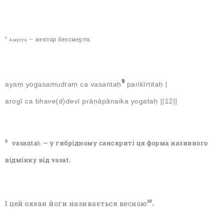
—
нектар безсмертя
.
8
Амріта
9
ayaṃ yogasamudraṃ ca vasantaḥ
parikīrtitaḥ |
arogī ca bhave(d)devī prāṇāpānaika yogataḥ ||12||
9
vasantaḥ — у гибрідному санскриті ця форма називного
відмінку від vasat.
І цей океан йо
ґи називається весною
.
10