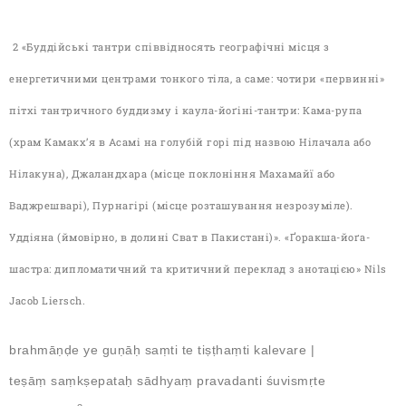
2 «Буддійські тантри співвідносять географічні місця з
енергетичними центрами тонкого тіла, а саме: чотири «первинні»
пітхі тантричного буддизму і каула-йоґіні-тантри: Кама-рупа
(храм Камакх’я в Асамі на голубій горі під назвою Нілачала або
Нілакуна), Джаландхара (місце поклоніння Махамайї або
Ваджрешварі), Пурнагірі (місце розташування незрозуміле).
Уддіяна (ймовірно, в долині Сват в Пакистані)». «Ґоракша-йоґа-
шастра: дипломатичний та критичний переклад з анотацією» Nils
Jacob Liersch.
brahmāṇḍe ye guṇāḥ saṃti te tiṣṭhaṃti kalevare |
teṣāṃ saṃkṣepataḥ sādhyaṃ pravadanti śuvismṛte