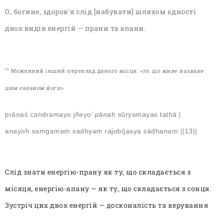
О, богине, здоров’я слід [набувати] шляхом єдності
двох видів енергій — прани та апани.
Можливий інший переклад даного місця:
«те, що живе назване
10
цим океаном йоґи»
prāṇaś candramayo jñeyo’ pānaḥ sūryamayas tathā |
anayoḥ saṃgamaṃ sadhyaṃ rajobījasya sādhanaṃ ||13||
Слід знати енергію-прану як ту, що складається з
місяця, енергію-апану — як ту, що складається з сонця.
Зустріч цих двох енергій — досконалість та керування