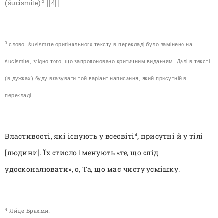
3
(śucismite)
||4||
3
слово
śuvismṛte оригінального тексту в перекладі було замінено на
śucismite, згідно того, що запропоновано критичним виданням. Далі в тексті
(в дужках) буду вказувати той варіант написання, який присутній в
перекладі
.
Властивості, які існують у всесвіті
,
присутні й у тілі
4
[людини]. Їх стисло іменують
«те, що слід
удосконалювати», о, Та, що має чисту усмішку.
4
Яйце Брахми.