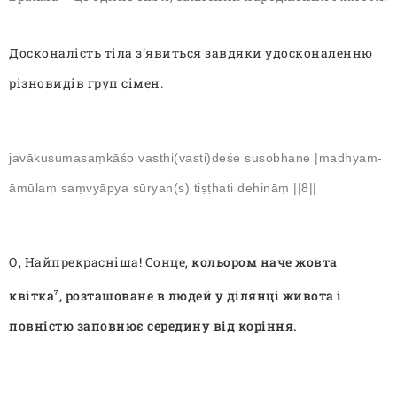
Досконалість тіла з’явиться завдяки удосконаленню
різновидів груп сімен
.
javākusumasaṃkāśo vasthi(vasti)deśe susobhane |madhyam-
āmūlaṃ saṃvyāpya sūryan(s) tiṣṭhati dehināṃ ||8||
О, Найпрекрасніша! Сонце,
кольором
наче жовта
квітка
,
розташоване в людей у ділянці живота і
7
повністю
заповнює середину від
коріння
.