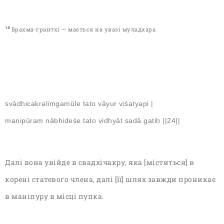
13
Брахма-грантхі — мається на увазі муладхара
.
svādhicakraliṃgamūle tato vāyur viśatyapi |
maṇipūraṃ nābhideśe tato vidhyāt sadā gatiḥ ||24||
Далі вона увійде в свадхічакру, яка [міститься] в
корені статевого члена, далі [її] шлях завжди проникає
в маніпуру в місці пупка.