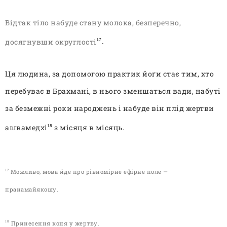
Відтак тіло набуде стану молока, безперечно,
досягнувши округлості
.
17
Ця людина, за допомогою практик йо
ґи стає тим, хто
перебуває в Брахмані, в нього зменшаться вади, набуті
за безмежні роки народжень і набуде він плід жертви
ашвамедхі
з місяця в місяць.
18
Можливо, мова йде про рівномірне ефірне поле —
17
пранамайякошу
.
Принесення коня у жертву
.
18