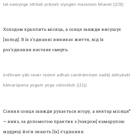
tat-saṃyoge sthitaḥ prāṇaḥ viyogān maraṇaṃ bhavet ||10||
Холодом краплить місяць, а сонце завжди висушує
[холод]. В їх з’єднанні виникає життя, від їх
роз’єднання настане смерть.
ūrdhvaṃ yāti raver raśmir adhaś candrāmṛtaṃ sadā| abhyāsāt
kāmarūpena yogaṃ yoga vidoviduḥ ||11||
Сіяння сонця завжди рухається вгору, а нектар місяця
8
—
вниз, за допомогою практик з [чакрою] камарупою
мудреці йо
ґи
знають
[їх] з’єднання.