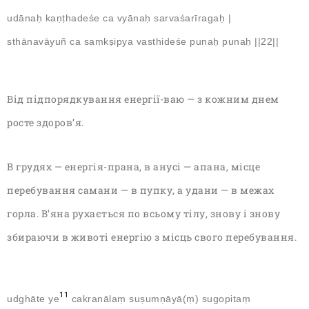
udānaḥ kaṇṭhadeśe ca vyānaḥ sarvaśarīragaḥ |
sthānavāyuñ ca saṃkṣipya vasthideśe punaḥ punaḥ ||22||
Від підпорядкування енергії-ваю — з кожним днем
росте здоров’я.
В грудях — енергія-прана, в анусі — апана, місце
перебування самани — в пупку, а удани — в межах
горла. В’яна рухається по всьому тілу, знову і знову
збираючи в животі енергію з місць свого перебування.
11
udghāte ye
cakranālaṃ suṣumṇāyā(ṃ) sugopitaṃ