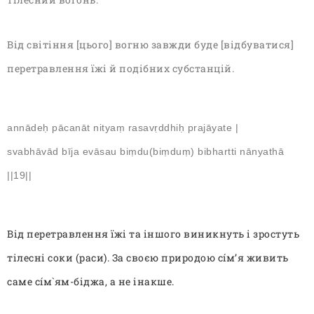
Від світіння [цього] вогню завжди буде [відбуватися]
перетравлення їжі й подібних субстанцій.
annādeḥ pācanāt nityaṃ rasavṛddhiḥ prajāyate |
svabhāvād bīja evāsau biṃdu(biṃduṃ) bibhartti nānyathā
||19||
Від перетравлення їжі та іншого виникнуть і зростуть
тілесні соки (раси). За своєю природою сíм’я живить
саме сíм`ям-біджа, а не інакше.