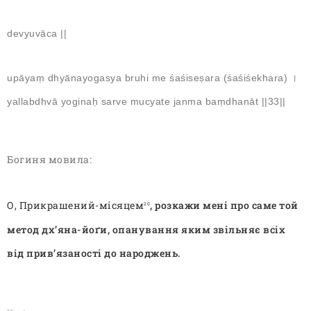
devyuvāca ||
upāyaṃ dhyānayogasya bruhi me śaśiseṣara (śaśiśekhara) ।
yallabdhvā yoginaḥ sarve mucyate janma baṃdhanāt ||33||
Богиня мовила:
О, Прикрашений-місяцем
, розкажи мені про саме той
20
метод дх’яна-йоґи, опанування яким звільняє всіх
від прив’язаності до народжень.