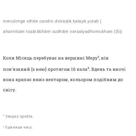
meruśṛṅge sthite candro dviraṣṭā kalayā yutaḥ |
aharniśaṃ tuṣārābhāṃ sudhāṃ varṣatyadhomukhaṃ ||5||
Коли Місяць перебуває на вершині Меру
,
він
5
пов’язаний [з нею] протягом 16 кала
.
Вдень та вночі
6
вона крапає вниз нектаром, кольором подібним
до
снігу.
Зверху хребта.
5
О
диниця часу
.
6