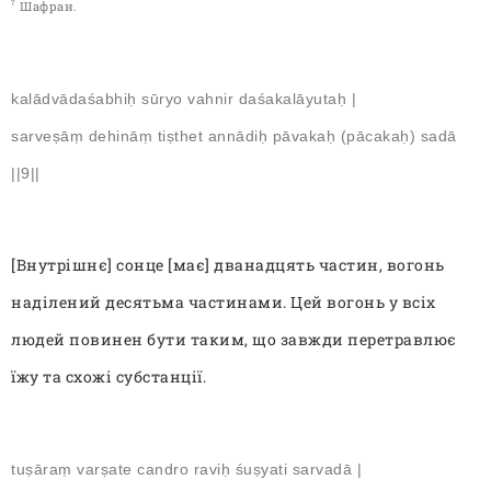
Шафран.
7
kalādvādaśabhiḥ sūryo vahnir daśakalāyutaḥ |
sarveṣāṃ dehināṃ tiṣthet annādiḥ pāvakaḥ (pācakaḥ) sadā
||9||
[Внутрішнє] сонце [має] дванадцять частин, вогонь
наділений десятьма частинами. Цей вогонь у всіх
людей повинен бути таким, що завжди перетравлює
їжу та схожі субстанції.
tuṣāraṃ varṣate candro raviḥ śuṣyati sarvadā |