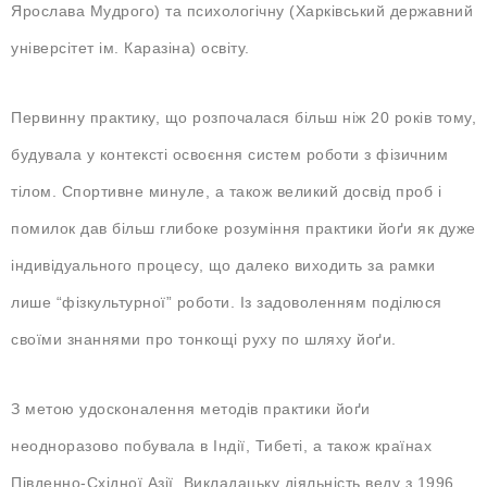
Ярослава Мудрого) та психологічну (Харківський державний
універсітет ім. Каразіна) освіту.
Первинну практику, що розпочалася більш ніж 20 років тому,
будувала у контексті освоєння систем роботи з фізичним
тілом. Спортивне минуле, а також великий досвід проб і
помилок дав більш глибоке розуміння практики йоґи як дуже
індивідуального процесу, що далеко виходить за рамки
лише “фізкультурної” роботи. Із задоволенням поділюся
своїми знаннями про тонкощі руху по шляху йоґи.
З метою удосконалення методів практики йоґи
неодноразово побувала в Індії, Тибеті, а також країнах
Південно-Східної Азії. Викладацьку діяльність веду з 1996