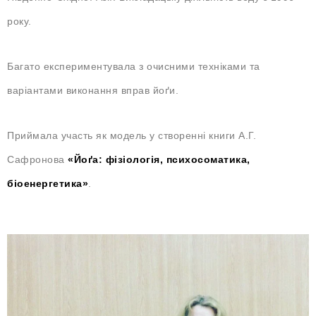
року.
Багато експериментувала з очисними техніками та
варіантами виконання вправ йоґи.
Приймала участь як модель у створенні книги А.Г.
Сафронова
«Йоґа: фізіологія, психосоматика,
біоенергетика»
.