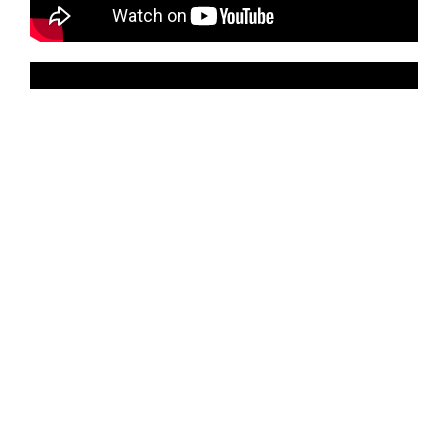
Класи йоґи з УФЙ
Йога в Україні
Йога у світі