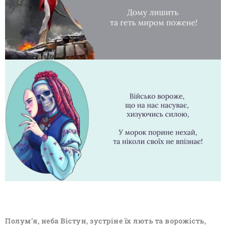
Полум’я, неба Вістун, зустріне їх лють та ворожість,