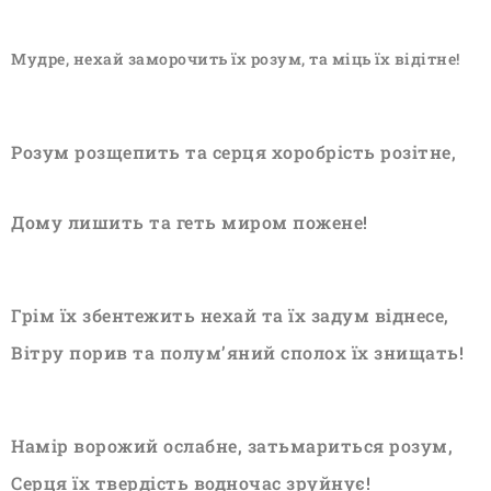
Мудре, нехай заморочить їх розум, та міць їх відітне!
Розум розщепить та серця хоробрість розітне,
Дому лишить та геть миром пожене!
Грім їх збентежить нехай та їх задум віднесе,
Вітру порив та полум’яний сполох їх знищать!
Намір ворожий ослабне, затьмариться розум,
Серця їх твердість водночас зруйнує!