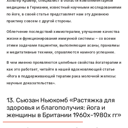
Хольгер Крамер, специалист в области комплементарной
медицины в Германии, известный научными исследованиями
по йоге, в своей статье представляет нам эту древнюю
практику совсем с другой стороны.
Облегчение последствий химиотерапии, улучшение качества
жизни и функционирования иммунной системы – со всеми
этими задачами пациентки, выполняющие асаны, пранаямы
и медитативные техники, справляются намного успешнее.
В чем именно проявляются целебные свойства йогатерапии и
как это работает, читайте в нашей вдохновляющей статье
«Йога в поддерживающей терапии рака молочной железы:
научные доказательства».
13. Сьюзан Ньюкомб «Растяжка для
здоровья и благополучия: йога и
женщины в Британии 1960х-1980х гг»