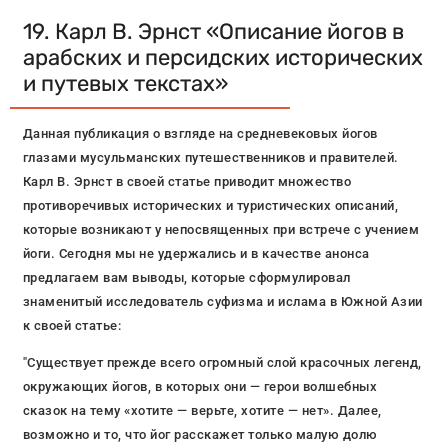
19. Карл В. Эрнст «Описание йогов в
арабских и персидских исторических
и путевых текстах»
Данная публикация о взгляде на средневековых йогов
глазами мусульманских путешественников и правителей.
Карл В. Эрнст в своей статье приводит множество
противоречивых исторических и туристических описаний,
которые возникают у непосвященных при встрече с учением
йоги. Сегодня мы не удержались и в качестве анонса
предлагаем вам выводы, которые сформулировал
знаменитый исследователь суфизма и ислама в Южной Азии
к своей статье:
"Существует прежде всего огромный слой красочных легенд,
окружающих йогов, в которых они — герои волшебных
сказок на тему «хотите — верьте, хотите — нет». Далее,
возможно и то, что йог расскажет только малую долю