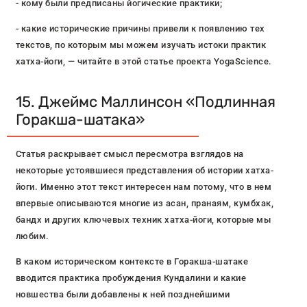
- кому были предписаны йогические практики;
- какие исторические причины привели к появлению тех
текстов, по которым мы можем изучать истоки практик
хатха-йоги, — читайте в этой статье проекта YogaScience.
15. Джеймс Маллинсон «Подлинная
Горакша-шатака»
Статья раскрывает смысл пересмотра взглядов на
некоторые устоявшиеся представления об истории хатха-
йоги. Именно этот текст интересен нам потому, что в нем
впервые описываются многие из асан, пранаям, кумбхак,
бандх и других ключевых техник хатха-йоги, которые мы
любим.
В каком историческом контексте в Горакша-шатаке
вводится практика пробуждения Кундалини и какие
новшества были добавлены к ней позднейшими