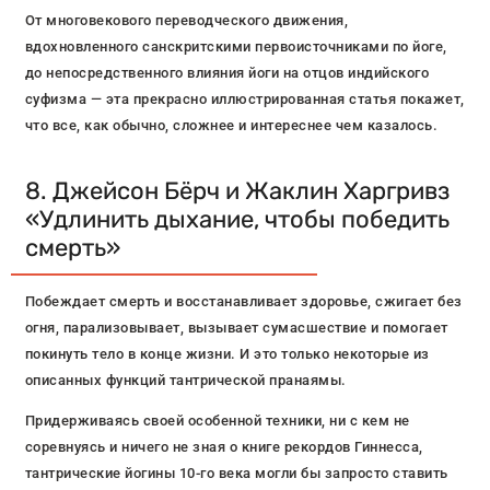
От многовекового переводческого движения,
вдохновленного санскритскими первоисточниками по йоге,
до непосредственного влияния йоги на отцов индийского
суфизма — эта прекрасно иллюстрированная статья покажет,
что все, как обычно, сложнее и интереснее чем казалось.
8. Джейсон Бёрч и Жаклин Харгривз
«Удлинить дыхание, чтобы победить
смерть»
Побеждает смерть и восстанавливает здоровье, сжигает без
огня, парализовывает, вызывает сумасшествие и помогает
покинуть тело в конце жизни. И это только некоторые из
описанных функций тантрической пранаямы.
Придерживаясь своей особенной техники, ни с кем не
соревнуясь и ничего не зная о книге рекордов Гиннесса,
тантрические йогины 10-го века могли бы запросто ставить