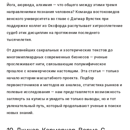
Йога, аюрведа, алхимия — что общего между этими тремя
направлениями познания человека? Команда востоковедов
венского университета во главе с Дагмар Вуястик при
поддержке коллег из Оксфорда распутывает хитросплетение
судеб этих дисциплин на протяжении последнего
тысячелетия.
От древнейших сакральных и эзотерических текстов до
многомиллиардных современных бизнесов — ученые
прослеживают нити, связывающие полумифическое
прошлое с коммерческим настоящим. Эта статья — только
начало истории масштабного проекта. Подбор
первоисточников и методов их анализа, статистика рынков и
полевые исследования — нам представляется возможность
заглянуть за кулисы и увидеть не только выводы, но и тот
увлекательный путь, который проделывают ученые в поиске
новых знаний.