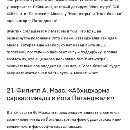
университете Лейпцига), который датирует "Йога-сутру" 325-
425 гг. н. э. По мнению Мааса, у "Йога-сутры" и "Йога-бхашьи"
один автор — Патанджали!
Вуястик соглашается с Маасом в том, что Бхашья —
развернутое пояснение Сутр самим Патанджали! Так идея
Мааса, которая еще несколько лет назад была лишь
гипотезой, постепенно набирает силу и поддержку. Вполне
возможно, что еще через несколько лет "Йога-сутра"
окончательно помолодеет на 600 лет, а "Йога-бхашья" будет
рассматриваться как часть сутр. А может, и нет...
21. Филипп А. Маас. «Абхидхарма
сарвастивады и йога Патанджали»
В этой статье Ф. Мааса мы продолжаем вникать в контекст
возникновения идей Йога-шастры на фоне буддистских идей
временности философии сарвастивады.