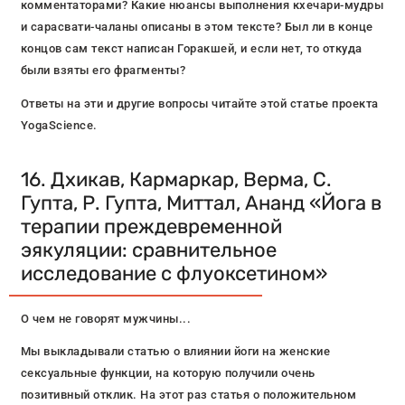
комментаторами? Какие нюансы выполнения кхечари-мудры
и сарасвати-чаланы описаны в этом тексте? Был ли в конце
концов сам текст написан Горакшей, и если нет, то откуда
были взяты его фрагменты?
Ответы на эти и другие вопросы читайте этой статье проекта
YogaScience.
16. Дхикав, Кармаркар, Верма, С.
Гупта, Р. Гупта, Миттал, Ананд «Йога в
терапии преждевременной
эякуляции: сравнительное
исследование с флуоксетином»
О чем не говорят мужчины...
Мы выкладывали статью о влиянии йоги на женские
сексуальные функции, на которую получили очень
позитивный отклик. На этот раз статья о положительном