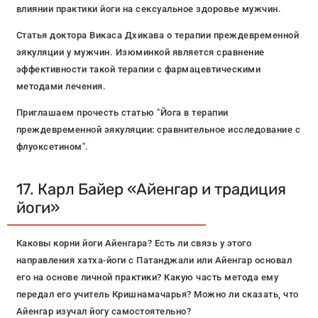
влиянии практики йоги на сексуальное здоровье мужчин.
Статья доктора Викаса Дхикава о терапии преждевременной
эякуляции у мужчин. Изюминкой является сравнение
эффективности такой терапии с фармацевтическими
методами лечения.
Приглашаем прочесть статью "Йога в терапии
преждевременной эякуляции: сравнительное исследование с
флуоксетином".
17. Карл Байер «Айенгар и традиция
йоги»
Каковы корни йоги Айенгара? Есть ли связь у этого
направления хатха-йоги с Патанджали или Айенгар основал
его на основе личной практики? Какую часть метода ему
передал его учитель Кришнамачарья? Можно ли сказать, что
Айенгар изучал йогу самостоятельно?