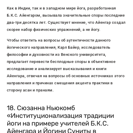
Как в Индии, так и в западном мире йога, разработанная
Б.К.С. Айенгаром, вызывала значительные споры последние
два-три десятка лет. Существует мнение, что Айенгар создал
скорее набор физических упражнений, а не йогу.
Чтобы ответить на вопросы об аутентичности данного
йогического направления, Карл Байер, исследователь
философии и духовности из Венского университета,
предлагает перевести бесплодные споры в объективное
исследование и анализирует высказывания и книги
Айенгара, отвечая на вопросы об основных источниках этого
направления и причинах смещения акцента практики в
сторону асан и пранаям.
18. Сюзанна Ньюкомб
«Институционализация традиции
йоги на примере учителей Б.К.С.
Айенгара и Йогини Суниты в