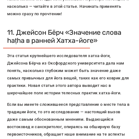
насколько — читайте в этой статье. Начинать применять
можно сразу по прочтении!
11. Джейсон Бёрч «Значение слова
haṭha в ранней Хатха-йоге»
Эта статья крупнейшего исследователя хатха-йоги,
Джейсона Бёрча из Оксфордского университета дала нам
понять, насколько глубоким может быть значение даже
самых привычных для йога вещей, таких как его коврик для
практики. Новая статья этого автора выводит нас в
широчайшее поле истории телесных практик хатха-йоги.
Если вы имеете сложившееся представление о месте тела в
традиции йоги, то это исследование — настоящий вызов
даже самым обоснованным мнениям. Выдающийся
востоковед и санскритолог, опираясь на обширную базу
первоисточников, обращает наше внимание на те аспекты