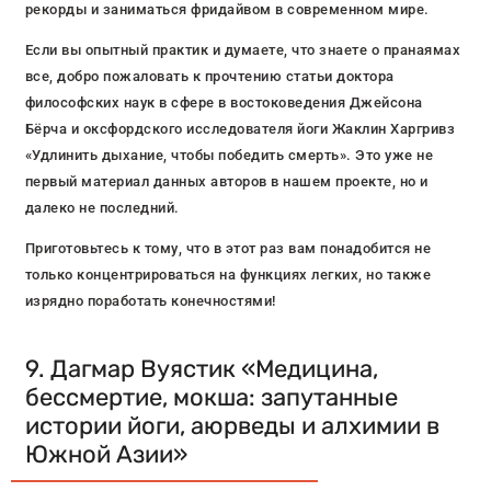
рекорды и заниматься фридайвом в современном мире.
Если вы опытный практик и думаете, что знаете о пранаямах
все, добро пожаловать к прочтению статьи доктора
философских наук в сфере в востоковедения Джейсона
Бёрча и оксфордского исследователя йоги Жаклин Харгривз
«Удлинить дыхание, чтобы победить смерть». Это уже не
первый материал данных авторов в нашем проекте, но и
далеко не последний.
Приготовьтесь к тому, что в этот раз вам понадобится не
только концентрироваться на функциях легких, но также
изрядно поработать конечностями!
9. Дагмар Вуястик «Медицина,
бессмертие, мокша: запутанные
истории йоги, аюрведы и алхимии в
Южной Азии»