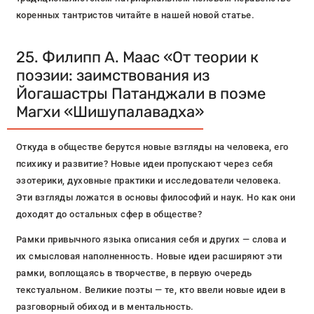
коренных тантристов читайте в нашей новой статье.
25. Филипп А. Маас «От теории к
поэзии: заимствования из
Йогашастры Патанджали в поэме
Магхи «Шишупалавадха»
Откуда в обществе берутся новые взгляды на человека, его
психику и развитие? Новые идеи пропускают через себя
эзотерики, духовные практики и исследователи человека.
Эти взгляды ложатся в основы философий и наук. Но как они
доходят до остальных сфер в обществе?
Рамки привычного языка описания себя и других — слова и
их смысловая наполненность. Новые идеи расширяют эти
рамки, воплощаясь в творчестве, в первую очередь
текстуальном. Великие поэты — те, кто ввели новые идеи в
разговорный обиход и в ментальность.