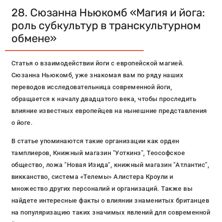
28. Сюзанна Ньюкомб «Магия и йога:
роль субкультур в транскультурном
обмене»
Статья о взаимодействии йоги с европейской магией.
Сюзанна Ньюкомб, уже знакомая вам по ряду наших
переводов исследовательница современной йоги,
обращается к началу двадцатого века, чтобы проследить
влияние известных европейцев на нынешние представления
о йоге.
В статье упоминаются такие организации как орден
тамплиеров, Книжный магазин "Уоткинз", Теософское
общество, ложа "Новая Изида", книжный магазин "Атлантис",
викканство, система «Телемы» Алистера Кроули и
множество других персоналий и организаций. Также вы
найдете интересные факты о влиянии знаменитых британцев
на популяризацию таких значимых явлений для современной