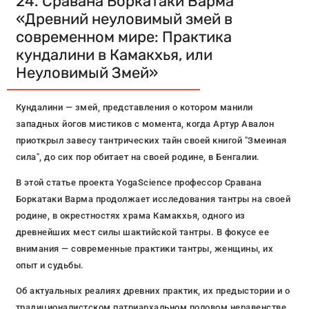
24. Сравана Боркатаки Варма
«Древний неуловимый змей в
современном мире: Практика
кундалини в Камакхья, или
Неуловимый Змей»
Кундалини — змей, представления о котором манили
западных йогов мистиков с момента, когда Артур Авалон
приоткрыл завесу тантрических тайн своей книгой "Змеиная
сила", до сих пор обитает на своей родине, в Бенгалии.
В этой статье проекта YogaScience профессор Сравана
Боркатаки Варма продолжает исследования тантры на своей
родине, в окрестностях храма Камакхья, одного из
древнейших мест силы шактийской тантры. В фокусе ее
внимания — современные практики тантры, женщины, их
опыт и судьбы.
Об актуальных реалиях древних практик, их предыстории и о
традиционалистском патриархальном половом неравенстве