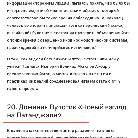
информации сторонним людям, пытаясь понять, что было бы
интересно им, или объяснит ее таким образом, который
соответствовал бы точке зрения собеседника. И, наконец,
человек со стороны, знающий только персидский (позже,
английский) будет не в состоянии проверить объяснения йога
с точки зрения совершенно иной космологической системы,
происходящей из не-индийских источников."
О том, как видели йогу визири и путешественники, чему
учился Падишах Империи Великих Моголов Акбар у
средневековых йогов, о мифах и фактах в питании и
практиках из реалий средневековья читаем статью №19
нашего проекта
20. Доминик Вуястик «Новый взгляд
на Патанджали»
В данной статье известный автор разделяет взгляды
австрийского ученого Филиппа Мааса (сейчас он работает в