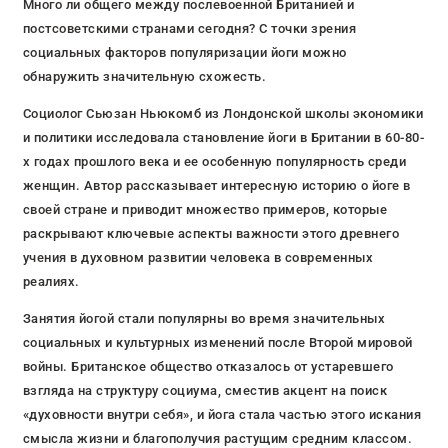
Много ли общего между послевоенной Британией и
постсоветскими странами сегодня? С точки зрения
социальных факторов популяризации йоги можно
обнаружить значительную схожесть.
Социолог Сьюзан Ньюкомб из Лондонской школы экономики
и политики исследовала становление йоги в Британии в 60-80-
х годах прошлого века и ее особенную популярность среди
женщин. Автор рассказывает интересную историю о йоге в
своей стране и приводит множество примеров, которые
раскрывают ключевые аспекты важности этого древнего
учения в духовном развитии человека в современных
реалиях.
Занятия йогой стали популярны во время значительных
социальных и культурных изменений после Второй мировой
войны. Британское общество отказалось от устаревшего
взгляда на структуру социума, сместив акцент на поиск
«духовности внутри себя», и йога стала частью этого искания
смысла жизни и благополучия растущим средним классом.