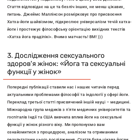
Стаття відповідає на це та безліч інших, не менш цікавих,
питань. Джеймс Маллінсон розмірковує про присвоєння
Хатха-йоги шайвізмом, підкреслює універсалізм течій хатха-
йоги і простежує філософську орієнтацію вихідних текстів
«Хатха йога прадіпікі». Вчимо матчасть! ВМ! )))
3. Дослідження сексуального
здоров'я жінок: «Йога та сексуальні
функції у жінок»
Попередні публікації ставили нас і наших читачів перед
актуальними проблемами філософії та індології у сфері йоги.
Переклад третьої статті присвячений іншій науці – медицині.
Міжнародна група медиків з п'яти медичних університетів та
госпіталів Індії та США вивчила вплив йоги на сексуальні
функції у жінок різного віку. Ми пропонуємо вам
ознайомитися з процедурою, аналізом та отриманими
результатами цього дослідження. Стаття буде цікава йогам,