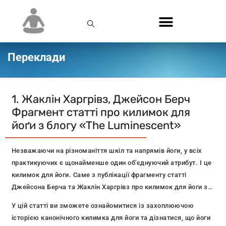
Переклади
1. Жаклін Харгрівз, Джейсон Берч
Фрагмент статті про килимок для
йоґи з блогу «The Luminescent»
Незважаючи на різноманіття шкіл та напрямів йоги, у всіх
практикуючих є щонайменше один об'єднуючий атрибут. І це
килимок для йоги. Саме з публікації фрагменту статті
Джейсона Берча та Жаклін Харгрівз про килимок для йоги з
блогу The Luminescent ми і починаємо проект YogaScience.
У цій статті ви зможете ознайомитися із захоплюючою
історією канонічного килимка для йоги та дізнатися, що йоги