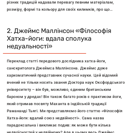
різних традицій надавали перевагу певним матеріалам,
розміру, формі та кольору для своїх килимків, про що
згадувалося вже в «Бхагавадгіті» (близько 2-3 ст.) . А також
дізнаєтеся, як змінилося ставлення до килимка за останні
2. Джеймс Маллінсон «Філософія
дві тисячі років.
Хатха-йоги: вдала сполука
недуальності»
Переклад статті передового дослідника хатха-йоги,
санскритолога Джеймса Маллінсона. Джеймс дуже
харизматичний представник сучасної науки. Цей відомий
вчений не тільки носить звання Доктора наук Оксфордського
університету – він був, можливо, єдиним британським
бароном у дредах! Він також багато років є практиком йоги,
який отримав посвяту Маханта в індійській традиції
Рамананді Тьягі. Ми представляємо його статтю «Філософія
Хатха-йоги: вдалий союз недвійності». Сама назва
парадоксальна і викликає подив: як може бути кілька
недвоїсностей у недвійному? Але в цьому весь Джеймс.