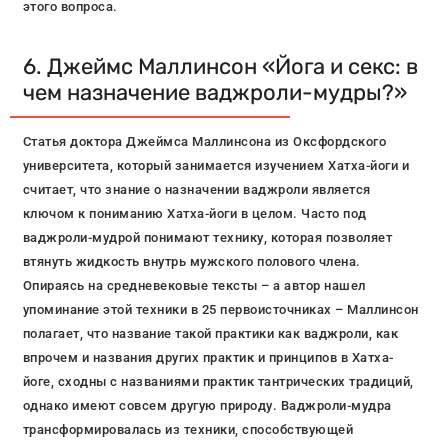
этого вопроса.
6. Джеймс Маллинсон «Йога и секс: в
чем назначение ваджроли-мудры?»
Статья доктора Джеймса Маллинсона из Оксфордского
университета, который занимается изучением Хатха-йоги и
считает, что знание о назначении ваджроли является
ключом к пониманию Хатха-йоги в целом. Часто под
ваджроли-мудрой понимают технику, которая позволяет
втянуть жидкость внутрь мужского полового члена.
Опираясь на средневековые тексты – а автор нашел
упоминание этой техники в 25 первоисточниках – Маллинсон
полагает, что название такой практики как ваджроли, как
впрочем и названия других практик и принципов в Хатха-
йоге, сходны с названиями практик тантрических традиций,
однако имеют совсем другую природу. Ваджроли-мудра
трансформировалась из техники, способствующей