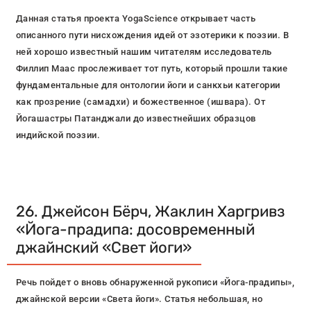
Данная статья проекта YogaScience открывает часть
описанного пути нисхождения идей от эзотерики к поэзии. В
ней хорошо известный нашим читателям исследователь
Филлип Маас прослеживает тот путь, который прошли такие
фундаментальные для онтологии йоги и санкхьи категории
как прозрение (самадхи) и божественное (ишвара). От
Йогашастры Патанджали до известнейших образцов
индийской поэзии.
26. Джейсон Бёрч, Жаклин Харгривз
«Йога-прадипа: досовременный
джайнский «Свет йоги»
Речь пойдет о вновь обнаруженной рукописи «Йога-прадипы»,
джайнской версии «Света йоги». Статья небольшая, но