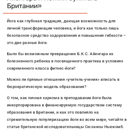
Британии»
Йога как глубокая традиция, дающая возможность для
личной трансформации человека, и йога как только лишь
безопасное средство оздоровления и повышения гибкости –
это две разные йоги.
Было бы возможным превращение Б.К.С. Айенгара из
болезненного ребенка в посвященного практика в условиях
современного класса фитнес-йоги?
Можно ли прямые отношения «учитель-ученик» вписать в
бюрократическую модель образования?
О том, как личная харизма в преподавании йоги была
инкорпорирована в финансируемую государством систему
образования в Британии, и как это повлияло на
стремительную популяризацию йоги во всем мире, читайте в
статье британской исследовательницы Сюзанны Ньюкомб.