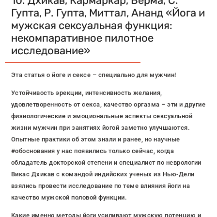
10. Дхикав, Кармаркар, Верма, С.
Гупта, Р. Гупта, Миттал, Ананд «Йога и
мужская сексуальная функция:
некомпаративное пилотное
исследование»
Эта статья о йоге и сексе – специально для мужчин!
Устойчивость эрекции, интенсивность желания,
удовлетворенность от секса, качество оргазма – эти и другие
физиологические и эмоциональные аспекты сексуальной
жизни мужчин при занятиях йогой заметно улучшаются.
Опытные практики об этом знали и ранее, но научные
#обоснования у нас появились только сейчас, когда
обладатель докторской степени и специалист по неврологии
Викас Дхикав с командой индийских ученых из Нью-Дели
взялись провести исследование по теме влияния йоги на
качество мужской половой функции.
Какие именно методы йоги усиливают мужскую потенцию и