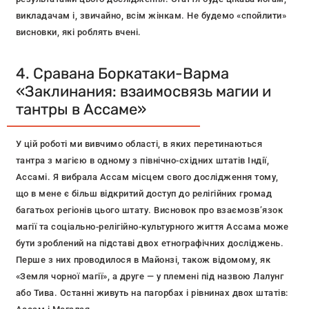
викладачам і, звичайно, всім жінкам. Не будемо «спойлити»
висновки, які роблять вчені.
4. Сравана Боркатаки-Варма
«Заклинания: взаимосвязь магии и
тантры в Ассаме»
У цій роботі ми вивчимо області, в яких перетинаються
тантра з магією в одному з північно-східних штатів Індії,
Ассамі. Я вибрала Ассам місцем свого дослідження тому,
що в мене є більш відкритий доступ до релігійних громад
багатьох регіонів цього штату. Висновок про взаємозв’язок
магії та соціально-релігійно-культурного життя Ассама може
бути зроблений на підставі двох етнографічних досліджень.
Перше з них проводилося в Майонзі, також відомому, як
«Земля чорної магії», а друге — у племені під назвою Лалунг
або Тива. Останні живуть на пагорбах і рівнинах двох штатів: