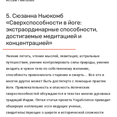
Ассам і Мегалая.
5. Сюзанна Ньюкомб
«Сверхспособности в йоге:
экстраординарные способности,
достигаемые медитацией и
концентрацией»
Умение летать, чтение мыслей, левитация, астральные
путешествия, умение контролировать силы природы, умение
входить в чужое тело по собственному желанию,
способность превозмогать старение и смерть... Все это и
многое другое может быть достигнуто с помощью практик
йоги. Привлекательность и опасность йогических
сверхспособностей обсуждаются в текстах многих духовных
традиций Индии. Пятая статья проекта YogaScience приводит
обширную коллекцию эссе ведущих ученых,
свидетельствующих о широте и исторической сложности