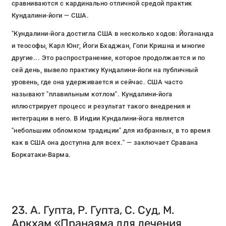
сравниваются с кардинально отличной средой практик
Кундалини-йоги — США.
"Кундалини-йога достигла США в несколько ходов: Йогананда
и теософы, Карл Юнг, Йоги Бхаджан, Гопи Кришна и многие
другие... Это распространение, которое продолжается и по
сей день, вывело практику Кундалини-йоги на публичный
уровень, где она удерживается и сейчас. США часто
называют "плавильным котлом". Кундалини-йога
иллюстрирует процесс и результат такого внедрения и
интеграции в него. В Индии Кундалини-йога является
"небольшим обломком традиции" для избранных, в то время
как в США она доступна для всех." — заключает Сравана
Боркатаки-Варма.
23. А. Гупта, Р. Гупта, С. Суд, М.
Аркхам «Пранаяма для лечения