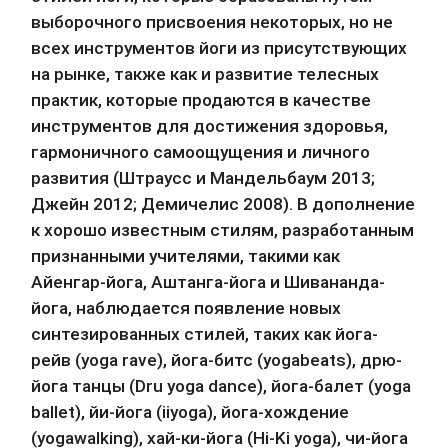
выборочного присвоения некоторых, но не 
всех инструментов йоги из присутствующих 
на рынке, также как и развитие телесных 
практик, которые продаются в качестве 
инструментов для достижения здоровья, 
гармоничного самоощущения и личного 
развития (Штраусс и Мандельбаум 2013; 
Джейн 2012; Демичелис 2008). В дополнение 
к хорошо известным стилям, разработанным 
признанными учителями, такими как 
Айенгар-йога, Аштанга-йога и Шивананда-
йога, наблюдается появление новых 
синтезированных стилей, таких как йога-
рейв (yoga rave), йога-битс (yogabeats), дрю-
йога танцы (Dru yoga dance), йога-балет (yoga 
ballet), йи-йога (iiyoga), йога-хождение 
(yogawalking), хай-ки-йога (Hi-Ki yoga), чи-йога 