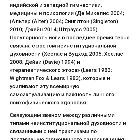
индийской и западной гимнастики, 
медицины и психологии (Де Микелис 2004; 
(Альтер (Alter) 2004; Синглтон (Singleton) 
2010; Джейн 2014; Штраусс 2005). 
Популярность йоги в последнее время тесно 
связана с ростом неинституциональной 
духовности (Хеелас и Вудхэд 2005; Хеелас 
2008; Дейви (Davie) 1994) и 
«терапевтического этоса» (Lears 1983; 
Wightman Fox & Lears 1983), которые и 
усиливают эту всемирную 
самоактуализацию и важность личного 
психофизического здоровья.
Связующим звеном между различными 
типами неинституциональной духовности и 
связанными с ней практиками по 
достижению гармоничного самоощущения, 