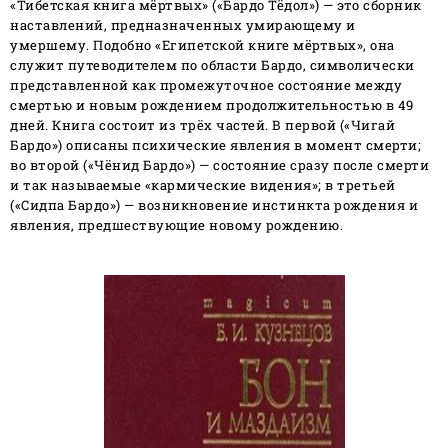
«Тибетская книга мёртвых» («Бардо Тёдол») — это сборник
наставлений, предназначенных умирающему и
умершему. Подобно «Египетской книге мёртвых», она
служит путеводителем по области Бардо, символически
представленной как промежуточное состояние между
смертью и новым рождением продолжительностью в 49
дней. Книга состоит из трёх частей. В первой («Чигай
Бардо») описаны психические явления в момент смерти;
во второй («Чёнид Бардо») — состояние сразу после смерти
и так называемые «кармические видения»; в третьей
(«Сидпа Бардо») — возникновение инстинкта рождения и
явления, предшествующие новому рождению.