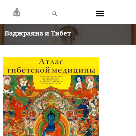
Ваджраяна и Тибет