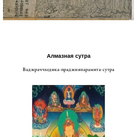
Алмазная сутра
Ваджраччхедика-праджняпарамита-сутра