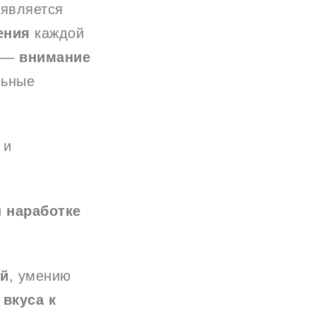
оявляется
ения
каждой
и —
внимание
льные
 и
и
наработке
ий
, умению
я
вкуса к