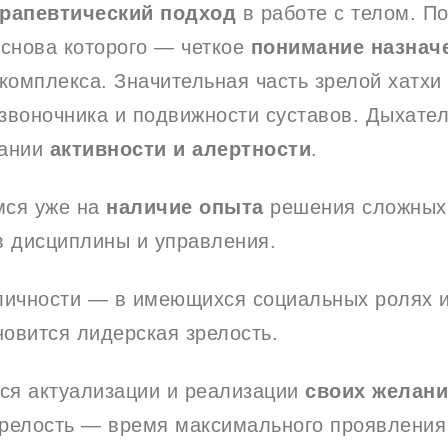
ерапевтический подход
в работе с телом. П
 основа которого — четкое
понимание назнач
 комплекса. Значительная часть зрелой хатх
звоночника и подвижности суставов. Дыхате
вании
активности и алертности
.
мся уже на
наличие опыта
решения сложных
в дисциплины и управления.
личности — в имеющихся социальных ролях 
новится лидерская зрелость.
мся актуализации и реализации
своих желан
 Зрелость — время максимального проявлени