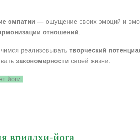
ие эмпатии
— ощущение своих эмоций и эмо
армонизации отношений
.
учимся реализовывать
творческий потенциа
авать
закономерности
своей жизни.
т йоги.
я вриддхи-йога