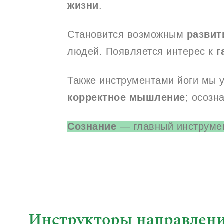
жизни
.
Становится возможным
развит
людей. Появляется интерес к
г
Также инструментами йоги мы 
корректное мышление
; осозн
Сознание
— главный инструмен
Инструкторы направлени