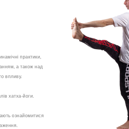
инамічні практики,
анням, а також над
о впливу.
лів хатха-йоги.
жають ознайомитися
раження.