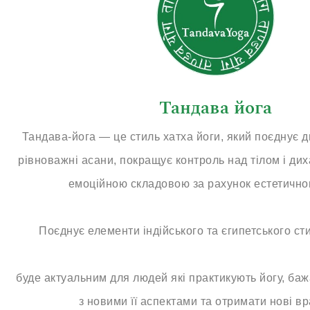
Тандава йога
Тандава-йога — це стиль хатха йоги, який поєднує д
рівноважні асани, покращує контроль над тілом і дих
емоційною складовою за рахунок естетичног
Поєднує елементи індійського та єгипетського сти
буде актуальним для людей які практикують йогу, ба
з новими її аспектами та отримати нові в