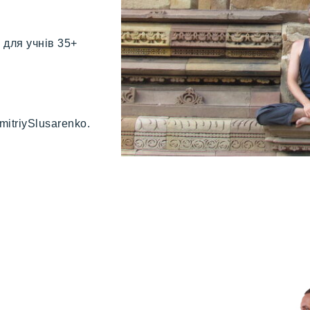
 для учнів 35+
DmitriySlusarenko.