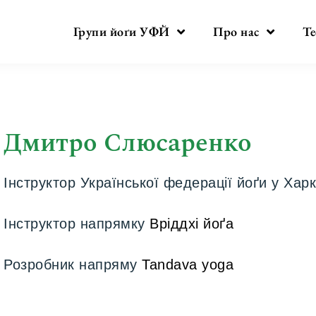
Групи йоґи УФЙ
Про нас
Те
Дмитро Слюсаренко
Інструктор Української федерації йоґи у Харк
Інструктор напрямку
Вріддхі йоґа
Розробник напряму
Tandava yoga