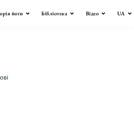
орія йоґи
Бібліотека
Відео
UA
ові