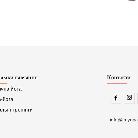
ямки навчання
Контакти
ична йога
а-йога
льні тренінги
info@in.yoga