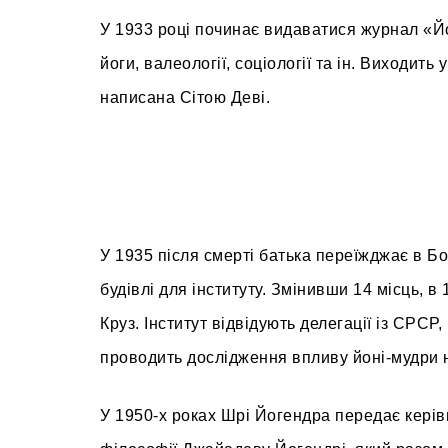
У 1933 році починає видаватися журнал «Йога
йоги, валеології, соціології та ін. Виходить
написана Сітою Деві.
У 1935 після смерті батька переїжджає в 
будівлі для інституту. Змінивши 14 місць, в
Круз. Інститут відвідують делегації із СРСР
проводить дослідження впливу йоні-мудри н
У 1950-х роках Шрі Йогендра передає керів