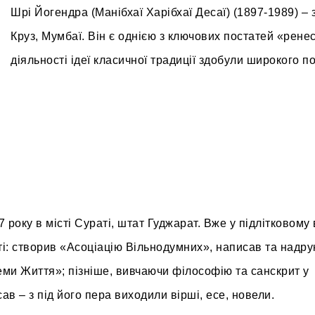
Шрі Йогендра (Манібхаї Харібхаї Десаї) (1897-1989) – 
Круз, Мумбаї. Він є однією з ключових постатей «рене
діяльності ідеї класичної традиції здобули широкого п
оку в місті Сураті, штат Гуджарат. Вже у підлітковому 
сті: створив «Асоціацію Вільнодумних», написав та надр
ми Життя»; пізніше, вивчаючи філософію та санскрит у
ав – з під його пера виходили вірші, есе, новели.