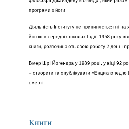
філософії Джайадеву Йогендрі, який разом і
програми з йоги.
Діяльність Інституту не припиняється ні на
йогою в середніх школах Індії; 1958 року ві
книги, розпочинають свою роботу 2 денні 
Вмер Шрі Йогендра у 1989 році, у віці 92 ро
– створити та опублікувати «Енциклопедію Й
смерті.
Книги