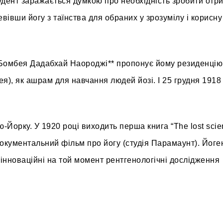
тудент заражається думкою про необхідність зробити отр
івши йогу з таїнства для обраних у зрозумілу і корисну
Бомбея Дадабхай Наороджі** пропонує йому резиденцію
я), як ашрам для навчання людей йозі. І 25 грудня 1918
ью-Йорку.
У 1920 році виходить перша книга “The lost sci
 документальний фільм про йогу (студія Парамаунт). Йог
інноваційні на той момент рентгенологічні дослідження