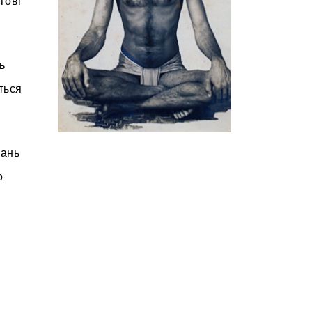
гові
ь
ться
жань
о