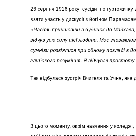
26 серпня 1916 року сусіди по гуртожитк
взяти участь у дискусії з йогіном Парамах
«Навіть прийшовши в будинок до Мадхава, 
відчув усю силу цієї людини. Моє зневажливе
сумніви розвіялися при одному погляді в й
глибокого розуміння. Я відчував простоту
Так відбулася зустріч Вчителя та Учня, яка
З цього моменту, окрім навчання у коледжі,