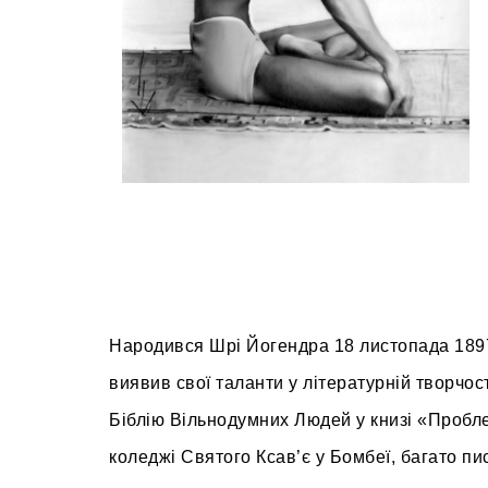
Народився Шрі Йогендра 18 листопада 1897 р
виявив свої таланти у літературній творчо
Біблію Вільнодумних Людей у книзі «Пробле
коледжі Святого Ксав’є у Бомбеї, багато пис