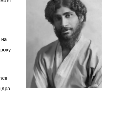
имані
 на
 року
ence
ендра