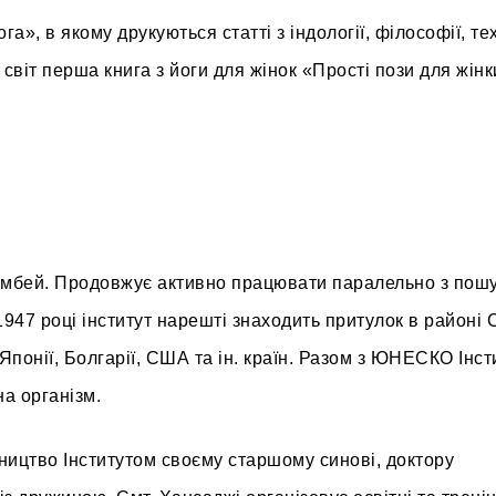
», в якому друкуються статті з індології, філософії, тех
 у світ перша книга з йоги для жінок «Прості пози для жінк
Бомбей. Продовжує активно працювати паралельно з пош
 1947 році інститут нарешті знаходить притулок в районі 
, Японії, Болгарії, США та ін. країн. Разом з ЮНЕСКО Інст
а організм.
ництво Інститутом своєму старшому синові, доктору