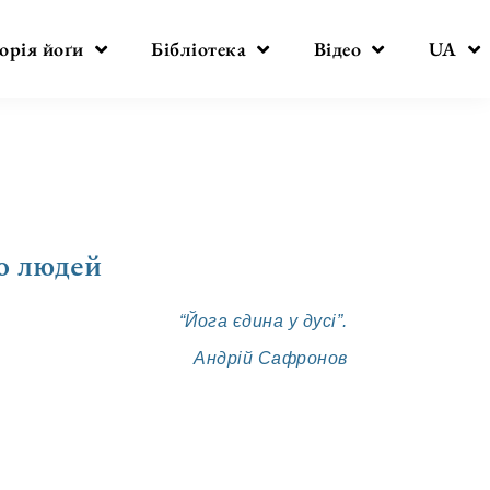
орія йоґи
Бібліотека
Відео
UA
о людей
“Йога єдина у дусі”.
Андрій Сафронов