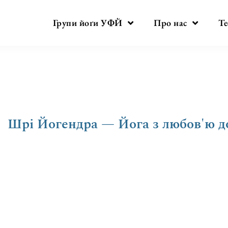
Групи йоґи УФЙ
Про нас
Те
Шрі Йогендра — Йога з любов'ю д