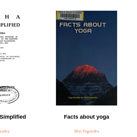
Simplified
Facts about yoga
gendra
Shri Yogendra