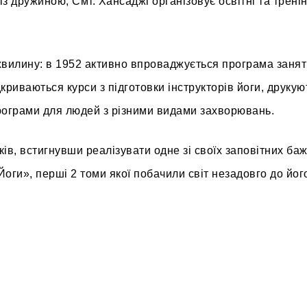
з дружиною, Смт. Хансаджі організовує освітні та тренін
 хвилину: в 1952 активно впроваджується програма занят
дкриваються курси з підготовки інструкторів йоги, друкую
програми для людей з різними видами захворювань.
ків, встигнувши реалізувати одне зі своїх заповітних ба
оги», перші 2 томи якої побачили світ незадовго до йог