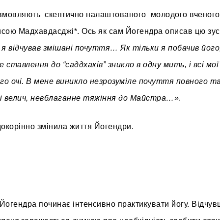
у вмовляють скептично налаштованого молодого вченог
амсою Мадхавдасджі*. Ось як сам Йогендра описав цю зус
я відчував змішані почуття… Як тільки я побачив його
 ставлення до “саддхаків” зникло в одну мить, і всі мої
ого очі. В мене виникло незрозуміле почуття повного т
 і велич, невблаганне тяжіння до Майстра…»
.
 докорінно змінила життя Йогендри.
 Йогендра починає інтенсивно практикувати йогу. Відчув