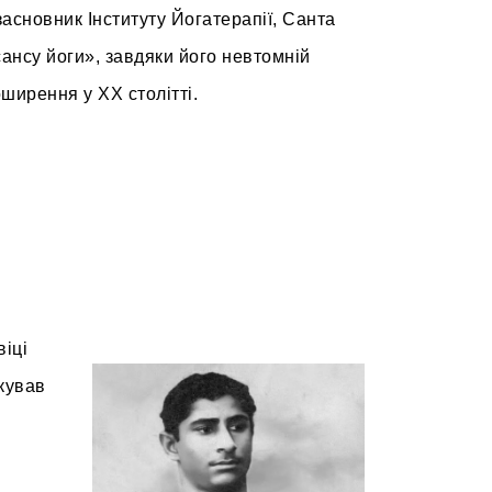
засновник Інституту Йогатерапії, Санта
сансу йоги», завдяки його невтомній
оширення у XX столітті.
віці
укував