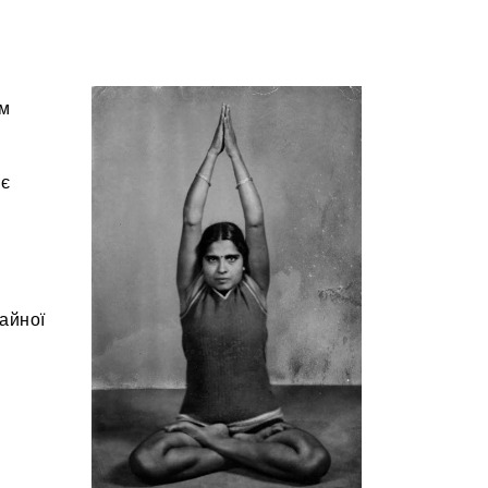
ом
ує
чайної