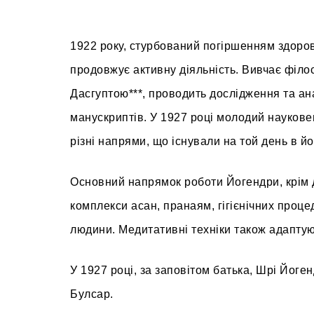
1922 року, стурбований погіршенням здоров
продовжує активну діяльність. Вивчає філо
Дасгуптою***, проводить дослідження та ана
манускриптів. У 1927 році молодий науковець 
різні напрями, що існували на той день в йоз
Основний напрямок роботи Йогендри, крім д
комплекси асан, пранаям, гігієнічних проц
людини. Медитативні техніки також адаптуют
У 1927 році, за заповітом батька, Шрі Йоген
Булсар.