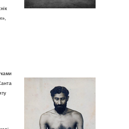
нік
и»,
уками
Санта
иту