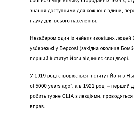
собі всю міць впливу стародавніх технік, с
знання доступними для кожної людини, перев
науку для всього населення.
Незабаром один із найвпливовіших людей 
узбережжі у Версові (західна околиця Бомбе
перший Інститут Йоги відчиняє свої двері.
У 1919 році створюється Інститут Йоги в Н
of 5000 years ago”, а в 1921 році – перший
робить турне США з лекціями, проводяться 
вправ.