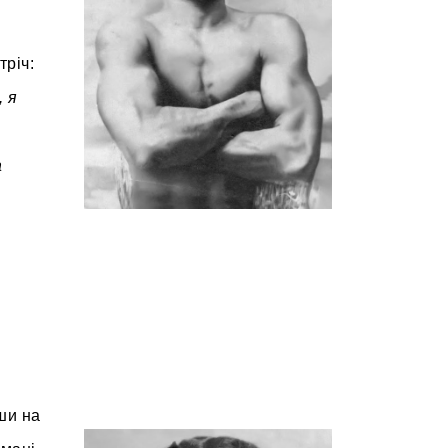
о
тріч:
, я
а
ши на