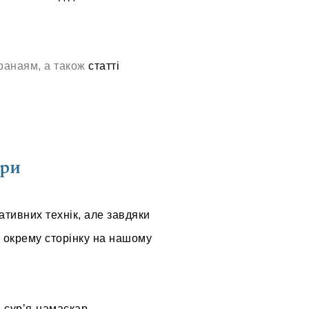
ранаям, а також
статті
ри
ативних технік, але завдяки
а окрему сторінку на нашому
 сурʼя-намаскар
.