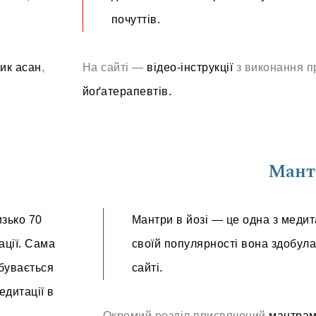
почуттів.
На сайті —
відео-інструкції
з виконання п
ик асан
,
йоґатерапевтів.
Мант
изько 70
Мантри в йозі — це одна з медит
ації. Сама
своїй популярності вона здобул
бувається
сайті.
едитації в
Окремий розділ присвячений
мантрам