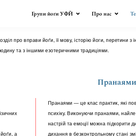
Групи йоґи УФЙ
Про нас
Те
озділ про вправи йоґи, її мову, історію йоги, перетини 
юдину та з іншими езотеричними традиціями.
Пранаям
Пранаями — це клас практик, які пов
психіку. Виконуючи пранаями, найле
ізичних
настрій та емоції можна підкорити д
дихання в безконтрольному стані зм
йоґи, а