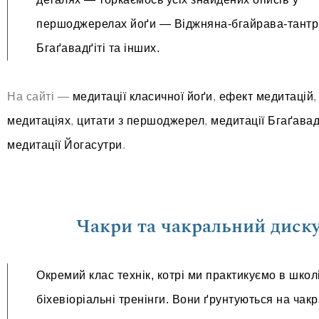
першоджерелах йоґи — Віджняна-бгайрава-тантрі
Бгаґавадґіті та інших.
На сайті —
медитації класичної йоґи
,
ефект медитацій
медитаціях
,
цитати з першоджерел
,
медитації Бгаґавад
медитації Йогасутри
.
Чакри та чакральний диск
Окремий клас технік, котрі ми практикуємо в школ
біхевіоріальні тренінги. Вони ґрунтуються на чак