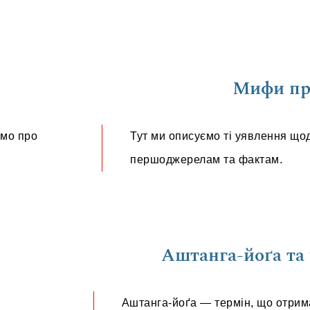
Мифи пр
ємо про
Тут ми описуємо ті уявлення щод
першоджерелам та фактам.
Аштанга-йоґа та
Аштанга-йоґа — термін, що отрим