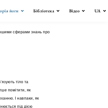
орія йоґи
Бібліотека
Відео
UA
з іншими сферами знань про
и
'язують тіло та
гше помітити, як
иханню. І навпаки, як
інюється під дією