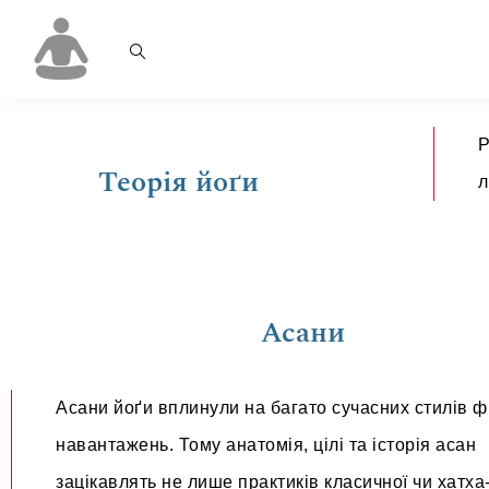
Р
Теорія йоґи
л
Асани
Асани йоґи вплинули на багато сучасних стилів ф
навантажень. Тому анатомія, цілі та історія асан
зацікавлять не лише практиків класичної чи хатха-