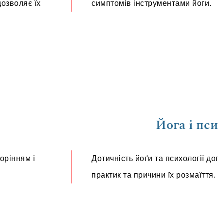
дозволяє їх
симптомів інструментами йоги.
Йога і пс
орінням і
Дотичність йоґи та психології д
практик та причини їх розмаїття.