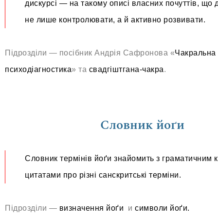
дискурсі — на такому описі власних почуттів, що 
не лише контролювати, а й активно розвивати.
Підрозділи — посібник Андрія Сафронова «
Чакральна
психодіагностика
» та
свадгіштгана-чакра
.
Словник йоґи
Словник термінів йоґи знайомить з граматичним к
цитатами про різні санскритські терміни.
Підрозділи —
визначення йоґи
и
символи йоґи.