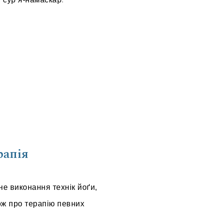
рапія
е виконання технік йоґи,
ож про терапію певних