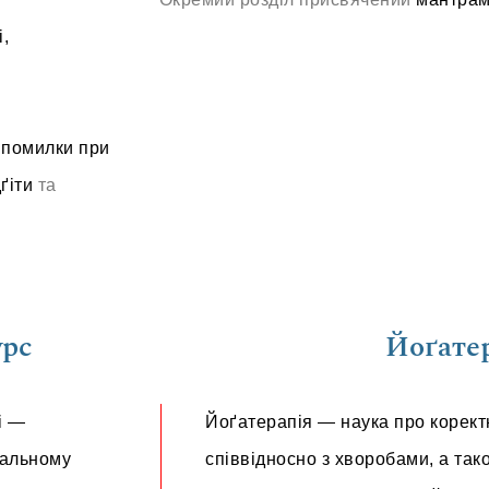
,
,
помилки при
ґіти
та
урс
Йоґате
і —
Йоґатерапія — наука про коректн
ральному
співвідносно з хворобами, а так