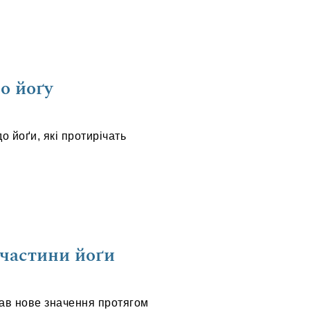
о йоґу
о йоґи, які протирічать
 частини йоґи
ав нове значення протягом