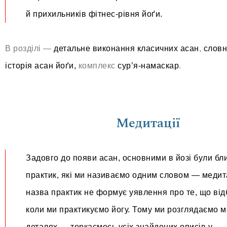
й прихильників фітнес-рівня йоґи.
В розділі —
детальне виконання класичних асан
,
словн
історія асан йоґи,
комплекс
сурʼя-намаскар
.
Медитації
Задовго до появи асан, основними в йозі були бл
практик, які ми називаємо одним словом — медит
назва практик не формує уявлення про те, що від
коли ми практикуємо йогу. Тому ми розглядаємо м
деталях — торкаємось усіх знайдених описів у