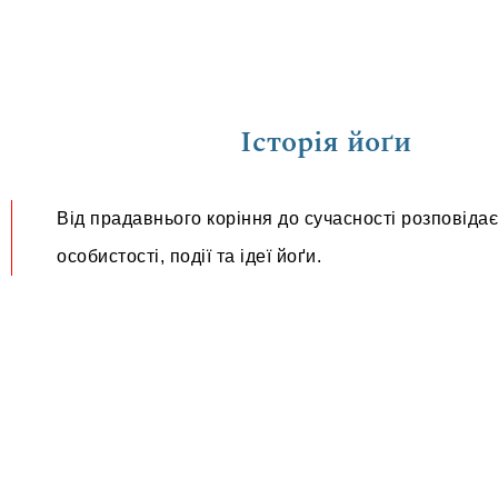
Історія йоґи
Від прадавнього коріння до сучасності розповіда
особистості, події та ідеї йоґи.