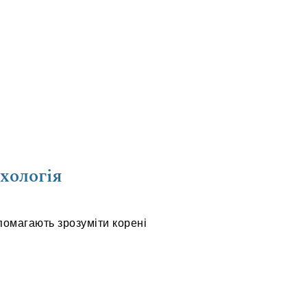
ихологія
опомагають зрозуміти корені