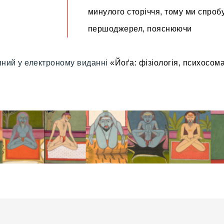
минулого сторіччя, тому ми спроб
першоджерел, пояснюючи
упний у електроному виданні
«Йоґа: фізіологія, психосома