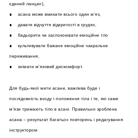
єдиний ланцюг),
∎ асана може вмикати всього один м’яз,
∎ давати відчуття відкритості в грудях,
∎ бадьорити чи заспокоювати емоційне тло
∎ культивувати бажане емоційне чакральне
переживання,
∎ знімати м’язовий дискомфорт.
Для будь-якої мети асани, важлива буде і
послідовність входу і положення тіла і те, які саме
м’язи тримають тіло в асані. Правильно зроблена
асана – результат багатьох повторень і редагування
інструктором.