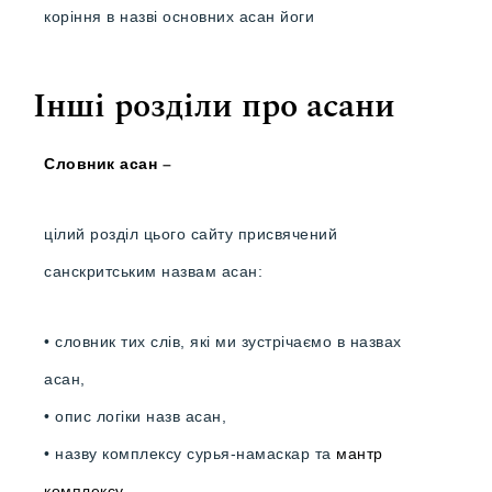
коріння в назві основних асан йоги
Інші розділи про асани
Словник асан
–
цілий розділ цього сайту присвячений
санскритським назвам асан:
• словник тих слів, які ми зустрічаємо в назвах
асан,
• опис логіки назв асан,
• назву комплексу сурья-намаскар та
мантр
комплексу
.