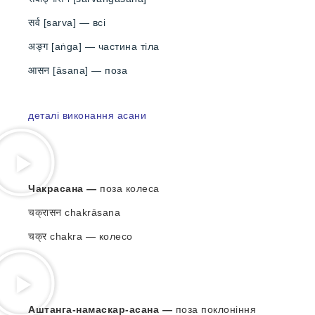
सर्व [sarva] — всі
अङ्ग [aṅga] — частина тіла
आसन [āsana] — поза
деталі виконання асани
Чакрасана —
поза колеса
चक्रासन chakrāsana
चक्र chakra — колесо
Аштанга-намаскар-асана —
поза поклоніння