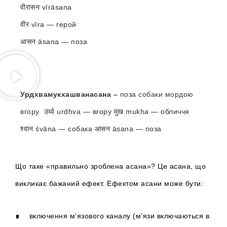
वीरासन vīrāsana
वीर vīra — герой
आसन āsana — поза
Урдхвамукхашванасана –
поза собаки мордою
вгору
उर्ध्व urdhva — вгору मुख mukha — обличчя
श्वान śvāna — собака आसन āsana — поза
Що таке «правильно зроблена асана»? Це асана, що
викликає бажаний ефект. Ефектом асани може бути:
∎ включення м’язового каналу (м’язи включаються в