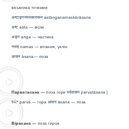
вісьмома точками
अष्टाङ्गनमस्कारासन astāṇganamaskārāsana
अष्ट aṣta — вісім
अङ्ग aṅga — частина
नमस् namas — вітання, уклін
आसन āsana— поза
Парватасана —
поза гори
पर्वतासन parvatāsana |
पर्वत parva — гора आसन āsana — поза
Вірасана —
поза героя