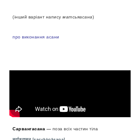
(інший варіант напису
матсьяасана
)
про виконання асани
Сарвангасана
—
поза всіх частин тіла
सर्वाङ्गासन [sarvāṅgāsana]