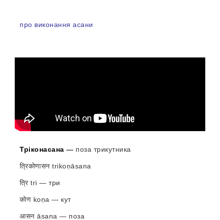
про виконання асани
Тріконасана
—
поза трикутника
त्रिकोणासन trikoṇāsana
त्रि tri — три
कोण koṇa — кут
आसन āsana — поза