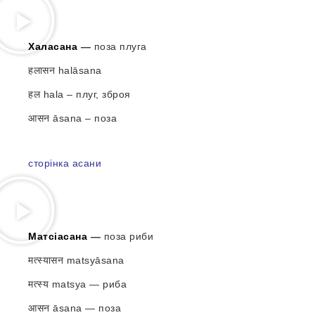
Халасана
—
поза плуга
हलासन halāsana
हल hala – плуг, зброя
आसन āsana – поза
сторінка асани
Матсіасана
—
поза риби
मत्स्यासन matsyāsana
मत्स्य matsya — риба
आसन āsana — поза