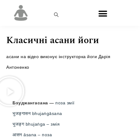
Класичні асани йоги
асани на відео виконує інструкторка йоги
Дарія
Антоненко
Бхуджангасана
—
поза змії
भुजङ्गासन bhujaṅgāsana
भुजङ्ग bhujaṅga – змія
आसन āsana – поза