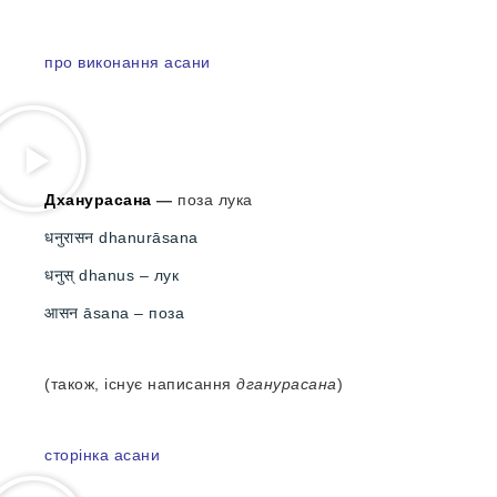
про виконання асани
Дханурасана
—
поза лука
धनुरासन dhanurāsana
धनुस् dhanus – лук
आसन āsana – поза
(також, існує написання
дганурасана
)
сторінка асани