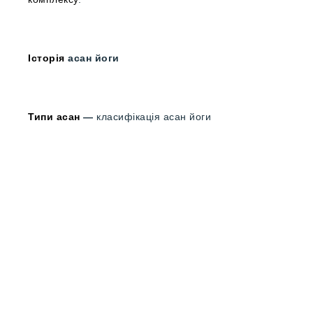
Історія
асан йоги
Типи асан
—
класифікація асан йоги
Класи йоґи з УФЙ