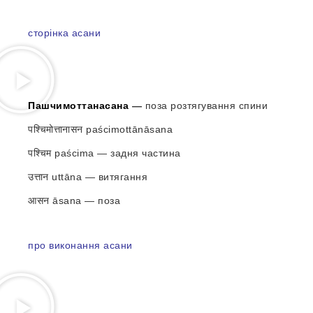
сторінка асани
Пашчимоттанасана
—
поза розтягування спини
पश्चिमोत्तानासन paścimottānāsana
पश्चिम paścima — задня частина
उत्तान uttāna — витягання
आसन āsana — поза
про виконання асани