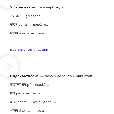
Уштрасана
—
поза верблюда
उष्ट्रासन uṣṭrāsana
उष्ट्र uṣṭra — верблюд
आसन āsana — поза
про виконання асани
Падахастасана
—
поза з долонями біля стоп
पादहस्तासन pādahastāsana
पाद pāda — стопа
हस्त hasta — рука, долонь
आसन āsana — поза