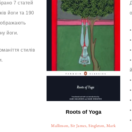
ібрано 7 статей
ків йоги та 190
ідображають
•
ну йоги.
•
оманіття стилів
•
и.
•
й
•
•
•
•
Roots of Yoga
•
Mallinson, Sir James, Singleton, Mark