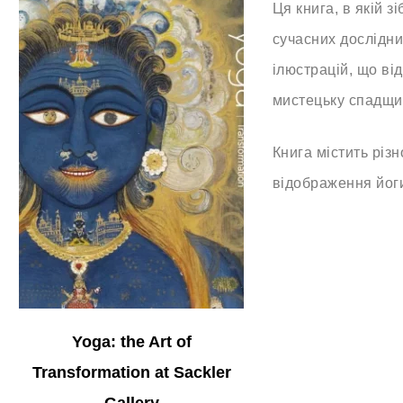
Ця книга, в якій з
сучасних дослідни
ілюстрацій, що в
мистецьку спадщи
Книга містить різн
відображення йог
Yoga: the Art of
Transformation at Sackler