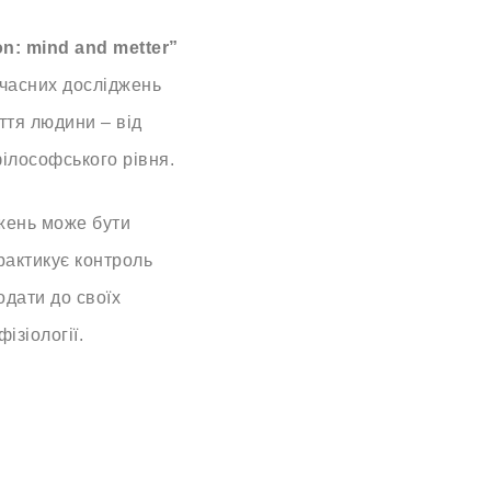
on: mind and metter
”
учасних досліджень
ття людини – від
філософського рівня.
джень може бути
практикує контроль
одати до своїх
фізіології.