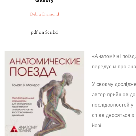
Gallery
Debra Diamond
pdf on Scribd
«Анатомічні поїзд
передусім про ана
У своєму дослідже
автор прийшов до
послідовностей у 
співвідносяться з 
йозі.