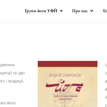
Групи йоґи УФЙ
Про нас
Те
ідження
Ц
епції та ідеї
с
іч і традиції.
д
в
рел йоґи;
с