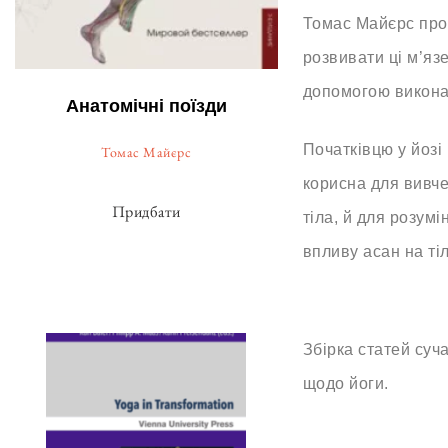
Томас Майєрс про
розвивати ці м’яз
допомогою викона
Анатомічні поїзди
Початківцю у йозі
Томас Майєрс
корисна для вивче
Придбати
тіла, й для розум
впливу асан на тіл
Збірка статей суч
щодо йоги.