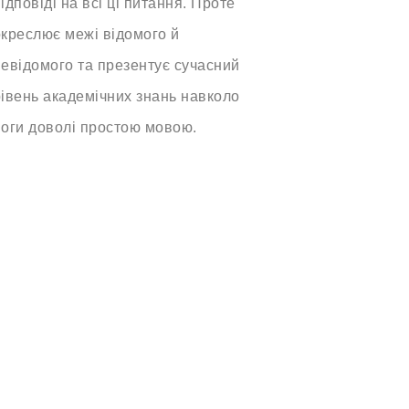
ідповіді на всі ці питання. Проте
окреслює межі відомого й
евідомого та презентує сучасний
івень академічних знань навколо
йоги доволі простою мовою.