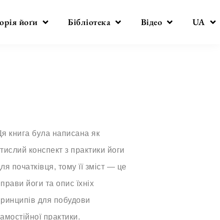
орія йоґи
Бібліотека
Відео
UA
я книга була написана як
тислий конспект з практики йоги
ля початківця, тому її зміст — це
прави йоги та опис їхніх
принципів для побудови
амостійної практики.