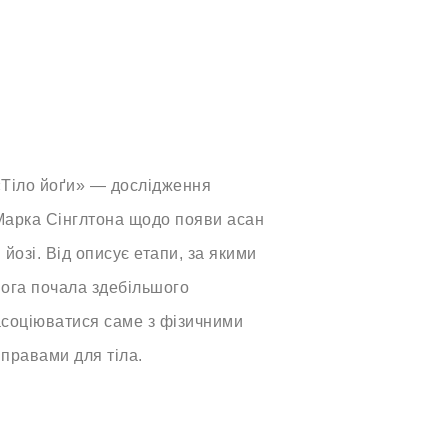
«Тіло йоґи» — дослідження
Марка Сінглтона щодо появи асан
 йозі. Від описує етапи, за якими
йога почала здебільшого
асоціюватися саме з фізичними
правами для тіла.