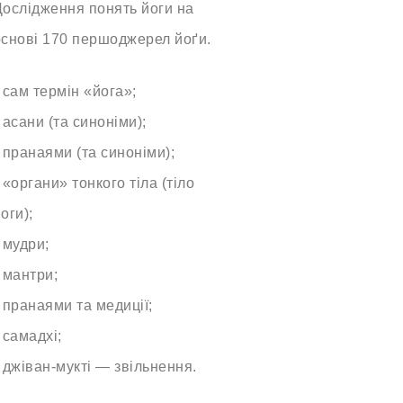
Дослідження понять йоги на
основі 170 першоджерел йоґи.
 сам термін «йога»;
 асани (та синоніми);
 пранаями (та синоніми);
 «органи» тонкого тіла (тіло
оги);
 мудри;
 мантри;
 пранаями та медиції;
 самадхі;
 джіван-мукті — звільнення.