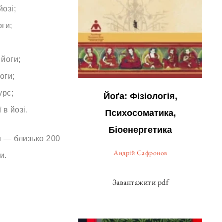
йозі;
оги;
 йоги;
оги;
урс;
Йоґа: Фізіологія,
 в йозі.
Психосоматика,
Біоенергетика
и — близько 200
Андрій Сафронов
и.
Завантажити pdf