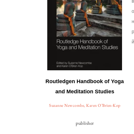
в
н
р
Routledgen Handbook of Yoga
and Meditation Studies
Suzanne Newcombe, Karen O’Brien-Kop
publisher