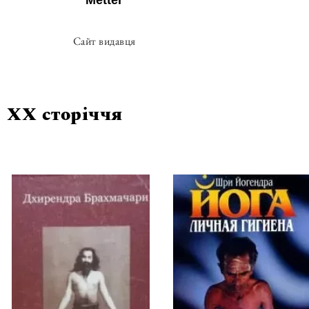
Metter
Сайт видавця
XX сторіччя