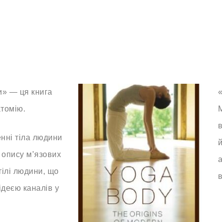
и» — ця книга
томію.
в
нні тіла людини
 опису м’язових
тілі людини, що
в
ідеєю каналів у