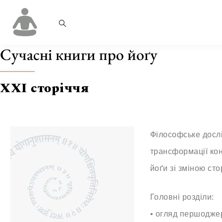
Сучасні книги про йоґу
XXI сторіччя
Філософське досл
трансформації конц
йоґи зі зміною стор
Головні розділи:
• огляд першодже