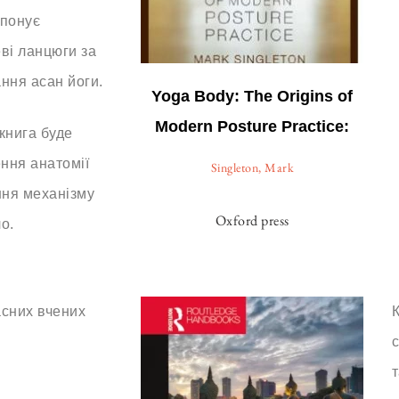
понує
еві ланцюги за
ння асан йоги.
Yoga Body: The Origins of
Modern Posture Practice:
 книга буде
ння анатомії
Singleton, Mark
іння механізму
Oxford press
о.
асних вчених
К
с
т