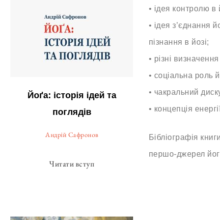
• ідея контролю в 
• ідея зʼєднання й
пізнання в йозі;
• різні визначення
• соціальна роль й
• чакральний диск
Йоґа: історія ідей та
• концепція енергії
поглядів
Андрій Сафронов
Бібліографія книг
першо-джерел йог
Читати вступ