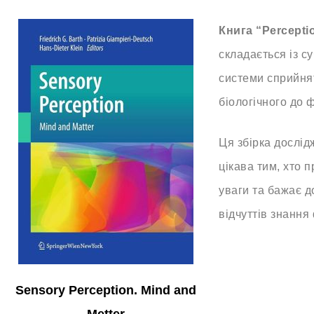
Книга “
Percepti
складається із с
системи сприйня
біологічного до 
Ця збірка дослі
цікава тим, хто 
уваги та бажає д
відчуттів знання 
Sensory Perception. Mind and