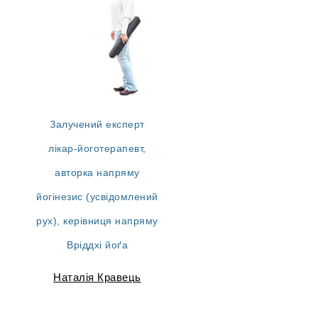
Залучений експерт
лікар-йоготерапевт,
авторка напряму
йогінезис (усвідомлений
рух), керівниця напряму
Вріддхі йоґа
Наталія Кравець