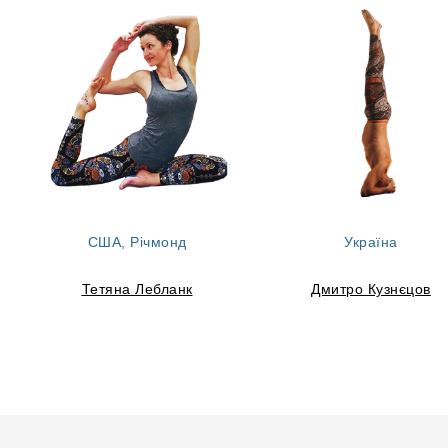
США, Річмонд
Україна
Тетяна Лебланк
Дмитро Кузнєцов