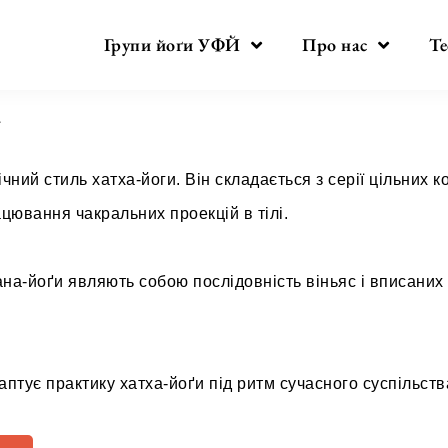
Групи йоґи УФЙ
Про нас
Те
а
чний стиль хатха-йоги. Він складається з серії цільних к
цювання чакральних проекцій в тілі.
а-йоґи являють собою послідовність віньяс і вписаних
птує практику хатха-йоґи під ритм сучасного суспільств