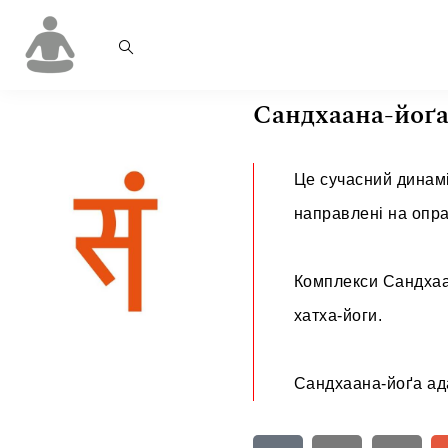
Сандхаана-йоґ
Це сучасний динамі
направлені на опра
Комплекси Сандхаан
хатха-йоги.
Сандхаана-йоґа ада