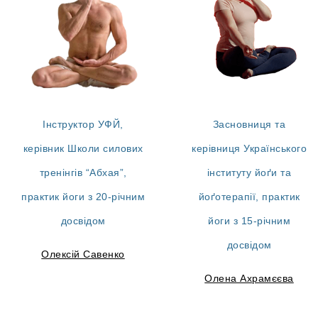
Інструктор УФЙ,
Засновниця та
керівник Школи силових
керівниця Українського
тренінгів “Абхая”,
інституту йоґи та
практик йоги з 20-річним
йоґотерапії, практик
досвідом
йоги з 15-річним
досвідом
Олексій Савенко
Олена Ахрамєєва