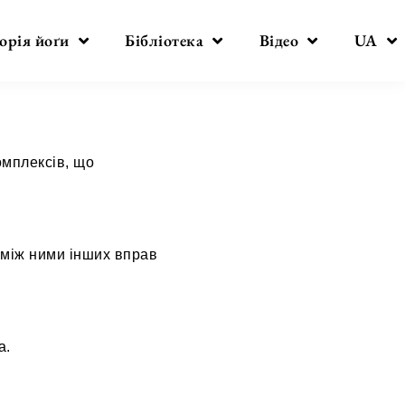
орія йоґи
Бібліотека
Відео
UA
омплексів, що
 між ними інших вправ
а.