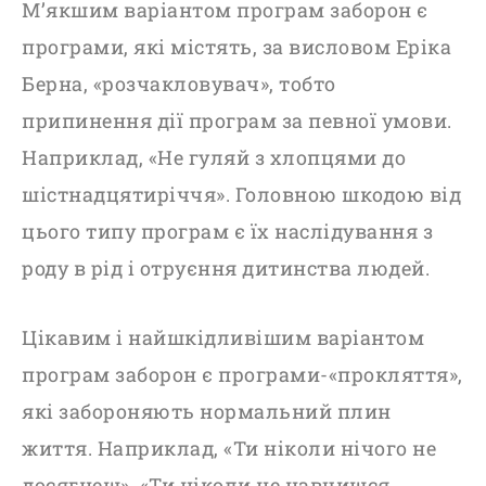
М’якшим варіантом програм заборон є
програми, які містять, за висловом Еріка
Берна, «розчакловувач», тобто
припинення дії програм за певної умови.
Наприклад, «Не гуляй з хлопцями до
шістнадцятиріччя». Головною шкодою від
цього типу програм є їх наслідування з
роду в рід і отруєння дитинства людей.
Цікавим і найшкідливішим варіантом
програм заборон є програми-«прокляття»,
які забороняють нормальний плин
життя. Наприклад, «Ти ніколи нічого не
досягнеш», «Ти ніколи не навчишся