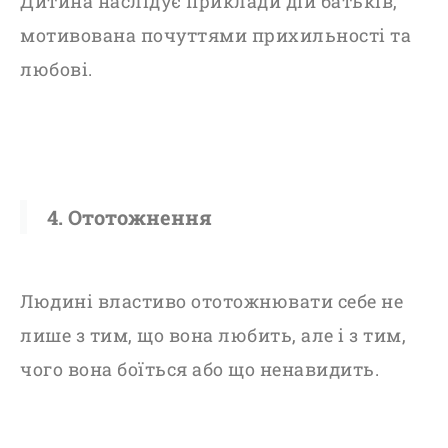
Дитина наслідує приклади дій батьків,
мотивована почуттями прихильності та
любові.
4. Ототожнення
Людині властиво ототожнювати себе не
лише з тим, що вона любить, але і з тим,
чого вона боїться або що ненавидить.