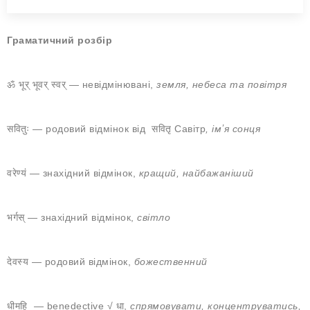
Граматичний розбір
ॐ भूर् भूवर् स्वर् — невідмінювані,
земля, небеса та повітря
सवितुः — родовий відмінок від
सवितृ Савітр
, імʼя сонця
वरेण्यं — знахідний відмінок,
кращий, найбажаніший
भर्गस् — знахідний відмінок,
світло
देवस्य
— родовий відмінок,
божественний
धीमहि
— benedective √ धा,
спрямовувати, концентруватись,