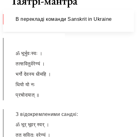
Ґаятрі-мантра
В перекладі команди
Sanskrit in Ukraine
ॐ भूर्भुवःस्वः ।
तत्सवितुर्वरेण्यं ।
भर्गो देवस्य धीमहि ।
धियो यो नः
प्रचोदयात् ॥
З відокремленими сандхі:
ॐ भूर् भूवर् स्वर् ।
तत् सवितुः वरेण्यं ।