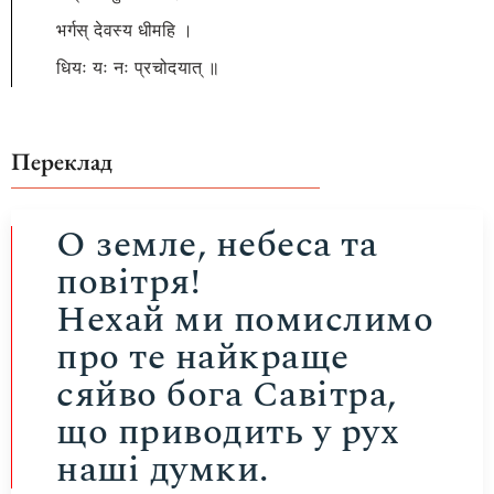
भर्गस् देवस्य धीमहि ।
धियः यः नः प्रचोदयात् ॥
Переклад
О земле, небеса та
повітря!
Нехай ми помислимо
про те найкраще
сяйво бога Савітра,
що приводить у рух
наші думки.