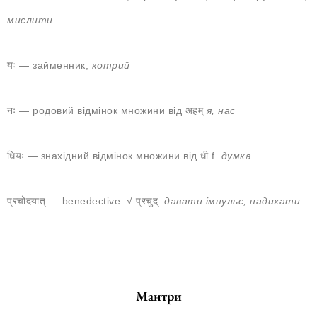
мислити
यः — займенник,
котрий
नः — родовий відмінок множини від अहम्
я, нас
धियः — знахідний відмінок множини від धी f.
думка
प्रचोदयात् — benedective
√ प्रचुद्
давати імпульс, надихати
Мантри