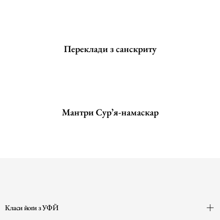
Переклади з санскриту
Мантри Сурʼя-намаскар
Класи йоґи з УФЙ