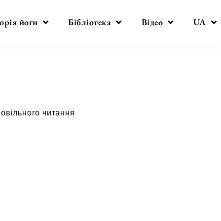
орія йоґи
Бібліотека
Відео
UA
повільного читання
.