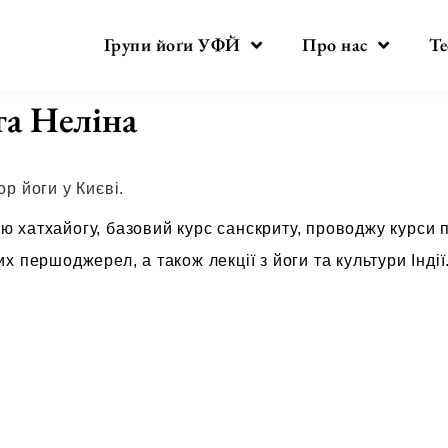
Групи йоґи УФЙ
Про нас
Те
га Неліна
ор йоги у Києві.
ю хатхайогу, базовий курс санскриту, проводжу курси 
их першоджерел, а також лекції з йоги та культури Індії