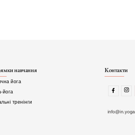
ямки навчання
Контакти
ична йога
а-йога
льні тренінги
info@in.yoga