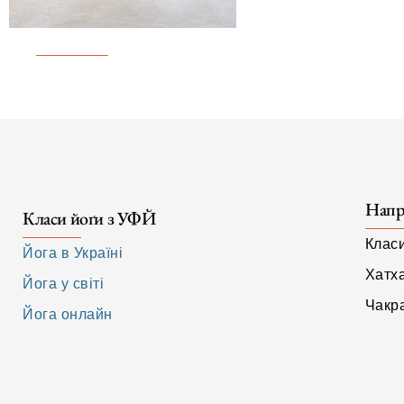
Напр
Класи йоґи з УФЙ
Клас
Йога в Україні
Хатх
Йога у світі
Чакра
Йога онлайн