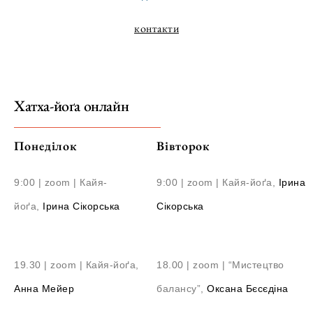
контакти
Хатха-йоґа онлайн
Понеділок
Вівторок
9:00 | zoom | Кайя-
9:00 | zoom | Кайя-йоґа,
Ірина
йоґа,
Ірина Сікорська
Сікорська
19.30 | zoom | Кайя-йоґа,
18.00 | zoom | “Мистецтво
Анна Мейер
балансу”,
Оксана Бєсєдіна