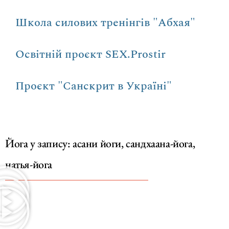
Школа силових тренінгів "Абхая"
Освітній проєкт SEX.Prostir
Проєкт "Санскрит в Україні"
Йога у запису: асани йоги, сандхаана-йога,
натья-йога