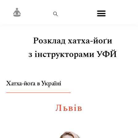
Розклад хатха-йоґи
з інструкторами УФЙ
Хатха-йоґа в Україні
Львів