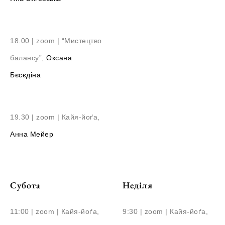
18.00 | zoom | “Мистецтво
балансу”,
Оксана
Бєсєдіна
19.30 | zoom | Кайя-йоґа,
Анна Мейер
Субота
Неділя
11:00 | zoom | Кайя-йоґа,
9:30 | zoom | Кайя-йоґа,