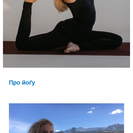
Про йоґу