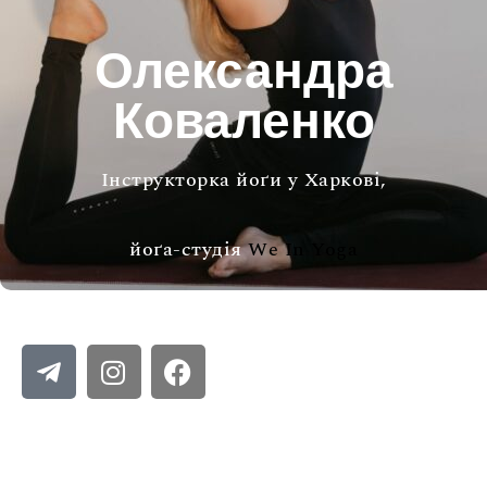
Олександра
Коваленко
Інструкторка йоґи у Харкові,
йоґа-студія
We In Yoga