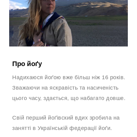
Про йоґу
Надихаюся йоґою вже більш ніж 16 років.
Зважаючи на яскравість та насиченість
цього часу, здається, що набагато довше.
Свій перший йоґівский вдих зробила на
занятті в Українській федерації йоґи.