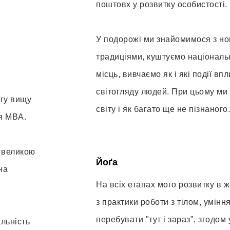
поштовх у розвитку особистості.
У подорожі ми знайомимося з но
традиціями, куштуємо національн
місць, вивчаємо як і які події 
світогляду людей. При цьому ми
угу вищу
світу і як багато ще не пізнаного.
ня MBA.
 великою
Йоґа
на
На всіх етапах мого розвитку в 
з практики роботи з тілом, умінн
перебувати "тут і зараз", згодом
альність