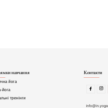
ямки навчання
Контакти
ична йога
а-йога
льні тренінги
info@in.yoga