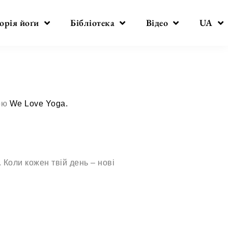
орія йоґи
Бібліотека
Відео
UA
дою
We Love Yoga.
 Коли кожен твій день – нові