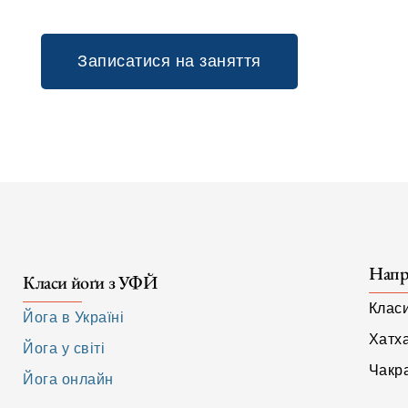
Записатися на заняття
Напр
Класи йоґи з УФЙ
Клас
Йога в Україні
Хатх
Йога у світі
Чакра
Йога онлайн