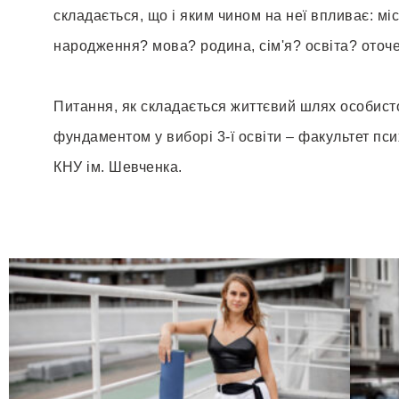
складається, що і яким чином на неї впливає: мі
народження? мова? родина, сім'я? освіта? оточ
Питання, як складається життєвий шлях особисто
фундаментом у виборі 3-ї освіти – факультет пси
КНУ ім. Шевченка.