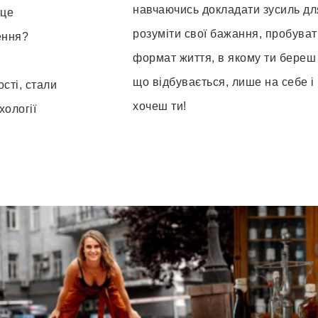
навчаючись докладати зусиль дл
сце
розуміти свої бажання, пробуват
ення?
формат життя, в якому ти береш 
що відбувається, лише на себе і 
сті, стали
хочеш ти!
хології