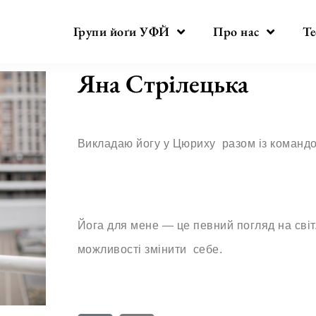
Групи йоґи УФЙ
Про нас
Те
Яна Стрілецька
Викладаю йогу у Цюриху разом із коман
Йога для мене — це певний погляд на світ.
можливості змінити себе.