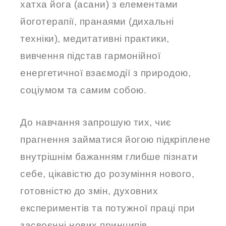
хатха йога (асани) з елементами
йоготерапії, пранаями (дихальні
техніки), медитативні практики,
вивчення підстав гармонійної
енергетичної взаємодії з природою,
соціумом та самим собою.
До навчання запрошую тих, чиє
прагнення займатися йогою підкріплене
внутрішнім бажанням глибше пізнати
себе, цікавістю до розуміння нового,
готовністю до змін, духовних
експериментів та потужної праці при
засвоєнні нових принципів