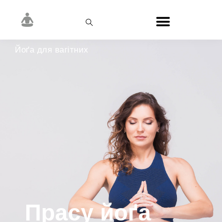
Йоґа для вагітних
Прасу йоґа