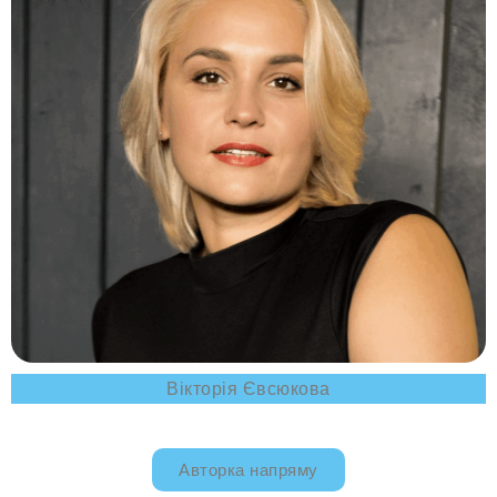
Вікторія Євсюкова
Авторка напряму