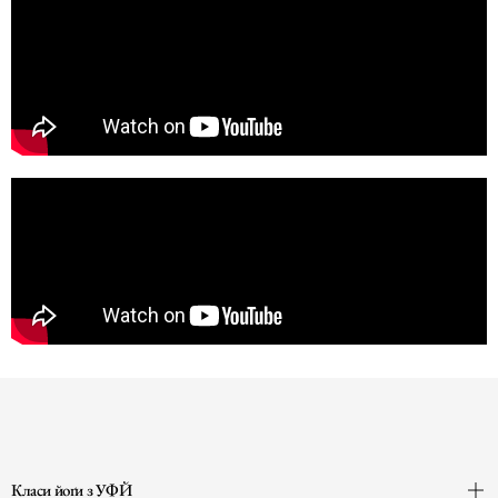
Класи йоґи з УФЙ