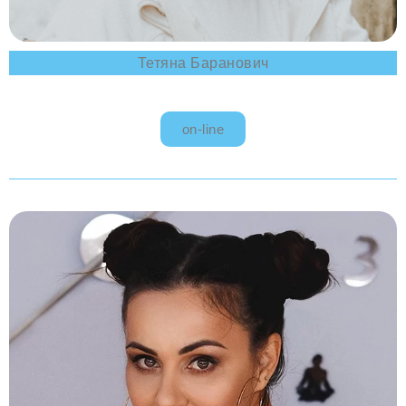
Тетяна Баранович
on-line