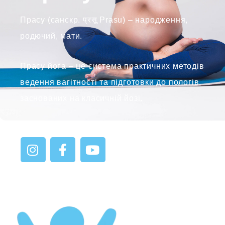
Прасу (санскр. प्रसू Prasu) – народження,
родючий, мати.
Прасу йоґа – це система практичних методів
ведення вагітності та підготовки до пологів,
заснованих на класичній йозі.