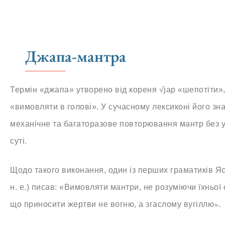
Джапа-мантра
Термін «джапа» утворено від кореня √jap «шепотіти»,
«вимовляти в голові». У сучасному лексиконі його зн
механічне та багаторазове повторювання мантр без ув
суті.
Щодо такого виконання, один із перших граматиків Яска
н. е.) писав: «Вимовляти мантри, не розуміючи їхньої 
».
що приносити жертви не вогню, а згаслому вугіллю