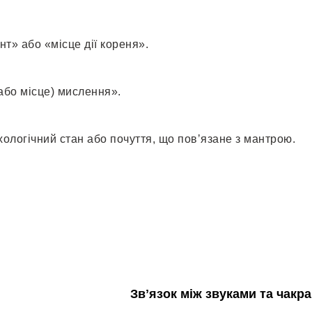
ент» або «місце дії кореня».
або місце) мислення».
ологічний стан або почуття, що повʼязане з мантрою.
Звʼязок між звуками та чакр