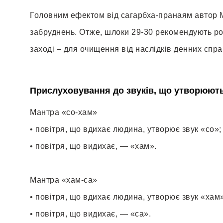
Головним ефектом від сагарбха-пранаям автор Мр
забруднень. Отже, шлоки 29-30 рекомендують роби
заході – для очищення від наслідків денних спра
Прислуховування до звуків, що утворюють
Мантра «со-хам»
• повітря, що вдихає людина, утворює звук «со»;
• повітря, що видихає, — «хам».
Мантра «хам-са»
• повітря, що вдихає людина, утворює звук «хам»
• повітря, що видихає, — «са».