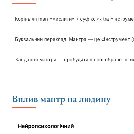
Корінь मन् man «мислити» + суфікс त्र tra «інструм
Буквальний переклад: Мантра — це «інструмент (
Завдання мантри — пробудити в собі обране: псих
Вплив мантр на людину
Нейропсихологічний