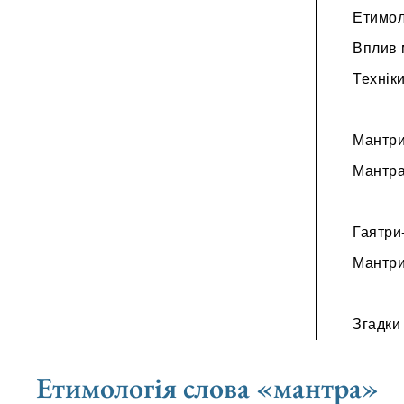
Етимол
Вплив 
Технік
Мантри
Мантр
Гаятри
Мантри
Згадки
Етимологія слова «мантра»