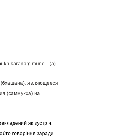
mukhīkaraṇaṃ mune ।(а)
е (бхашана), являющееся
ия (саммукха) на
екладений як зустріч,
Тобто говоріння заради