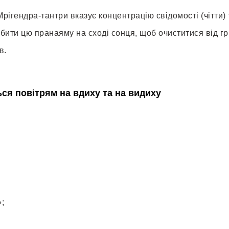
ігендра-тантри вказує концентрацію свідомості (чітти)
ти цю пранаяму на сході сонця, щоб очиститися від гріх
в.
ся повітрям на вдиху та на видиху
;