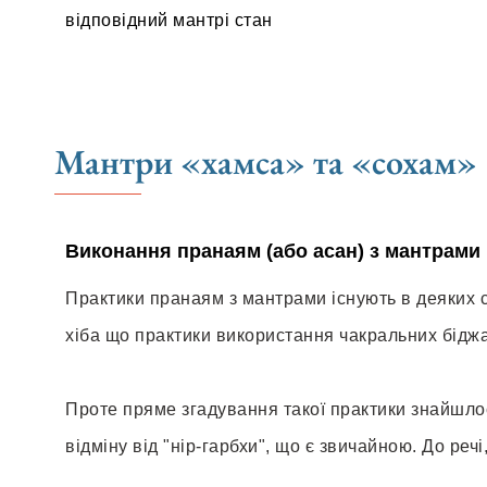
відповідний мантрі стан
Мантри «хамса» та «сохам»
Виконання пранаям (або асан) з мантрами
Практики пранаям з мантрами існують в деяких с
хіба що практики використання чакральних біджа
Проте пряме згадування такої практики знайшлос
відміну від "нір-гарбхи", що є звичайною. До реч