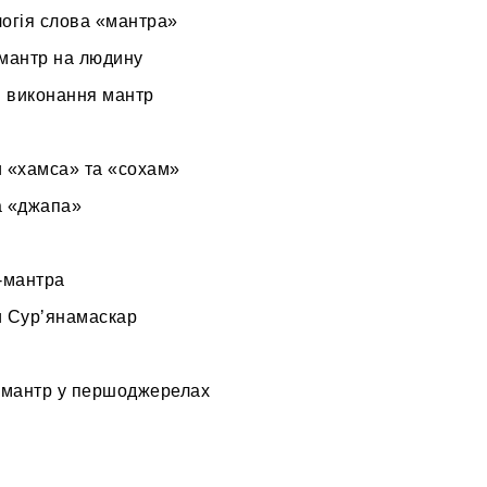
огія слова «мантра»
мантр на людину
и виконання мантр
 «хамса» та «сохам»
а «джапа»
-мантра
 Сурʼянамаскар
 мантр у першоджерелах