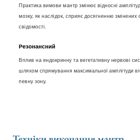
Практика вимови мантр змінює відносні ампліту
мозку, як наслідок, сприяє досягненню змінених 
свідомості.
Резонансний
Вплив на ендокринну та вегетативну нервові си
шляхом спрямування максимальної амплітуди віб
певну зону.
Техніки виконання мантр