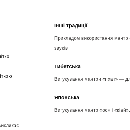
Інші традиції
Прикладом використання мантр є
звуків
ітко
Тибетська
іткою
Вигукування мантри «пхат» — для
Японська
Вигукування мантр «ос» і «кіай».
викликає