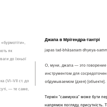
Джапа в Мрігендра-тантрі
 «бурмотіти»,
japas tad-bhāṣaṇaṃ dhyeya-saṃ
ають як
аги до їхньої
О, муни, джапа — это говорени
инструментом для сосредоточен
 (VI–VII ст. до
обдумываемом (дхея) [объекте].
суті, — те саме,
Термін "саммукха" може бути пер
напрямок погляду, присутність. 