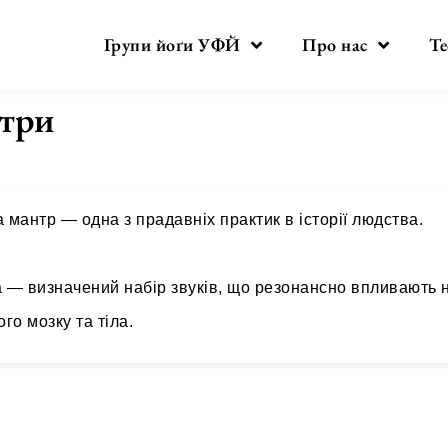
Групи йоґи УФЙ
Про нас
Те
три
 мантр — одна з прадавніх практик в історії людства.
 — визначений набір звуків, що резонансно впливають н
го мозку та тіла.