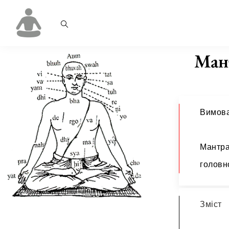
Ман
Вимова
Мантра
головно
Зміст