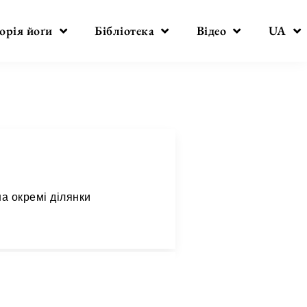
орія йоґи
Бібліотека
Відео
UA
а окремі ділянки