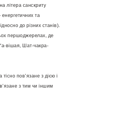
на літера санскриту
— енергетичних та
дносно до різних станів).
тьох першоджерелах, де
ґа-вішая, Шат-чакра-
тісно пов’язане з дією і
в’язане з тим чи іншим