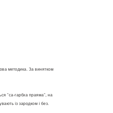
нова методика. За винятком
ься "са-гарбха праяма", на
увають із зародком і без.