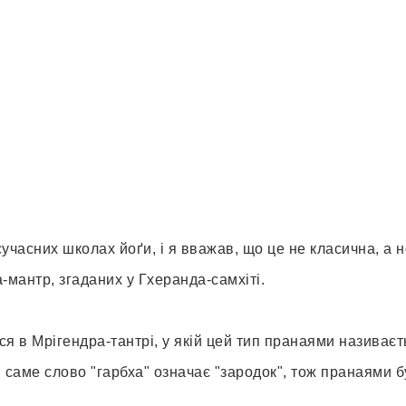
учасних школах йоґи, і я вважав, що це не класична, а 
-мантр, згаданих у Гхеранда-самхіті.
я в Мрігендра-тантрі, у якій цей тип пранаями називаєт
і, саме слово "гарбха" означає "зародок", тож пранаями б