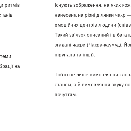
ди ритмів
Існують зображення, на яких кож
станів
нанесена на різні ділянки чакр 
емоційних центрів людини (співві
Такий зв’язок описаний і в бага
згадані чакри (Чакра-каумуді, Йо
нірупана та інші).
стеми
рації на
Тобто не лише вимовляння слова 
станом, а й вимовляння звуку по
почуттям.