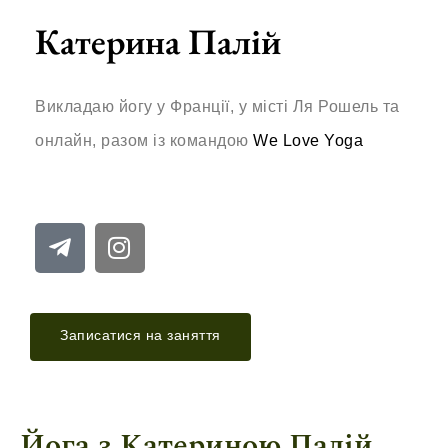
Катерина Палій
Викладаю йогу у Франції, у місті Ля Рошель та
онлайн, разом із командою
We Love Yoga
Записатися на заняття
Йога з Катериною Палій