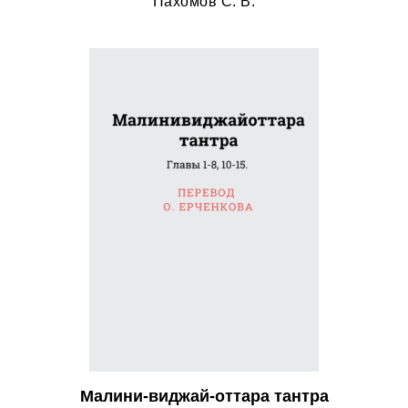
Пахомов С. В.
Малини-виджай-оттара тантра