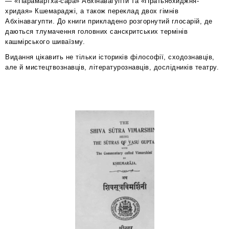
— «Парамартха-сара» Абхінавагупти та «Пратьябхиджня-
хридая» Кшемараджі, а також переклад двох гімнів
Абхінавагупти. До книги прикладено розгорнутий глосарій, де
даються тлумачення головних санскритських термінів
кашмірського шиваїзму.
Видання цікавить не тільки істориків філософії, сходознавців,
але й мистецтвознавців, літературознавців, дослідників театру.