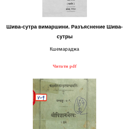
Шива-сутра вимаршини. Разъяснение Шива-
сутры
Кшемараджа
Читати pdf