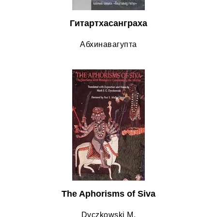
Гитартхасанграха
Абхинавагупта
The Aphorisms of Siva
Dyczkowski M.