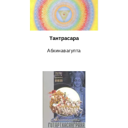
Тантрасара
Абхинавагупта