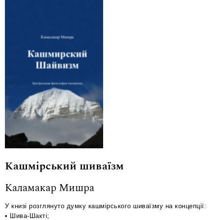
Кашмірський шиваїзм
Каламакар Мишра
У книзі розглянуто думку кашмірського шиваїзму на концепції:
• Шива-Шакті;