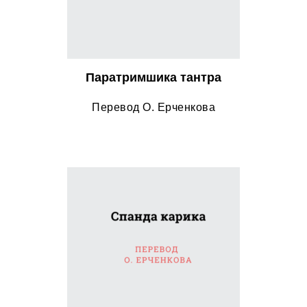
Паратримшика тантра
Перевод О. Ерченкова