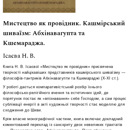
Мистецтво як провідник. Кашмірський
шиваїзм: Абхінавагупта та
Кшемараджа.
Ісаєва Н. В.
Книга Н. В. Ісаєвої «Мистецтво як провідник» присвячена
творчості найцікавіших представників кашмірського шиваїзму —
філософів-тантриків Абхінавагупти та Кшемараджі (X-XI ст.).
У роботі дається компаративістський розбір їхнього
філософсько-релігійного вчення та естетичних ідей, де
порятунок постає як «впізнавання» себе Господом, а сам процес
сублімації енергії в акті художньої творчості стає моделлю для
сходження до Шиви.
Крім власне монографічної частини, книга включає докладний
коментований переклад із санскриту двох невеликих трактатів