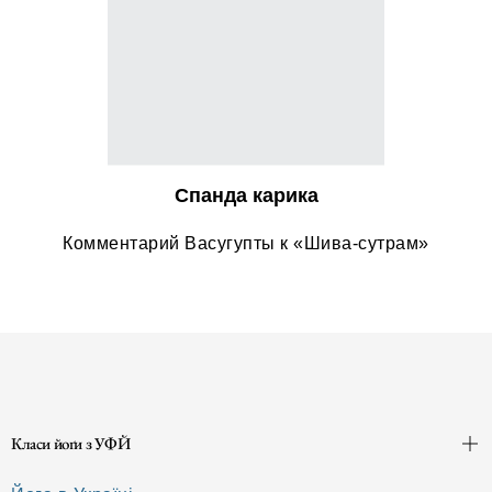
Спанда карика
Комментарий Васугупты к «Шива-сутрам»
Класи йоґи з УФЙ