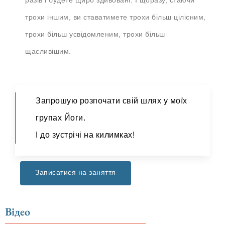
разів і будете щиро здивовані. І щоразу, стаючи
трохи іншим, ви ставатимете трохи більш цілісним,
трохи більш усвідомленим, трохи більш
щасливішим.
Запрошую розпочати свій шлях у моїх
групах Йоги.
І до зустрічі на килимках!
Записатися на заняття
Відео