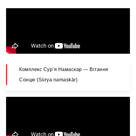
Комплекс Сурʼя Намаскар — Вітання
Сонцю (Sūrya namaskār)