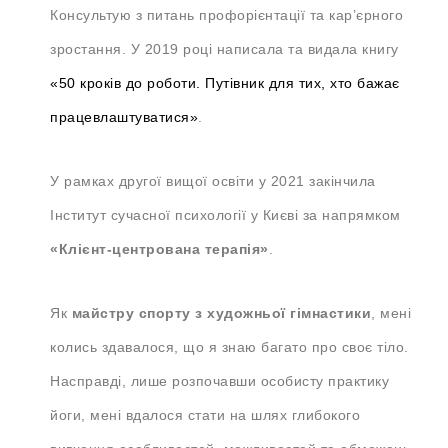
Консультую з питань профорієнтації та кар’єрного
зростання. У 2019 році написала та видала книгу
«50 кроків до роботи. Путівник для тих, хто бажає
працевлаштуватися»
.
У рамках другої вищої освіти у 2021 закінчила
Інститут сучасної психології у Києві за напрямком
«Клієнт-центрована терапія»
.
Як
майстру спорту з художньої гімнастики
, мені
колись здавалося, що я знаю багато про своє тіло.
Насправді, лише розпочавши особисту практику
йоги, мені вдалося стати на шлях глибокого