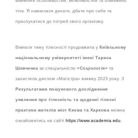
вивчення особливостей, можливостей та обмежень
тіла. Я навчилася дихати, дбати про себе та
прислухатися до потреб свого організму.
Вивчати тему тілесності продовжила у
Київському
національному університеті імені Тараса
Шевченка
за спеціальністю
«Соціологія»
та
захистила диплом «Магістра» взимку 2023 року. З
Результатами пошукового дослідження
уявлення про тілесність та щоденні тілесні
практики жителів міст Києва та Харкова
можна
ознайомитись на сайті
https://www.academia.edu
.