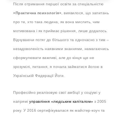
Після отримання першої освіти за спеціальністю
«Практична психологія»
, виявилося, що запитань
про те, хто така людина, як вона мислить, чим
мотивована і як приймає рішення, лише додалось.
Відчуваючи потяг до бІльшого та одночасно з тим –
незадоволеність наявними знаннями, намагаючись
сформулювати важливі, але до кінця ще не
зрозумілі, питання, я почала займатися йогою в
Українській Федерації Йоги.
Професійно реалізовую свої амбіції у соціумі у
напрямі
управління «людським капіталом»
з 2005
року. У 2016 сертифікувалася як майстер-коуч та