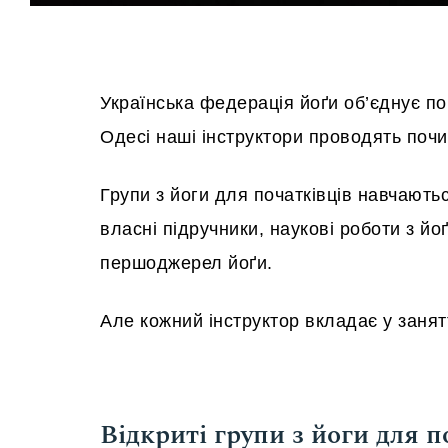
Українська федерація йоґи об’єднує пон
Одесі наші інструктори проводять поч
Групи з йоги для початківців навчають
власні підручники, наукові роботи з йо
першоджерел йоґи.
Але кожний інструктор вкладає у заня
Відкриті групи з йоги для п