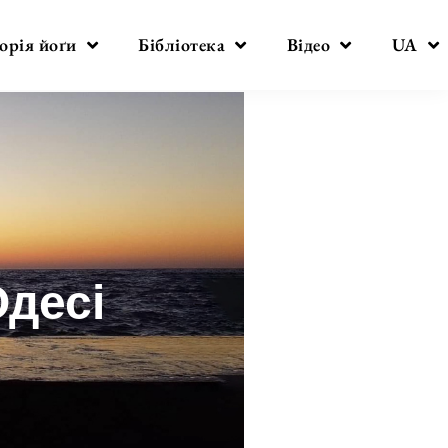
орія йоґи
Бібліотека
Відео
UA
Одесі