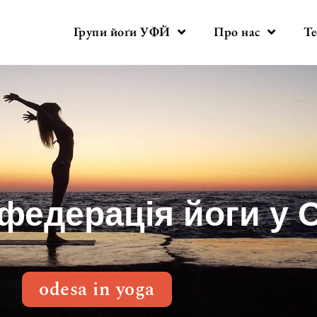
Групи йоґи УФЙ
Про нас
Те
федерація йоги у 
odesa in yoga