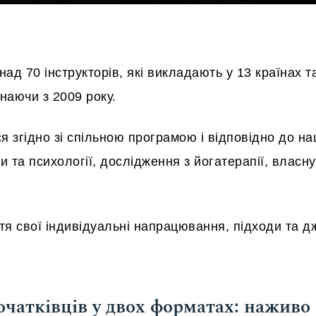
ад 70 інструкторів, які викладають у 13 країнах та
инаючи з 2009 року.
ся згідно зі спільною програмою і відповідно до н
ґи та психології, дослідження з йогатерапії, вла
ття свої індивідуальні напрацювання, підходи та 
очатківців у двох форматах: наживо