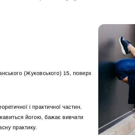
нського (Жуковського) 15, поверх
оретичної і практичної частин.
цікавиться йогою, бажає вивчати
асну практику.