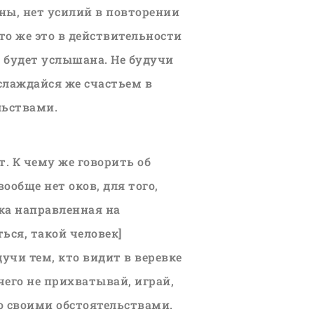
ны, нет усилий в повторении
то же это в действительности
а будет услышана. Не будучи
слаждайся же счастьем в
льствами.
т. К чему же говорить об
ообще нет оков, для того,
ка направленная на
ься, такой человек]
учи тем, кто видит в веревке
ичего не прихватывай, играй,
со своими обстоятельствами.