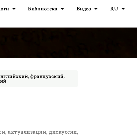
йоги
Библиотека
Видео
RU
английский, французский,
кий
ути, актуализации, дискуссии,