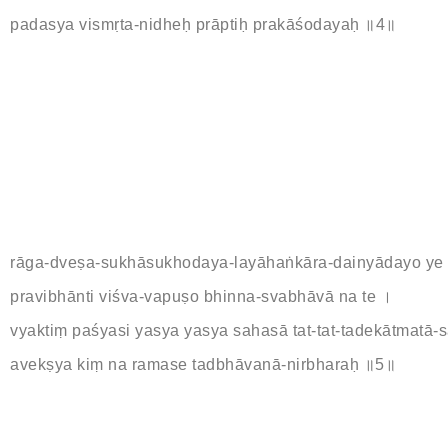
padasya vismṛta-nidheḥ prāptiḥ prakāśodayaḥ ॥4॥
rāga-dveṣa-sukhāsukhodaya-layāhaṅkāra-dainyādayo ye
pravibhānti viśva-vapuṣo bhinna-svabhāvā na te ।
vyaktiṃ paśyasi yasya yasya sahasā tat-tat-tadekātmatā
avekṣya kiṃ na ramase tadbhāvanā-nirbharaḥ ॥5॥