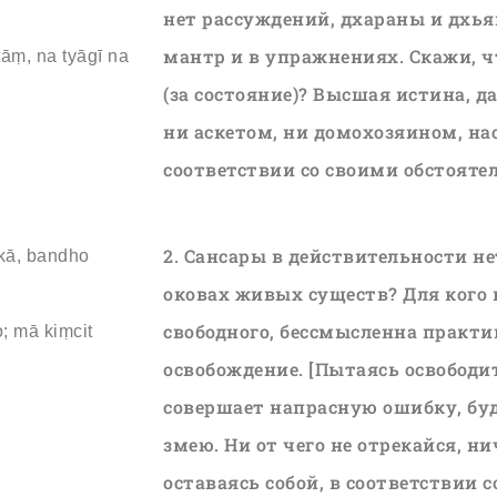
нет рассуждений, дхараны и дхья
мантр и в упражнениях. Скажи, ч
āṃ, na tyāgī na
(за состояние)? Высшая истина, д
ни аскетом, ни домохозяином, на
соответствии со своими обстояте
2. Сансары в действительности не
 kā, bandho
оковах живых существ? Для кого в
свободного, бессмысленна практи
; mā kiṃcit
освобождение. [Пытаясь освободит
совершает напрасную ошибку, буд
змею. Ни от чего не отрекайся, н
оставаясь собой, в соответствии 