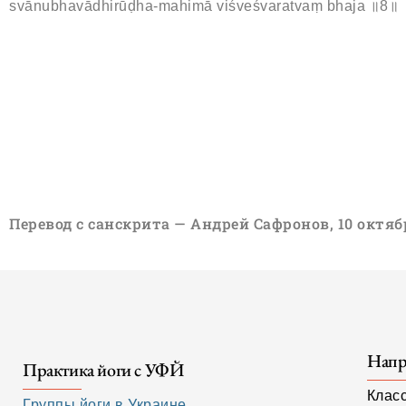
svānubhavādhirūḍha-mahimā viśveśvaratvaṃ bhaja ॥8॥
Перевод с санскрита — Андрей Сафронов, 10 октяб
Напр
Практика йоги с УФЙ
Клас
Группы йоги в Украине