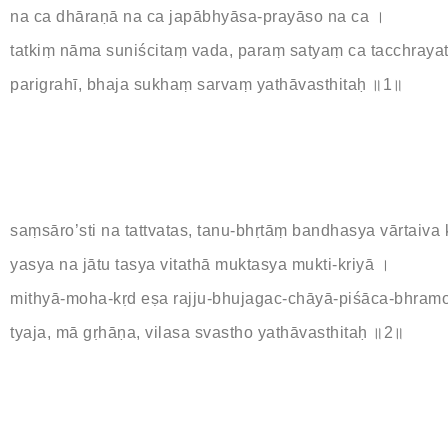
na ca dhāraṇā na ca japābhyāsa-prayāso na ca ।
tatkiṃ nāma suniścitaṃ vada, paraṃ satyaṃ ca tacchrayat
parigrahī, bhaja sukhaṃ sarvaṃ yathāvasthitaḥ ॥1॥
saṃsāro’sti na tattvatas, tanu-bhṛtāṃ bandhasya vārtaiva
yasya na jātu tasya vitathā muktasya mukti-kriyā ।
mithyā-moha-kṛd eṣa rajju-bhujagac-chāyā-piśāca-bhramo
tyaja, mā gṛhāṇa, vilasa svastho yathāvasthitaḥ ॥2॥