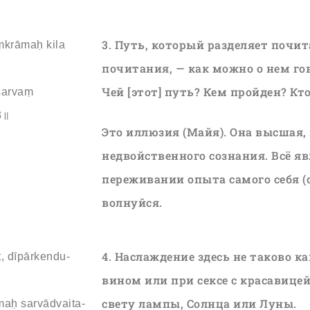
3. Путь, который разделяет почит
ṃkrāmaḥ kila
почитания, — как можно о нем г
Чей [этот] путь? Кем пройден? Кт
sarvaṃ
3॥
Это иллюзия (Майя). Она высшая, 
недвойственного сознания. Всё я
переживании опыта самого себя (
волнуйся.
4. Наслаждение здесь не таково к
, dīpārkendu-
вином или при сексе с красавицей.
свету лампы, Солнца или Луны.
aḥ sarvādvaita-