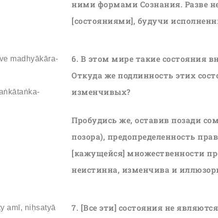
ними формами Сознания. Разве н
[состояниями], будучи исполне
6. В этом мире такие состояния в
ave madhyākāra-
Откуда же подлинность этих сост
изменчивых?
aṅkātaṅka-
Пробудись же, оставив позади сом
позора), предопределенность пр
[кажущейся] множественности пр
неистинна, изменчива и иллюзорн
7. [Все эти] состояния не являют
y amī, niḥsatyā