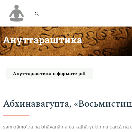
Ануттараштика
Ануттараштика в формате pdf
Абхинавагупта, «Восьмистиш
saṃkrāmo’tra na bhāvanā na ca kathā-yuktir na carcā na