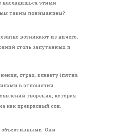
е насладишься этими
нным таким пониманием?
незапно возникают из ничего.
ояний столь запутанных и
нения, страх, клевету (пятна
авилами в отношении
оявлений творения, которая
а как прекрасный сон.
ся объективными. Они