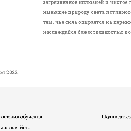
загрязненное иллюзией и чистое п
имеющее природу света истинного
тем, чье сила опирается на переж
наслаждайся божественностью все
ря 2022.
авления обучения
Подписатьс
сическая йога