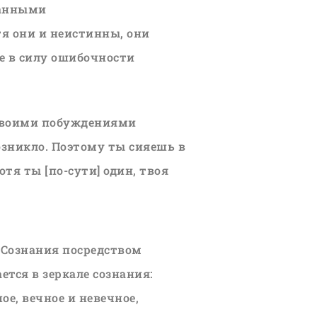
данными
я они и неистинны, они
 в силу ошибочности
 твоими побуждениями
озникло. Поэтому ты сияешь в
тя ты [по-сути] один, твоя
я Сознания посредством
ется в зеркале сознания:
ое, вечное и невечное,