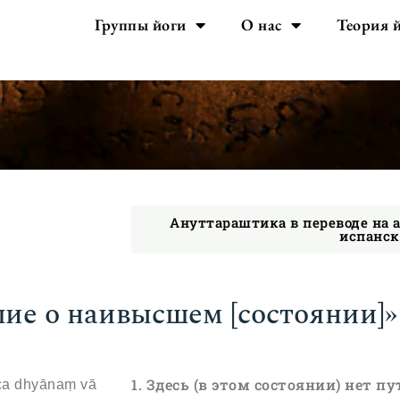
Группы йоги
О нас
Теория 
Ануттараштика в переводе на 
испанс
ие о наивысшем [состоянии]»
1. Здесь (в этом состоянии) нет п
 ca dhyānaṃ vā