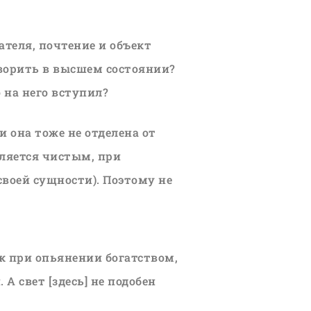
ателя, почтение и объект
оворить в высшем состоянии?
о на него вступил?
и она тоже не отделена от
вляется чистым, при
своей сущности). Поэтому не
ак при опьянении богатством,
 А свет [здесь] не подобен