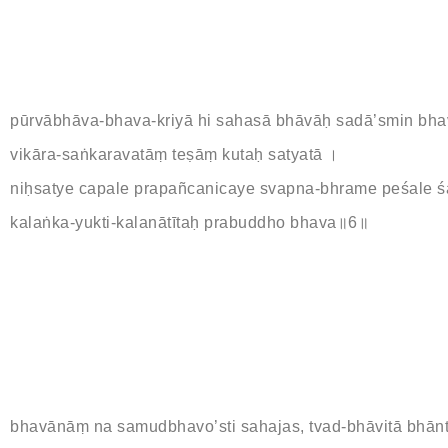
pūrvābhāva-bhava-kriyā hi sahasā bhāvāḥ sadā’smin bh
vikāra-saṅkaravatāṃ teṣāṃ kutaḥ satyatā ।
niḥsatye capale prapañcanicaye svapna-bhrame peśale ś
kalaṅka-yukti-kalanātītaḥ prabuddho bhava॥6॥
bhavānāṃ na samudbhavo’sti sahajas, tvad-bhāvitā bhānt