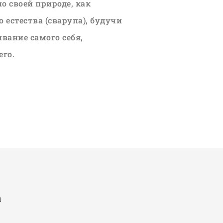
о своей природе, как
 естества (сварупа), будучи
ивание самого себя,
го.
я