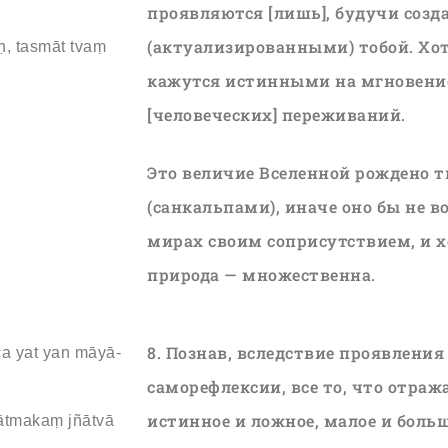
проявляются [лишь], будучи соз
(актуализированными) тобой. Хот
ḥ, tasmāt tvaṃ
кажутся истинными на мгновение
[человеческих] переживаний.
Это величие Вселенной рождено
(санкальпами), иначе оно бы не в
мирах своим соприсутствием, и хо
природа — множественна.
8. Познав, вследствие проявлени
ca yat yan māyā-
саморефлексии, все то, что отража
истинное и ложное, малое и больш
śātmakaṃ jñātvā