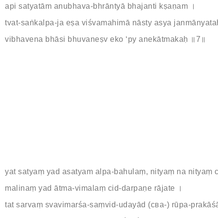
api satyatām anubhava-bhrāntyā bhajanti kṣaṇam ।
tvat-saṅkalpa-ja eṣa viśvamahimā nāsty asya janmānyata
vibhavena bhāsi bhuvaneṣv eko ‘py anekātmakaḥ ॥7॥
yat satyaṃ yad asatyam alpa-bahulaṃ, nityaṃ na nityaṃ 
malinaṃ yad ātma-vimalaṃ cid-darpaṇe rājate ।
tat sarvaṃ svavimarśa-saṃvid-udayād (сва-) rūpa-prakā