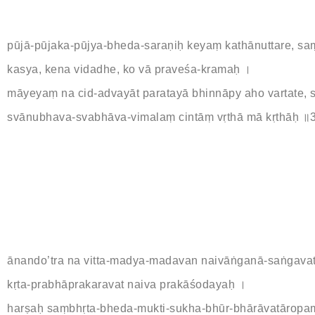
pūjā-pūjaka-pūjya-bheda-saraṇiḥ keyaṃ kathānuttare, sa
kasya, kena vidadhe, ko vā praveśa-kramaḥ ।
māyeyaṃ na cid-advayāt paratayā bhinnāpy aho vartate, 
svānubhava-svabhāva-vimalaṃ cintāṃ vṛthā mā kṛthāḥ ॥
ānando’tra na vitta-madya-madavan naivāṅganā-saṅgavat
kṛta-prabhāprakaravat naiva prakāśodayaḥ ।
harṣaḥ saṃbhṛta-bheda-mukti-sukha-bhūr-bhārāvatāropam