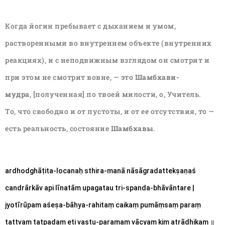
Когда йогин пребывает с дыханием и умом,
растворенными во внутреннем объекте (внутренних
реакциях), и с неподвижным взглядом он смотрит и
при этом не смотрит вовне, — это
Шамбхави-
мудра
, [полученная] по твоей милости, о, Учитель.
То, что свободно и от пустоты, и от ее отсутствия, то —
есть реальность, состояние
Шамбхавы
.
ardhodghāṭita-locanaḥ sthira-manā nāsāgradattekṣaṇaś 
candrārkāv api līnatām upagatau tri-spanda-bhāvāntare |
jyotīrūpam aśeṣa-bāhya-rahitaṃ caikaṃ pumāṃsaṃ paraṃ 
tattvaṃ tatpadam eti vastu-paramaṃ vācyaṃ kim atrādhikam 
॥ 