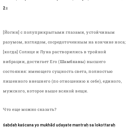
2॥
[Йогин] с полуприкрытыми глазами, устойчивым
разумом, взглядом, сосредоточенным на кончике носа;
[когда] Солнце и Луна растворились в тройной
вибрации, достигает Его (
Шамбхавы
) высшего
состояния: имеющего сущность света, полностью
лишенного внешнего (по отношению к себе), единого,
мужского, которое выше всякой вещи.
Что еще можно сказать?
śabdaḥ kaścana yo mukhād udayate mantraḥ sa lokottaraḥ