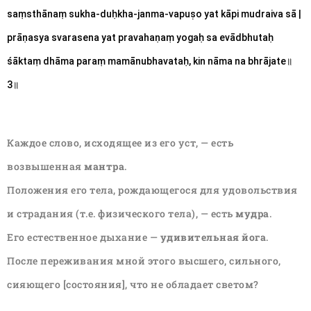
saṃsthānaṃ sukha-duḥkha-janma-vapuṣo yat kāpi mudraiva sā |
prāṇasya svarasena yat pravahaṇaṃ yogaḥ sa evādbhutaḥ
śāktaṃ dhāma paraṃ mamānubhavataḥ, kin nāma na bhrājate॥ 
3॥
Каждое слово, исходящее из его уст, — есть
возвышенная
мантра
.
Положения его тела, рождающегося для удовольствия
и страдания (т.е. физического тела), — есть
мудра
.
Его естественное дыхание —
удивительная йога
.
После переживания мной этого высшего, сильного,
сияющего [состояния], что не обладает светом?