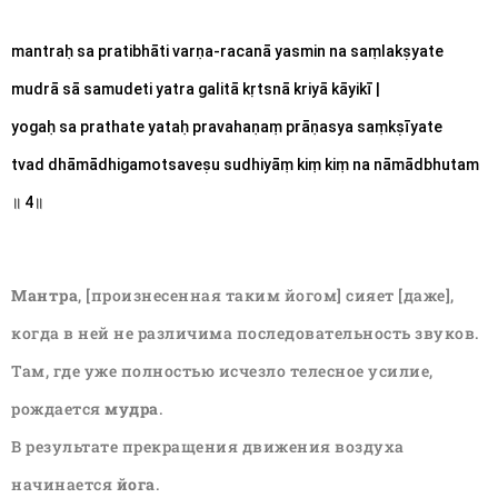
mantraḥ sa pratibhāti varṇa-racanā yasmin na saṃlakṣyate 
mudrā sā samudeti yatra galitā kṛtsnā kriyā kāyikī |
yogaḥ sa prathate yataḥ pravahaṇaṃ prāṇasya saṃkṣīyate 
tvad dhāmādhigamotsaveṣu sudhiyāṃ kiṃ kiṃ na nāmādbhutam 
॥ 4॥
Мантра
, [произнесенная таким йогом] сияет [даже],
когда в ней не различима последовательность звуков.
Там, где уже полностью исчезло телесное усилие,
рождается
мудра
.
В результате прекращения движения воздуха
начинается
йога
.