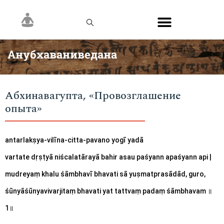
Анубхаваниведана
Абхинавагупта, «Провозглашение
опыта»​
аntarlakṣya-vilīna-citta-pavano yogī yadā 
vartate dṛṣṭyā niścalatārayā bahir asau paśyann apaśyann api |
mudreyaṃ khalu śāmbhavī bhavati sā yuṣmatprasādād, guro, 
śūnyāśūnyavivarjitaṃ bhavati yat tattvaṃ padaṃ śāmbhavam 
॥ 
1॥