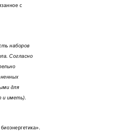
язанное с
сть наборов
ела. Согласно
тельно
ененных
ыми для
т и иметь).
 биоэнергетика».