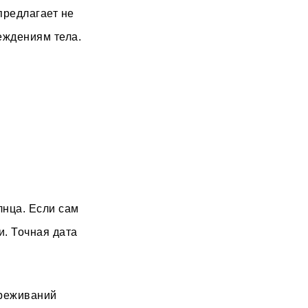
предлагает не
реждениям тела.
нца. Если сам
и. Точная дата
ереживаний