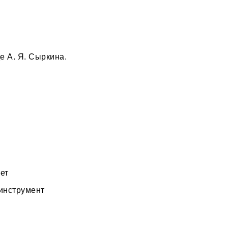
е А. Я. Сыркина.
ет
«инструмент