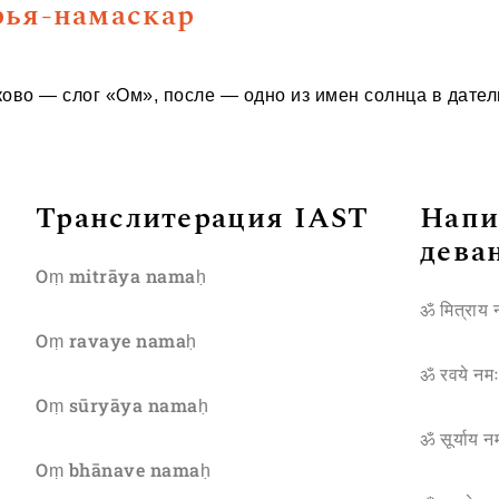
рья-намаскар
ково — слог «Ом», после — одно из имен солнца в дате
Транслитерация IAST
Напи
дева
Oṃ mitrāya namaḥ
ॐ मित्राय 
Oṃ ravaye namaḥ
ॐ रवये नमः
Oṃ sūryāya namaḥ
ॐ सूर्याय न
Oṃ bhānave namaḥ