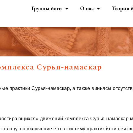
Группы йоги
О нас
Теория 
мплекса Сурья-намаскар
ые практики Сурья-намаскар, а также виньясы отсутств
ростирающихся» движений комплекса Сурья-намаскар м
 солнцу, но включение его в систему практик йоги неизв