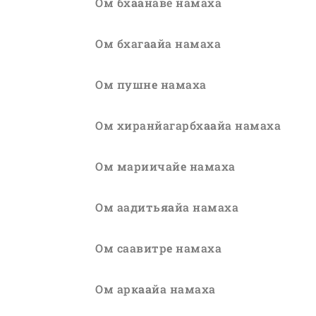
Ом бх
аа
наве намаха
Ом бхаг
аа
йа намаха
Ом пушн
е
намаха
Ом хиранйагарбх
аа
йа намаха
Ом мариичай
е
намаха
Ом аадить
яа
йа намаха
Ом саавитр
е
намаха
Ом арк
аа
йа намаха