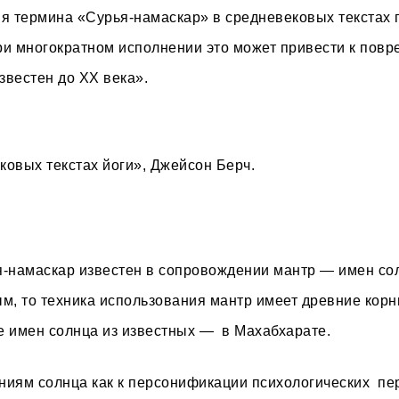
я термина «Сурья-намаскар» в средневековых текстах 
 при многократном исполнении это может привести к пов
известен до XX века».
ковых текстах йоги»
, Джейсон Берч.
-намаскар известен в сопровождении мантр — имен сол
м, то техника использования мантр имеет древние корн
 имен солнца из известных — в Махабхарате.
ниям солнца как к персонификации психологических п