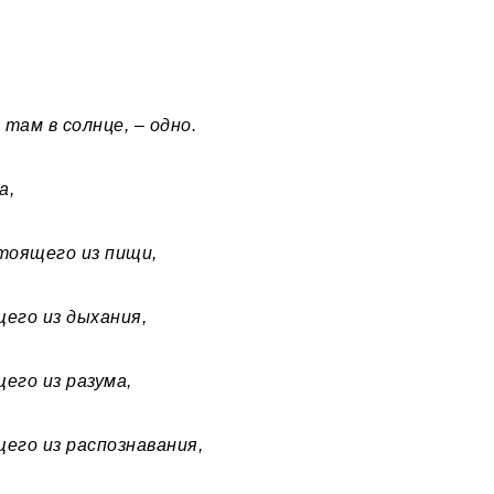
о там в солнце, – одно.
ра,
тоящего из пищи,
его из дыхания,
его из разума,
его из распознавания,