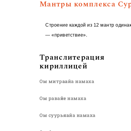
Мантры комплекса Су
Строение каждой из 12 мантр одина
— «приветствие».
Транслитерация
кириллицей
Ом митр
аа
йа намаха
Ом рава
йе
намаха
Ом суурь
яа
йа намаха