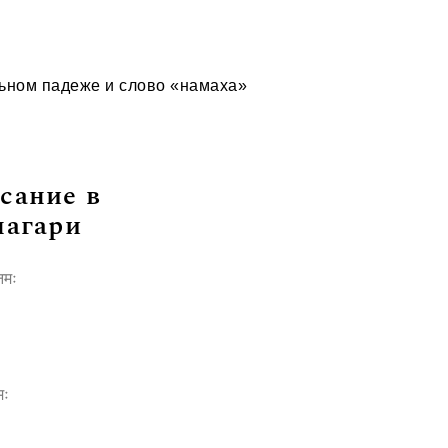
льном падеже и слово «намаха»
сание в
нагари
नमः
मः