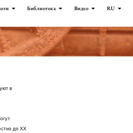
йоги
Библиотека
Видео
RU
уют в
огут
естно до XX