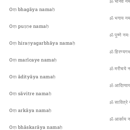
ॐ भानवे नम
Oṃ bhagāya namaḥ
ॐ भगाय नम
Oṃ puṣṇe namaḥ
ॐ पुष्णे नमः
Oṃ hiraṇyagarbhāya namaḥ
ॐ हिरण्यगर्
Oṃ marīcaye namaḥ
ॐ मरीचये 
Oṃ ādityāya namaḥ
ॐ आदित्या
Oṃ sāvitre namaḥ
ॐ सावित्रे
Oṃ arkāya namaḥ
ॐ आर्काय 
Oṃ bhāskarāya namaḥ