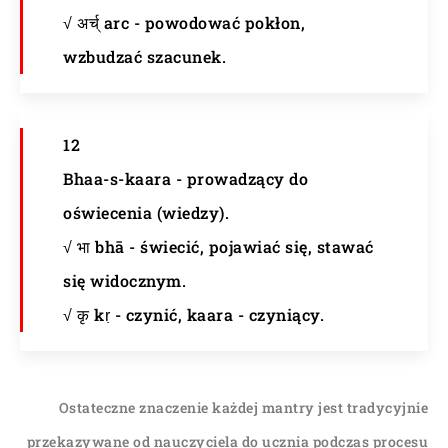
√ अर्च् arc - powodować pokłon,
wzbudzać szacunek.
12
Bhaa-s-kaara - prowadzący do
oświecenia (wiedzy).
√ भा bhā - świecić, pojawiać się, stawać
się widocznym.
√ कृ kṛ - czynić, kaara - czyniący.
Ostateczne znaczenie każdej mantry jest tradycyjnie
przekazywane od nauczyciela do ucznia podczas procesu