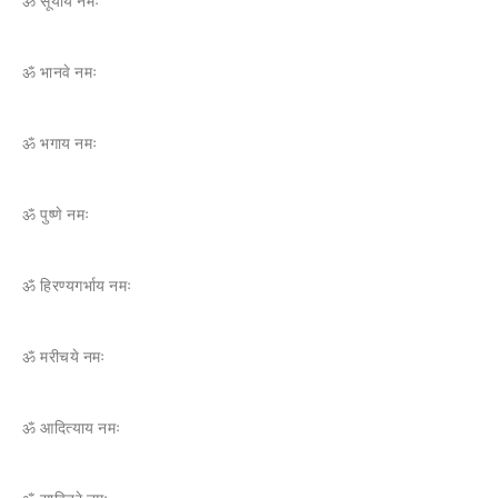
ॐ सूर्याय नमः
ॐ भानवे नमः
ॐ भगाय नमः
ॐ पुष्णे नमः
ॐ हिरण्यगर्भाय नमः
ॐ मरीचये नमः
ॐ आदित्याय नमः