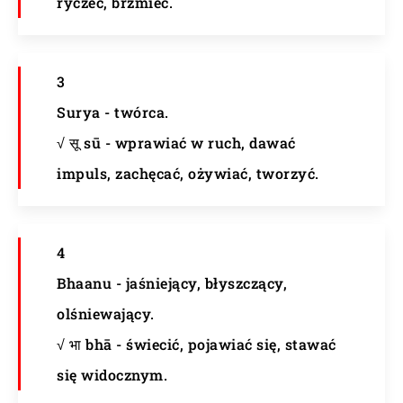
ryczeć, brzmieć.
3
Surya - twórca.
√ सू sū - wprawiać w ruch, dawać
impuls, zachęcać, ożywiać, tworzyć.
4
Bhaanu - jaśniejący, błyszczący,
olśniewający.
√ भा bhā - świecić, pojawiać się, stawać
się widocznym.