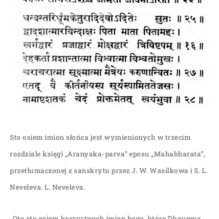
Sto osiem imion słońca jest wymienionych w trzecim
rozdziale księgi „Aranyaka-parva” eposu „Mahabharata”,
przetłumaczonej z sanskrytu przez J. W. Wasilkowa i S. L.
Neveleva. L. Neveleva.
„Oto sto osiem korzystnych imion boga, które Dhaumya