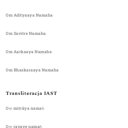
Om Adityaaya Namaha
Om Savitre Namaha
Om Aarkaaya Namaha
Om Bhaskaraaya Namaha
Transliteracja IAST
Oṃ mitrāya namaḥ
Oṃ ravaye namaḥ