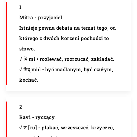
1
Mitra - przyjaciel.
Istnieje pewna debata na temat tego, od
którego z dwóch korzeni pochodzi to
słowo:
√ मि mi • rozlewać, rozrzucać, zakładać.
√ मिद् mid • być maślanym, być czułym,
kochać.
2
Ravi - ryczący.
√ रु [ru] - płakać, wrzeszczeć, krzyczeć,