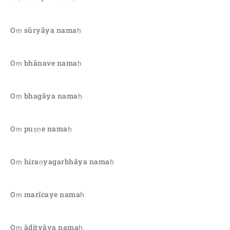
Oṃ sūryāya namaḥ
Oṃ bhānave namaḥ
Oṃ bhagāya namaḥ
Oṃ puṣṇe namaḥ
Oṃ hiraṇyagarbhāya namaḥ
Oṃ marīcaye namaḥ
Oṃ ādityāya namaḥ