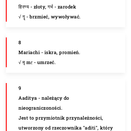
हिरण्य - złoty, गर्भ - zarodek
√ गॄ - brzmieć, wywoływać.
8
Mariachi - iskra, promień.
√ मृ mṛ - umrzeć.
9
Aaditya - należący do
nieograniczoności.
Jest to przymiotnik przynależności,
utworzony od rzeczownika "aditi", który