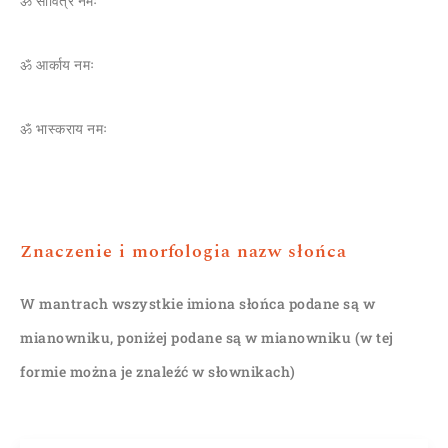
ॐ सावित्रे नमः
ॐ आर्काय नमः
ॐ भास्कराय नमः
Znaczenie i morfologia nazw słońca
W mantrach wszystkie imiona słońca podane są w
mianowniku, poniżej podane są w mianowniku (w tej
formie można je znaleźć w słownikach)