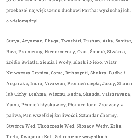
przekazał największemu duchowi Partha; wysłuchaj ich,
o wielomądry!
Surya, Aryaman, Bhaga, Twashtri, Pushan, Arka, Savitar,
Ravi, Promienny, Nienarodzony, Czas, Śmierć, Stwórca,
Źródło Światła, Ziemia i Wody, Blask i Niebo, Wiatr,
Najwyższa Granica, Soma, Brihaspati, Shukra, Budha i
Angaraka, Indra, Vivasvan, Promień ciepła, Jasny, Shauri
lub Cichy, Brahma, Wisznu, Rudra, Skanda, Vaishravana,
Yama, Płomień błyskawicy, Płomień łona, Zrodzony z
paliwa, Pan wszelkiej żarliwości, Sztandar dharmy,
Stwórca Wed, Ukończenie Wed, Niosący Wedy, Krita,
Treta, Dwapara i Kali, Schronienie wszystkich