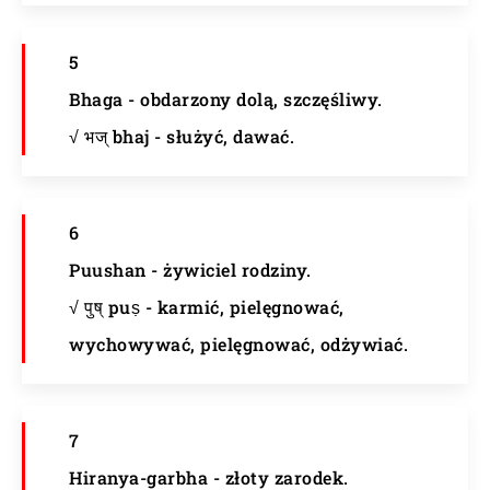
5
Bhaga - obdarzony dolą, szczęśliwy.
√ भज् bhaj - służyć, dawać.
6
Puushan - żywiciel rodziny.
√ पुष् puṣ - karmić, pielęgnować,
wychowywać, pielęgnować, odżywiać.
7
Hiranya-garbha - złoty zarodek.