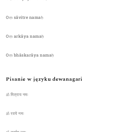
Oṃ sāvitre namaḥ
Oṃ arkāya namaḥ
Oṃ bhāskarāya namaḥ
Pisanie w języku dewanagari
ॐ मित्राय नमः
ॐ रवये नमः