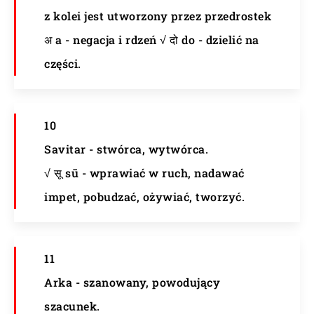
z kolei jest utworzony przez przedrostek
अ a - negacja i rdzeń √ दो do - dzielić na
części.
10
Savitar - stwórca, wytwórca.
√ सू sū - wprawiać w ruch, nadawać
impet, pobudzać, ożywiać, tworzyć.
11
Arka - szanowany, powodujący
szacunek.