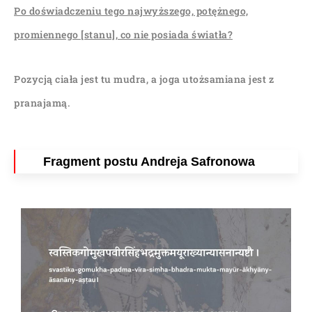
Po doświadczeniu tego najwyższego, potężnego,
promiennego [stanu], co nie posiada światła?
Pozycją ciała jest tu mudra, a joga utożsamiana jest z
pranajamą.
Fragment postu Andreja Safronowa