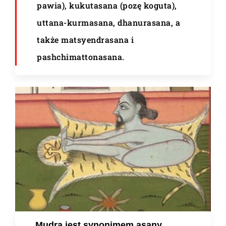
pawia), kukutasana (pozę koguta),
uttana-kurmasana, dhanurasana, a
także matsyendrasana i
pashchimattonasana.
Mudra jest synonimem asany