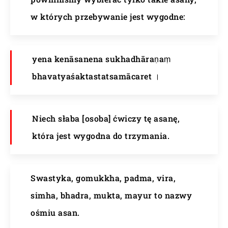
w których przebywanie jest wygodne:
yena kenāsanena sukhadhāraṇaṃ
bhavatyaśaktastatsamācaret ।
Niech słaba [osoba] ćwiczy tę asanę,
która jest wygodna do trzymania.
Swastyka, gomukkha, padma, vira,
simha, bhadra, mukta, mayur to nazwy
ośmiu asan.