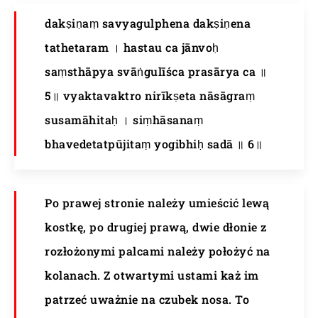
dakṣiṇaṃ savyagulphena dakṣiṇena
tathetaram । hastau ca jānvoḥ
saṃsthāpya svāṅgulīśca prasārya ca ॥
5॥ vyaktavaktro nirīkṣeta nāsāgraṃ
susamāhitaḥ । siṃhāsanaṃ
bhavedetatpūjitaṃ yogibhiḥ sadā ॥ 6॥
Po prawej stronie należy umieścić lewą
kostkę, po drugiej prawą, dwie dłonie z
rozłożonymi palcami należy położyć na
kolanach. Z otwartymi ustami każ im
patrzeć uważnie na czubek nosa. To