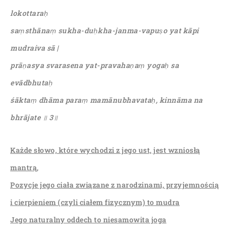
lokottaraḥ
saṃsthānaṃ sukha-duḥkha-janma-vapuṣo yat kāpi
mudraiva sā |
prāṇasya svarasena yat-pravahaṇaṃ yogaḥ sa
evādbhutaḥ
śāktaṃ dhāma paraṃ mamānubhavataḥ, kinnāma na
bhrājate ॥ 3॥
Każde słowo, które wychodzi z jego ust, jest wzniosłą
mantrą,
Pozycje jego ciała związane z narodzinami, przyjemnością
i cierpieniem (czyli ciałem fizycznym) to mudra
Jego naturalny oddech to niesamowita joga