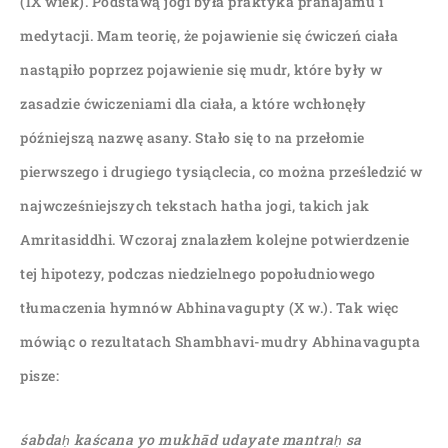
(IX wiek). Podstawą jogi była praktyka pranajamu i
medytacji. Mam teorię, że pojawienie się ćwiczeń ciała
nastąpiło poprzez pojawienie się mudr, które były w
zasadzie ćwiczeniami dla ciała, a które wchłonęły
późniejszą nazwę asany. Stało się to na przełomie
pierwszego i drugiego tysiąclecia, co można prześledzić w
najwcześniejszych tekstach hatha jogi, takich jak
Amritasiddhi. Wczoraj znalazłem kolejne potwierdzenie
tej hipotezy, podczas niedzielnego popołudniowego
tłumaczenia hymnów Abhinavagupty (X w.). Tak więc
mówiąc o rezultatach Shambhavi-mudry Abhinavagupta
pisze:
śabdaḥ kaścana yo mukhād udayate mantraḥ sa