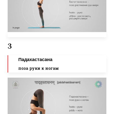
3
Падахастасана
поза руки к ногам