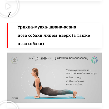
7
Урдхва-мукха-швана-асана
поза собаки лицом вверх (а также
поза собаки)