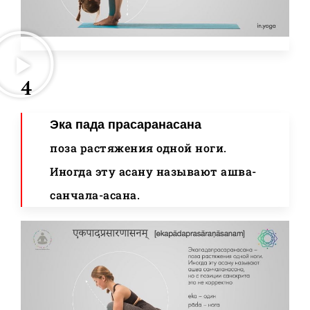
4
Эка пада прасаранасана
поза растяжения одной ноги.
Иногда эту асану называют ашва-
санчала-асана.