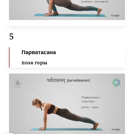
5
Парватасана
поза горы