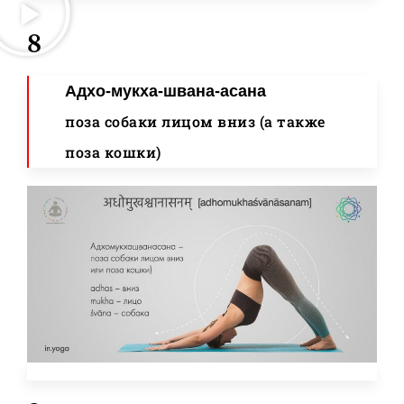
8
Адхо-мукха-швана-асана
поза собаки лицом вниз (а также
поза кошки)