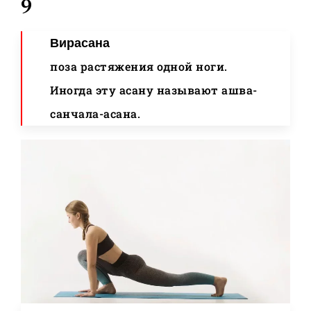
9
Вирасана
поза растяжения одной ноги.
Иногда эту асану называют ашва-
санчала-асана.