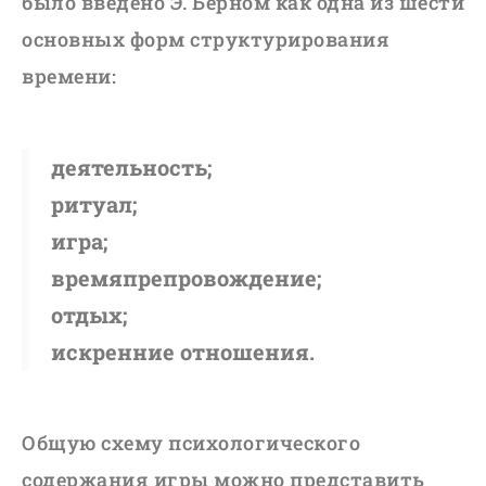
было введено Э. Берном как одна из шести
основных форм структурирования
времени:
деятельность;
ритуал;
игра;
времяпрепровождение;
отдых;
искренние отношения.
Общую схему психологического
содержания игры можно представить