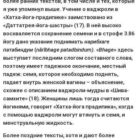
более ранних текстов, в том числе и тех, которые 
я уже упомянул выше. Учение о ваджроли в 
«Хатха-йога-прадипике» заимствовано из 
«Даттатрея-йога-шастры» (17). В ней высоко 
восхваляется сохранение семени и в строфе 3.86 
йогу дано указание поднимать 
нарибхаге 
патабиндум
 (
nārībhage patadbindum). 
«
Bhage
» здесь 
выступает последним слогом составного слова, 
поэтому имеет падежное окончание, местный 
падеж: семя, которое необходимо поднять, 
падает внутрь женской вагины – объяснение, 
схожее с описанием ваджроли-мудры в «Шива-
самхите» (18). Женщины лишь тогда считаются 
йогинями, говорит «Хатха-йога прадипика», когда 
с помощью ваджроли могут втянуть и семя, и 
менструальную жидкость.
Более поздние тексты, хотя и дают более 