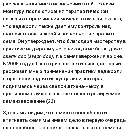
рассказывали мне о назначении этой техники. 
Мой гуру, после описания терапевтической 
пользы от промывания мочевого пузыря, сказал, 
что ваджроли также дает ему контроль над 
свадхиштхана-чакрой и позволяет не пролить 
семя. Он утверждает, что благодаря мастерству в 
практике ваджроли у него никогда не было даже 
свапн дос
 (
svapn dos)
, т.е семяизвержения во сне. 
В 2006 году в Ганготри я встретил йога, который 
рассказал мне о применении практики ваджроли 
в процессе поднятия кундалини, которая, 
поднимаясь через свадхиштхана-чакру, в 
противном случае вызывает неконтролируемое 
семяизвержение (23).
Здесь мы видим, что вместо способности 
втягивать семя мы имеем дело в первую очередь 
со способностью предотвращать выход семени, 