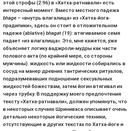
этой строфы (2.96) в «Хатха-ратнавали» есть 
интересный момент. Вместо местного падежа 
bhage
 – «внутрь влагалища» из «Хатха-йога-
прадипики», здесь он стоит в отложительном 
падеже (ablative) 
bhagat (19): 
втягиваемое семя 
падает «из влагалища». Это, мне кажется, уже 
объясняет логику ваджроли-мудры как части 
полового акта (по крайней мере, со стороны 
мужчины): жидкость или жидкости собирались в 
сосуд на манер древних тантрических ритуалов, 
подразумевавших подношение сексуальных 
жидкостей божествам, затем йогин втягивал их 
через трубку. В поддержку моего предпочтения 
тексту «Хатха-ратнавали», должен упомянуть, что 
в некоторых случаях Шриниваса описывает очень 
детально некоторые йогические техники, 
отсутствующие в других текстах по Хатха-йоге и 