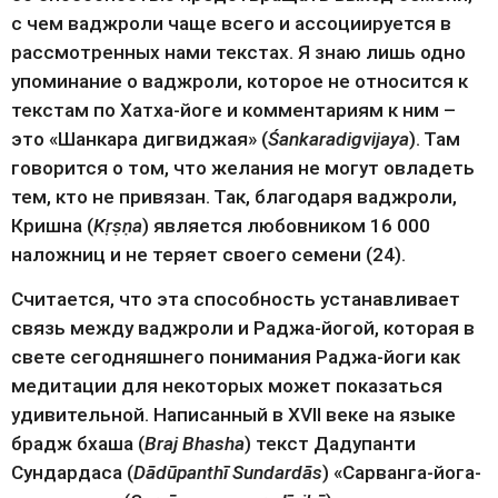
с чем ваджроли чаще всего и ассоциируется в 
рассмотренных нами текстах. Я знаю лишь одно 
упоминание о ваджроли, которое не относится к 
текстам по Хатха-йоге и комментариям к ним – 
это «Шанкара дигвиджая» (
Śankaradigvijaya
). Там 
говорится о том, что желания не могут овладеть 
тем, кто не привязан. Так, благодаря ваджроли, 
Кришна (
Kṛṣṇa
) является любовником 16 000 
наложниц и не теряет своего семени (24).
Считается, что эта способность устанавливает 
связь между ваджроли и Раджа-йогой, которая в 
свете сегодняшнего понимания Раджа-йоги как 
медитации для некоторых может показаться 
удивительной. Написанный в XVII веке на языке 
брадж бхаша (
Braj Bhasha
) текст Дадупанти 
Сундардаса (
Dādūpanthī Sundardās
) «Сарванга-йога-