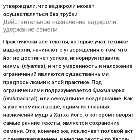
утверждали, что ваджроли может 
осуществляться без трубки.
Действительное назначение ваджроли:
удержание семени
Практически все тексты, которые учат технике 
ваджроли, начинают с утверждения о том, что 
йог не достигнет успеха, игнорируя правила 
ниямы (
niyamas
), и что умеренность и наложение 
ограничений являются существенными 
предпосылками к этой практике. Под 
ограничениями подразумевается 
брахмачарья
(
brahmacaryā
), или сексуальное воздержание. Как 
я уже упоминал выше, одним из главных 
назначений мудр в Хатха-йоге, о котором говорят 
самые ранние тексты, является сохранение 
семени. Это, конечно же, исключает половой акт 
с семяизвержением, и многие тексты по Хатха-