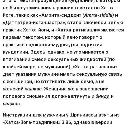
этого текста пробуждение кундалини, о котором 
не было упоминания в ранних текстах по Хатха-
йоге, таких как «Амрита-сиддхи» 
(Amrta-siddhi)
 и 
«Даттатрея-йога-шастра», стало ключевой целью 
практик Хатха-йоги, и «Хатха-ратнавали» является 
первым текстом, который явно говорит о 
практике ваджроли-мудры для поднятия 
кундалини. Здесь, однако, не упоминается о 
втягивании смеси сексуальных жидкостей (по 
крайней мере, не мужчиной). «Хатха-ратнавали» 
дает указания мужчине иметь сексуальную связь 
с женщиной, но втягивать лишь семя, а не 
женский 
раджас
. Женщина же в завершении 
полового сношения должна втянуть и 
бинду, 
и
раджас.
Инструкции для мужчины у Шринивасы взяты из 
«Хатха-йога-прадипики» 3.86, однако в версии 