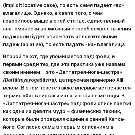
(implicit locative case), то есть семя падает 
«во»
влагалище. Однако, в свете того, о чем 
говорилось выше в этой статье, единственный 
анатомически возможный способ осуществления 
ваджроли будет описывать отложительный 
падеж (ablative), то есть падать 
«из»
 влагалища.
Второй текст, где упоминается ваджроли, и 
первый среди тех, где эта практика уже названа 
своим именем – это «Даттатрея-йога-шастра» 
(Dattātreyayogaśāstra)
, датируемая примерно XIII 
веком. В этом тексте также впервые встречается 
термин «Хатха-йога» и излагаются ее методы. В 
«Даттатрея-йога-шастре» ваджроли описывается 
как одна из девяти мудр – физических техник, 
которые были определяющими в ранней Хатха-
йоге. Согласно самым первым описаниям в 
древних текстах, они предназначались для 