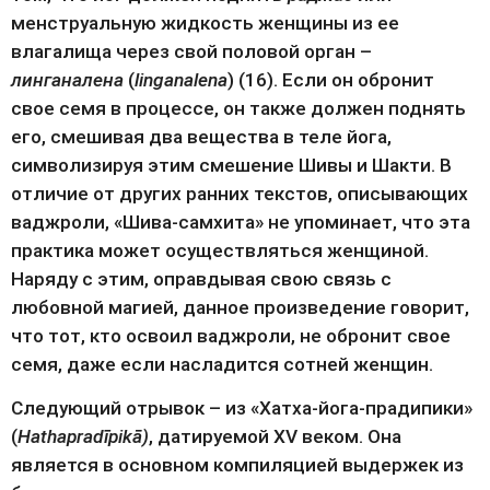
менструальную жидкость женщины из ее 
влагалища через свой половой орган – 
линганалена
 (
linganalena
) (16). Если он обронит 
свое семя в процессе, он также должен поднять 
его, смешивая два вещества в теле йога, 
символизируя этим смешение Шивы и Шакти. В 
отличие от других ранних текстов, описывающих 
ваджроли, «Шива-самхита» не упоминает, что эта 
практика может осуществляться женщиной. 
Наряду с этим, оправдывая свою связь с 
любовной магией, данное произведение говорит, 
что тот, кто освоил ваджроли, не обронит свое 
семя, даже если насладится сотней женщин.
Следующий отрывок – из «Хатха-йога-прадипики» 
(
Hathapradīpikā)
, датируемой XV веком. Она 
является в основном компиляцией выдержек из 