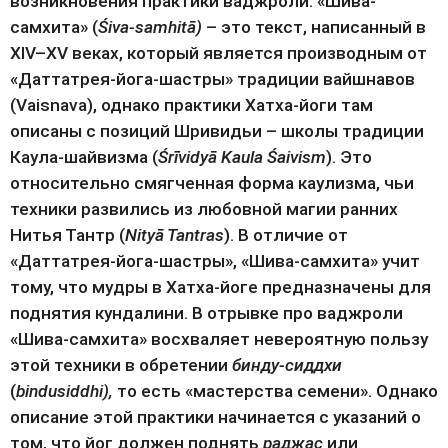
возникновения практики ваджроли. «Шива-
самхита» (
Śiva-samhitā)
 – это текст, написанный в 
XIV–XV веках, который является производным от 
«Даттатрея-йога-шастры» традиции вайшнавов 
(Vaisnava), однако практики Хатха-йоги там 
описаны с позиций Шривидьи – школы традиции 
Каула-шайвизма (
Śrīvidyā Kaula Śaivism
). Это 
относительно смягченная форма каулизма, чьи 
техники развились из любовной магии ранних 
Нитья Тантр (
Nityā Tantras
). В отличие от 
«Даттатрея-йога-шастры», «Шива-самхита» учит 
тому, что мудры в Хатха-йоге предназначены для 
поднятия кундалини. В отрывке про ваджроли 
«Шива-самхита» восхваляет невероятную пользу 
этой техники в обретении 
бинду-сиддхи
(
bindusiddhi), 
то есть «мастерства семени». Однако 
описание этой практики начинается с указаний о 
том, что йог должен поднять 
раджас
 или 