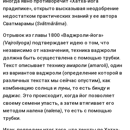
иногда явно противоречит «Хатха-йога 
прадипике», открыто высказывая неодобрение 
недостатком практических знаний у ее автора 
Сватмарамы (
Svātmārāma
).
Отрывок из главы 1800 «Ваджроли-йога» 
(Vajroliyoga)
 подтверждает идею о том, что 
независимо от назначения, техника ваджроли 
должна быть осуществлена с помощью трубки. 
Текст описывает технику 
амароли
 (
amaroli)
, один 
из вариантов ваджроли (определение которой в 
различных текстах мы сейчас опустим), как 
комбинацию солнца и луны, то есть 
бинду
 и 
раджас
. Это происходит, когда йог позволяет 
своему семени упасть, а затем втягивает его 
методом 
налена
 (
nalena)
, то есть с помощью 
трубки.
Итак, подведем итог того, что тексты по Хатха-