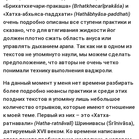
«Брихаткхечари-пракаша» 
(Brhatkhecarīprakāśa) 
и 
«Хатха-абхьяса-паддхати» 
(Hathābhyāsa-paddhati)
очень подробно описаны все ступени практики и 
сказано, что для втягивания жидкости йог 
должен плотно сжать область ануса или 
управлять дыханием 
apana.
 Так как ни в одном из 
текстов не упомянуто наули, мы можем сделать 
предположение, что авторы не очень четко 
понимали технику выполнения ваджроли.
На данный момент у меня нет времени разбирать 
более подробно нюансы практики и среди этих 
поздних текстов я упомяну лишь небольшое 
количество отрывков, которые имеют отношение 
к моей теме. Первый из них – это «Хатха-
ратнавали» 
(Hatha-ratnāvalī)
 Шринивасы (Śrīnivāsa), 
датируемый XVII веком. Ко времени написания 