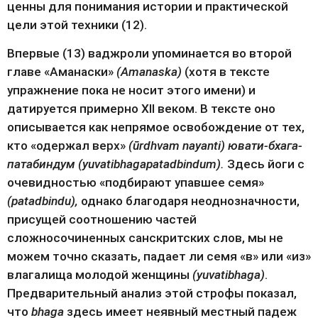
ценны для понимания истории и практической 
цели этой техники (12).
Впервые (13) ваджроли упоминается во второй 
главе «Аманаски» 
(Amanaska)
 (хотя в тексте 
упражнение пока не носит этого имени) и 
датируется примерно XII веком. В тексте оно 
описывается как непрямое освобождение от тех, 
кто «одержал верх» 
(ūrdhvam nayanti) ювати-бхага-
патабиндум (yuvatibhagapatadbindum). 
Здесь йоги с 
очевидностью «подбирают упавшее семя» 
(patadbindu), 
однако благодаря неоднозначности, 
присущей соотношению частей 
сложносочиненных санскритских слов, мы не 
можем точно сказать, падает ли семя «в» или «из» 
влагалища молодой женщины 
(yuvatibhaga)
. 
Предварительный анализ этой строфы показал, 
что 
bhaga
 здесь имеет неявный местный падеж 