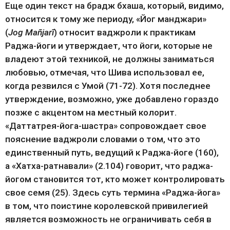
Еще один текст на брадж бхаша, который, видимо, 
относится к тому же периоду, «Йог манджари» 
(
Jog Mañjarī
) относит ваджроли к практикам 
Раджа-йоги и утверждает, что йоги, которые не 
владеют этой техникой, не должны заниматься 
любовью, отмечая, что Шива использовал ее, 
когда резвился с Умой (71-72). Хотя последнее 
утверждение, возможно, уже добавлено гораздо 
позже с акцентом на местный колорит. 
«Даттатрея-йога-шастра» сопровождает свое 
пояснение ваджроли словами о том, что это 
единственный путь, ведущий к Раджа-йоге (160), 
а «Хатха-ратнавали» (2.104) говорит, что раджа-
йогом становится тот, кто может контролировать 
свое семя (25). Здесь суть термина «Раджа-йога» 
в том, что поистине королевской привилегией 
является возможность не ограничивать себя в 