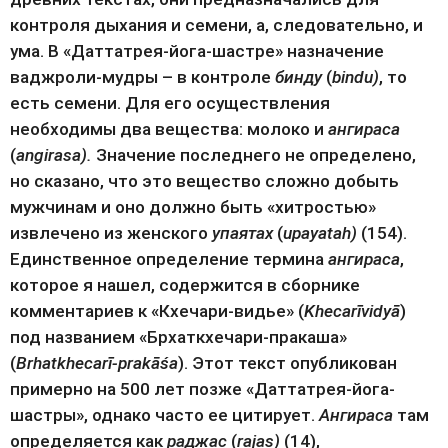
контроля дыхания и семени, а, следовательно, и 
ума. В «Даттатрея-йога-шастре» назначение 
ваджроли-мудры – в контроле 
бинду
 (
bindu)
, то 
есть семени. Для его осуществления 
необходимы два вещества: молоко и 
ангираса
(
angirasa). 
Значение последнего не определено, 
но сказано, что это вещество сложно добыть 
мужчинам и оно должно быть «хитростью» 
извлечено из женского 
упаятах
 (
upayatah) 
(154). 
Единственное определение термина 
ангираса
, 
которое я нашел, содержится в сборнике 
комментариев к «Кхечари-видье» (
Khecarīvidyā
) 
под названием «Брхаткхечари-пракаша» 
(
Brhatkhecarī-prakāśa
). Этот текст опубликован 
примерно на 500 лет позже «Даттатрея-йога-
шастры», однако часто ее цитирует.
 Ангираса
 там 
определяется как 
раджас
 (
rajas) 
(14), 