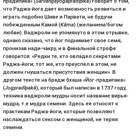
прадипика» (
Sarvāngayogapradīpikā
) говорит о том, 
что Раджа-йога дает возможность резвиться и 
играть подобно Шиве и Парвати, не будучи 
побежденным Камой (
Kāma
) (желанием/богом 
любви). Ваджроли не упомянуто в этом отрывке, 
однако сказано, что йог поднимает свое семя, 
пронизав нади-чакру, и в финальной строфе 
говорится: «Редки те, кто овладел секретами 
Раджа-йоги; тот же, кто преуспел в этом, не 
должен гнушаться присутствия женщин». В 
другом тексте на брадж бхаша «Йог-прадипака» 
(
Jogpradīpakā
), который был написан в 1737 году, 
техника ваджроли-мудры носит название вирья-
мудра, т.е мудра семени. Здесь ее относят к 
практикам Раджа-йоги, которые позволяют 
наслаждаться сексом с женщиной, не теряя 
семени.