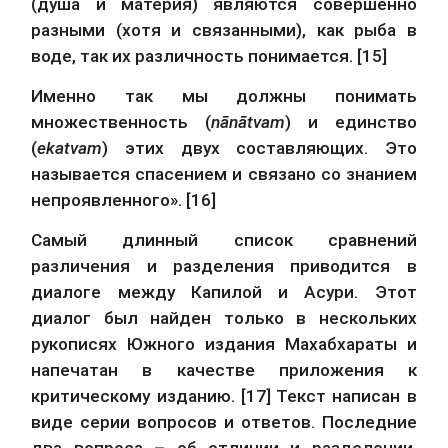
(душа и материя) являются совершенно 
разными (хотя и связанными), как рыба в 
воде, так их различность понимается. [15]
Именно так мы должны понимать 
множественность (
nānātvam
) и единство 
(
ekatvam
) этих двух составляющих. Это 
называется спасением и связано со знанием 
непроявленного». [16]
Самый длинный список сравнений 
различения и разделения приводится в 
диалоге между Капилой и Асури. Этот 
диалог был найден только в нескольких 
рукописях Южного издания Махабхараты и 
напечатан в качестве приложения к 
критическому изданию. [17] Текст написан в 
виде серии вопросов и ответов. Последние 
два вопроса – об отличии и разделении. 