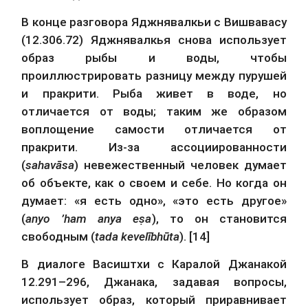
В конце разговора Яджнявалкьи с Вишвавасу 
(12.306.72) Яджнявалкья снова использует 
образ рыбы и воды, чтобы 
проиллюстрировать разницу между пурушей 
и пракрити. Рыба живет в воде, но 
отличается от воды; таким же образом 
воплощение самости отличается от 
пракрити. Из-за ассоциированности 
(
sahavāsa
) невежественный человек думает 
об объекте, как о своем и себе. Но когда он 
думает: «я есть одно», «это есть другое» 
(
anyo ’ham anya eṣa
), то он становится 
свободным (
tada kevelībhūta
). [14]
В диалоге Васиштхи с Каралой Джанакой 
12.291–296, Джанака, задавая вопросы, 
использует образ, который приравнивает 