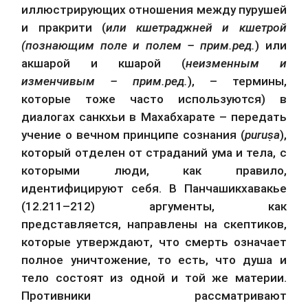
иллюстрирующих отношения между пурушей 
и пракрити (
или кшетраджней и кшетрой 
(познающим поле и полем – прим.ред.
) или 
акшарой и кшарой (
неизменным и 
изменчивым – прим.ред.
), – термины, 
которые тоже часто используются) в 
диалогах санкхьи в Махабхарате – передать 
учение о вечном принципе сознания (
puruṣa
), 
который отделен от страданий ума и тела, с 
которыми люди, как правило, 
идентифицируют себя. В Панчашикхавакье 
(12.211–212) аргументы, как 
представляется, направлены на скептиков, 
которые утверждают, что смерть означает 
полное уничтожение, то есть, что душа и 
тело состоят из одной и той же материи. 
Противники рассматривают 