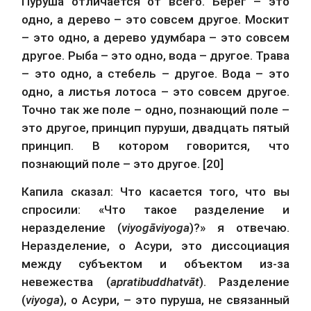
Пуруша отличается от всего. Берег – это 
одно, а дерево – это совсем другое. Москит 
– это одно, а дерево удумбара – это совсем 
другое. Рыба – это одно, вода – другое. Трава 
– это одно, а стебель – другое. Вода – это 
одно, а листья лотоса – это совсем другое. 
Точно так же поле – одно, познающий поле – 
это другое, принцип пуруши, двадцать пятый 
принцип. В котором говорится, что 
познающий поле – это другое. [20]
Капила сказал: Что касается того, что вы 
спросили: «Что такое разделение и 
неразделение (
viyogāviyoga
)?» я отвечаю. 
Неразделение, о Асури, это диссоциация 
между субъектом и объектом из-за 
невежества (
apratibuddhatvāt
). Разделение 
(
viyoga
), о Асури, – это пуруша, не связанный 