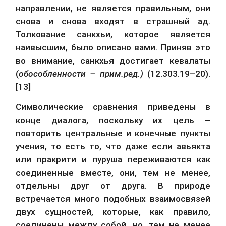
направлении, не является правильным, они 
снова и снова входят в страшный ад. 
Толкование санкхьи, которое является 
наивысшим, было описано вами. Приняв это 
во внимание, санкхья достигает кевалаты 
(
обособленности – прим.ред.)
 (12.303.19–20). 
[13]
Символические сравнения приведены в 
конце диалога, поскольку их цель – 
повторить центральные и конечные пункты 
учения, то есть то, что даже если авьякта 
или пракрити и пуруша переживаются как 
соединенные вместе, они, тем не менее, 
отдельны друг от друга. В природе 
встречается много подобных взаимосвязей 
двух сущностей, которые, как правило, 
соединены между собой, но, тем не менее 