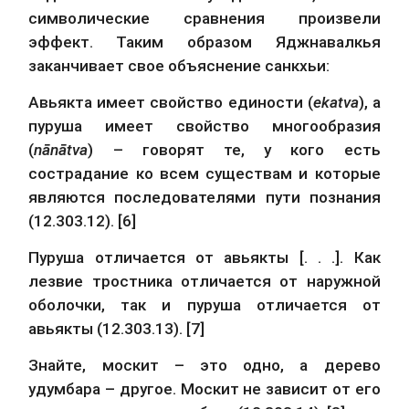
символические сравнения произвели 
эффект. Таким образом Яджнавалкья 
заканчивает свое объяснение санкхьи:
Авьякта имеет свойство единости (
ekatva
), а 
пуруша имеет свойство многообразия 
(
nānātva
) – говорят те, у кого есть 
сострадание ко всем существам и которые 
являются последователями пути познания 
(12.303.12). [6]
Пуруша отличается от авьякты [. . .]. Как 
лезвие тростника отличается от наружной 
оболочки, так и пуруша отличается от 
авьякты (12.303.13). [7]
Знайте, москит – это одно, а дерево 
удумбара – другое. Москит не зависит от его 