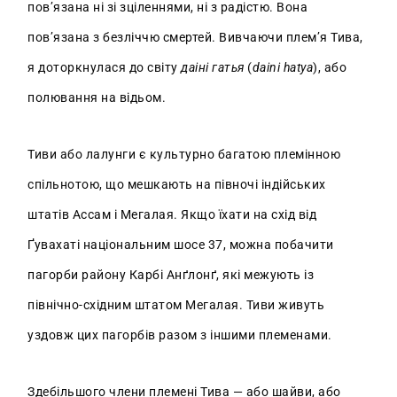
пов’язана ні зі зціленнями, ні з радістю. Вона
пов’язана з безліччю смертей. Вивчаючи плем’я Тива,
я доторкнулася до світу
даіні гатья
(
daini hatya
), або
полювання на відьом.
Тиви або лалунги є культурно багатою племінною
спільнотою, що мешкають на півночі індійських
штатів Ассам і Мегалая. Якщо їхати на схід від
Ґувахаті національним шосе 37, можна побачити
пагорби району Карбі Анґлонґ, які межують із
північно-східним штатом Мегалая. Тиви живуть
уздовж цих пагорбів разом з іншими племенами.
Здебільшого члени племені Тива — або шайви, або