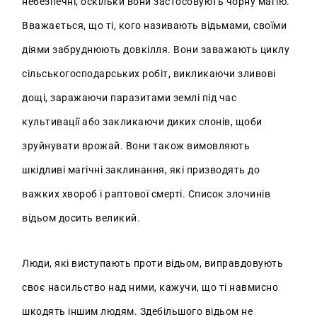
небезпечні, оскільки вони застосовують чорну магію.
Вважається, що ті, кого називають відьмами, своїми
діями забруднюють довкілля. Вони заважають циклу
сільськогосподарських робіт, викликаючи зливові
дощі, заражаючи паразитами землі під час
культивації або закликаючи диких слонів, щоби
зруйнувати врожай. Вони також вимовляють
шкідливі магічні заклинання, які призводять до
важких хвороб і раптової смерті. Список злочинів
відьом досить великий.
Люди, які виступають проти відьом, виправдовують
своє насильство над ними, кажучи, що ті навмисно
шкодять іншим людям. Здебільшого відьом не