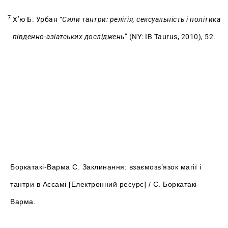
7
Х’ю Б. Урбан “
Сили тантри: релігія, сексуальність і політика
південно-азіатських досліджень
” (NY: IB Taurus, 2010), 52.
Боркатакі-Варма С. Заклинання: взаємозв’язок магії і
тантри в Ассамі [Електронний ресурс] / С. Боркатакі-
Варма.