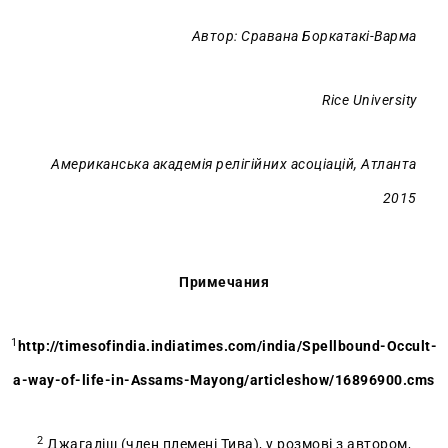
Автор: Сравана Боркатакі-Варма
Rice University
Американська академія релігійних асоціацій, Атланта
2015
Примечания
1
http://timesofindia.indiatimes.com/india/Spellbound-Occult-
a-way-of-life-in-Assams-Mayong/articleshow/16896900.cms
2
Джагадіш (член племені Тива), у розмові з автором,