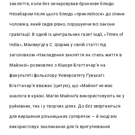
закляття, коли
без
зачаровував бронзове блюдо.
Незабаром після цього блюдо «приклеїлося» до спини
чоловіка, який сидів рівно, порушуючи всі закони
гравітації. В одній із центральних газет Індії, «Times of
India», Манімугдга С. Шарма у своїй статті під
заголовком «Накладення закляття як стиль життя в
Майонзі» розмовляє з Кішоре Бгаттачар’я на
факультеті фольклору Університету Ґувахаті.
Бгаттачар’я вважає (цитую), що «Майонґ не має
аналога в країні. Магію Майонґа використовують як у
руйнівних, так і у творчих цілях. До
без
звертаються
для вирішення рільницьких суперечок — й іноді він
використовує заклинання для їх врегулювання