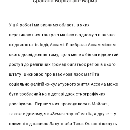
Сравана Боркатакі-Варма
У цій роботі ми вивчимо області, в яких
перетинаються тантра з магією в одному з північно-
східних штатів Індії, Ассамі. Я вибрала Ассам місцем
свого дослідження тому, що в мене є більш відкритий
доступ до релігійних громад багатьох регіонів цього
штату. Висновок про взаємозв’язок магії та
соціально-релігійно-культурного життя Ассама може
бути зроблений на підставі двох етнографічних
досліджень. Перше з них проводилося в Майонзі,
також відомому, як «Земля чорної магії», а друге — у
племені під назвою Лалунг або Тива. Останні живуть