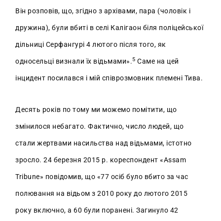
Він розповів, що, згідно з архівами, пара (чоловік і
дружина), були вбиті в селі Калігаон біля поліцейської
дільниці Серфангурі 4 лютого після того, як
5
односельці визнали їх відьмами».
Саме на цей
інцидент посилався і мій співрозмовник племені Тива.
Десять років по тому ми можемо помітити, що
змінилося небагато. Фактично, число людей, що
стали жертвами насильства над відьмами, істотно
зросло. 24 березня 2015 р. кореспондент «Assam
Tribune» повідомив, що «77 осіб було вбито за час
полювання на відьом з 2010 року до лютого 2015
року включно, а 60 були поранені. Загинуло 42