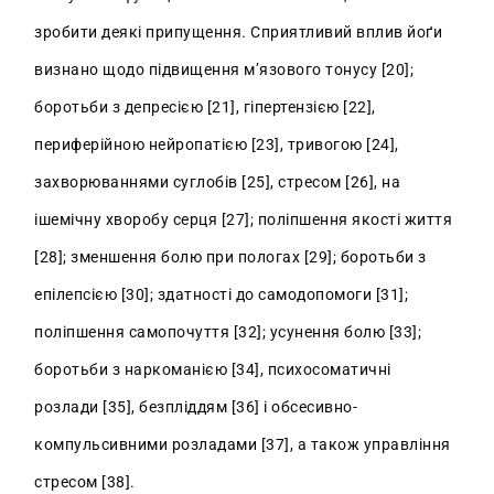
зробити деякі припущення. Сприятливий вплив йоґи
визнано щодо підвищення м’язового тонусу [20];
боротьби з депресією [21], гіпертензією [22],
периферійною нейропатією [23], тривогою [24],
захворюваннями суглобів [25], стресом [26], на
ішемічну хворобу серця [27]; поліпшення якості життя
[28]; зменшення болю при пологах [29]; боротьби з
епілепсією [30]; здатності до самодопомоги [31];
поліпшення самопочуття [32]; усунення болю [33];
боротьби з наркоманією [34], психосоматичні
розлади [35], безпліддям [36] і обсесивно-
компульсивними розладами [37], а також управління
стресом [38].