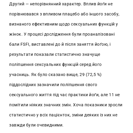
Другий — непорівнянний характер. Вплив йоґи не
порівнювався з впливом плацебо або іншого засобу,
визнаного ефективним щодо сексуальних функцій у
жінок. У процесі дослідження були проаналізовані
бали FSFI, виставлені до й після заняття йоґою, і
результати показали статистично значуще
поліпшення сексуальних функцій серед його
учасниць. Як було сказано вище, 29 (72,5 %)
піддослідних зазначили поліпшення свого
сексуального життя під час практики йоґи, але 11 не
помітили ніяких значних змін. Хоча показники зросли
статистично у всіх пацієнток, зміни деяких із них не
завжди були очевидними.