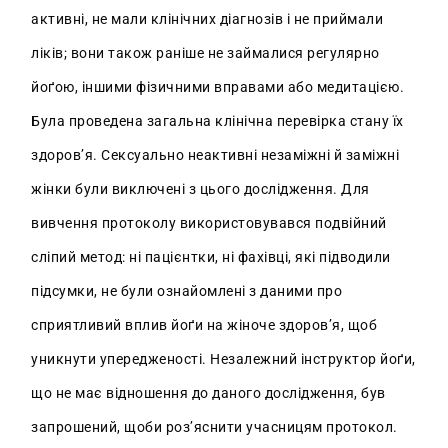
активні, не мали клінічних діагнозів і не приймали
ліків; вони також раніше не займалися регулярно
йоґою, іншими фізичними вправами або медитацією.
Була проведена загальна клінічна перевірка стану їх
здоров’я. Сексуально неактивні незаміжні й заміжні
жінки були виключені з цього дослідження. Для
вивчення протоколу використовувався подвійний
сліпий метод: ні пацієнтки, ні фахівці, які підводили
підсумки, не були ознайомлені з даними про
сприятливий вплив йоґи на жіноче здоров’я, щоб
уникнути упередженості. Незалежний інструктор йоґи,
що не має відношення до даного дослідження, був
запрошений, щоби роз’яснити учасницям протокол.