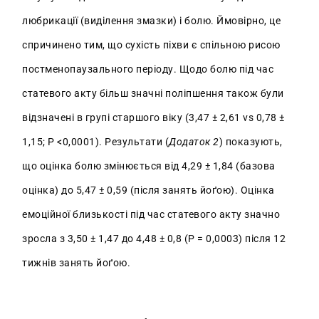
любрикації (виділення змазки) і болю. Ймовірно, це
спричинено тим, що сухість піхви є спільною рисою
постменопаузального періоду. Щодо болю під час
статевого акту більш значні поліпшення також були
відзначені в групі старшого віку (3,47 ± 2,61 vs 0,78 ±
1,15; P <0,0001). Результати (
Додаток 2
) показують,
що оцінка болю змінюється від 4,29 ± 1,84 (базова
оцінка) до 5,47 ± 0,59 (після занять йоґою). Оцінка
емоційної близькості під час статевого акту значно
зросла з 3,50 ± 1,47 до 4,48 ± 0,8 (P = 0,0003) після 12
тижнів занять йоґою.