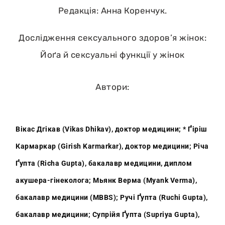
Редакція: Анна Коренчук.
Дослідження сексуального здоров’я жінок:
Йоґа й сексуальні функції у жінок
Автори:
Вікас Дгікав (Vikas Dhikav), доктор медицини; * Ґіріш
Кармаркар (Girish Karmarkar), доктор медицини; Річа
Ґупта (Richa Gupta), бакалавр медицини, диплом
акушера-гінеколога; Мьянк Верма (Myank Verma),
бакалавр медицини (MBBS); Ручі Ґупта (Ruchi Gupta),
бакалавр медицини; Супрійя Ґупта (Supriya Gupta),