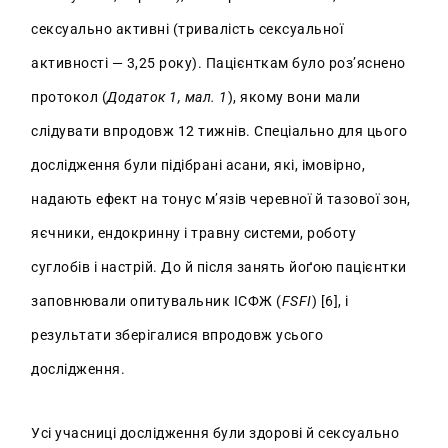
сексуально активні (тривалість сексуальної
активності — 3,25 року). Пацієнткам було роз’яснено
протокол (
Додаток 1, мал. 1
), якому вони мали
слідувати впродовж 12 тижнів. Спеціально для цього
дослідження були підібрані асани, які, імовірно,
надають ефект на тонус м’язів черевної й тазової зон,
яєчники, ендокринну і травну системи, роботу
суглобів і настрій. До й після занять йоґою пацієнтки
заповнювали опитувальник ІСФЖ (
FSFI
) [6], і
результати зберігалися впродовж усього
дослідження.
Усі учасниці дослідження були здорові й сексуально