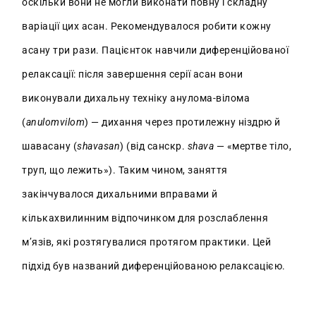
оскільки вони не могли виконати повну і складну
варіації цих асан. Рекомендувалося робити кожну
асану три рази. Пацієнток навчили диференційованої
релаксації: після завершення серії асан вони
виконували дихальну техніку анулома-вілома
(
anulomvilom
) — дихання через протилежну ніздрю й
шавасану (
shavasan
) (від санскр.
shava
— «мертве тіло,
труп, що лежить»). Таким чином, заняття
закінчувалося дихальними вправами й
кількахвилинним відпочинком для розслаблення
м’язів, які розтягувалися протягом практики. Цей
підхід був названий диференційованою релаксацією.