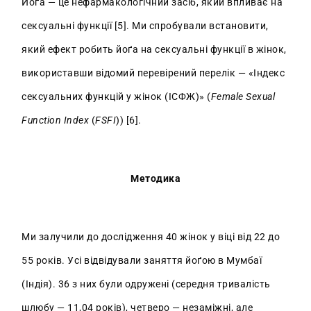
Йоґа — це нефармакологічний засіб, який впливає на
сексуальні функції [5]. Ми спробували встановити,
який ефект робить йоґа на сексуальні функції в жінок,
використавши відомий перевірений перелік — «Індекс
сексуальних функцій у жінок (ІСФЖ)» (
Female Sexual
Function Index
(
FSFI
)) [6].
Методика
Ми залучили до дослідження 40 жінок у віці від 22 до
55 років. Усі відвідували заняття йоґою в Мумбаї
(Індія). 36 з них були одружені (середня тривалість
шлюбу — 11,04 років), четверо — незаміжні, але