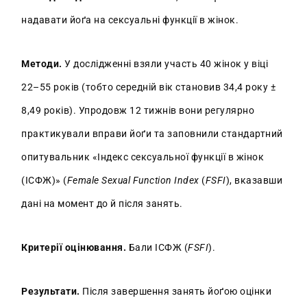
надавати йоґа на сексуальні функції в жінок.
Методи.
У дослідженні взяли участь 40 жінок у віці
22–55 років (тобто середній вік становив 34,4 року ±
8,49 років). Упродовж 12 тижнів вони регулярно
практикували вправи йоґи та заповнили стандартний
опитувальник «Індекс сексуальної функції в жінок
(ІСФЖ)» (
Female Sexual Function Index
(
FSFI
), вказавши
дані на момент до й після занять.
Критерії оцінювання.
Бали ІСФЖ (
FSFI
).
Результати.
Після завершення занять йоґою оцінки