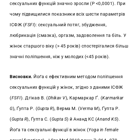
сексуальних функцій значно зросли (P <0,0001). При
чому підвищилися показники всіх шести параметрів
ІСФЖ (
FSFI
): сексуальний потяг, збудження,
любрикація (смазка), оргазм, задоволення та біль. У
жінок старшого віку (> 45 років) спостерігалися більш
значні поліпшення, ніж у молодих (<45 років).
Висновки.
Йоґа є ефективним методом поліпшення
сексуальних функцій у жінок, згідно з даними ІСФЖ
(
FSFI
). Дгікав В. (
Dhikav V
), Кармаркар Ґ. (
Karmarkar
G
), Ґупта Р. (
Gupta R
), Верма М. (
Verma M
), Ґупта Р.
(
Gupta R
), Ґупта С. (
Gupta S
) й Ананд КС (
Anand KS
).
Йоґа та сексуальні функції в жінок (
Yoga in female