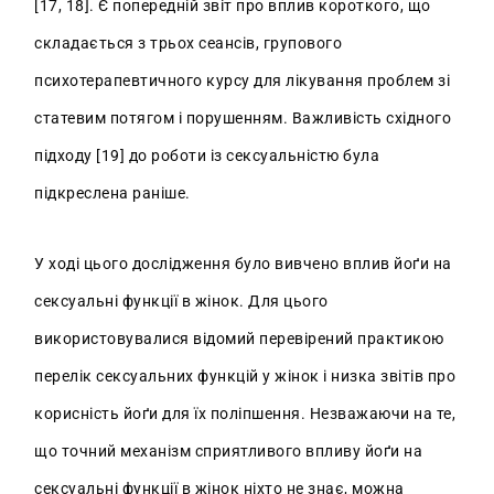
[17, 18]. Є попередній звіт про вплив короткого, що
складається з трьох сеансів, групового
психотерапевтичного курсу для лікування проблем зі
статевим потягом і порушенням. Важливість східного
підходу [19] до роботи із сексуальністю була
підкреслена раніше.
У ході цього дослідження було вивчено вплив йоґи на
сексуальні функції в жінок. Для цього
використовувалися відомий перевірений практикою
перелік сексуальних функцій у жінок і низка звітів про
корисність йоґи для їх поліпшення. Незважаючи на те,
що точний механізм сприятливого впливу йоґи на
сексуальні функції в жінок ніхто не знає, можна