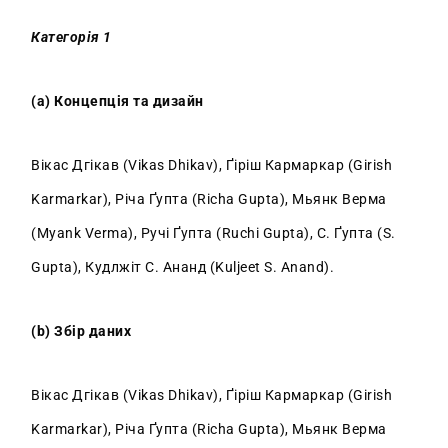
Категорія 1
(a) Концепція та дизайн
Вікас Дгікав (Vikas Dhikav), Ґіріш Кармаркар (Girish
Karmarkar), Річа Ґупта (Richa Gupta), Мьянк Верма
(Myank Verma), Ручі Ґупта (Ruchi Gupta), С. Ґупта (S.
Gupta), Кудлжіт С. Ананд (Kuljeet S. Anand).
(b) Збір даних
Вікас Дгікав (Vikas Dhikav), Ґіріш Кармаркар (Girish
Karmarkar), Річа Ґупта (Richa Gupta), Мьянк Верма