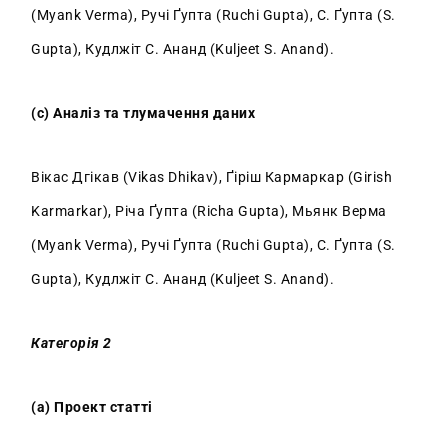
(Myank Verma), Ручі Ґупта (Ruchi Gupta), С. Ґупта (S.
Gupta), Кудлжіт С. Ананд (Kuljeet S. Anand).
(c) Аналіз та тлумачення даних
Вікас Дгікав (Vikas Dhikav), Ґіріш Кармаркар (Girish
Karmarkar), Річа Ґупта (Richa Gupta), Мьянк Верма
(Myank Verma), Ручі Ґупта (Ruchi Gupta), С. Ґупта (S.
Gupta), Кудлжіт С. Ананд (Kuljeet S. Anand).
Категорія 2
(a) Проект статті