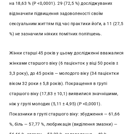
на 18,63 % (P <0,0001). 29 (72,5 %) досліджуваних
відзначили підвищення задоволеності своїм
сексуальним життям під час практики йоґи, а 11 (27,5
%) не зазначили ніяких помітних поліпшень.
Жінки старші 45 років у цьому дослідженні вважалися
жінками старшого віку (6 пацієнток у віці 50 років ±
3,3 року), до 45 років — молодого віку (34 пацієнтки
віком 32 роки ± 5,8 років). Покращення в групі
старшого віку (17,83 ± 10,1) виявилися значнішими,
ніж у групі молодих (5,11 ± 4,95) (P <0,0001).
Показники в групі старшого віку: збудження — 61,66
%, біль — 57,77 %, любрикація (виділення змазки) —