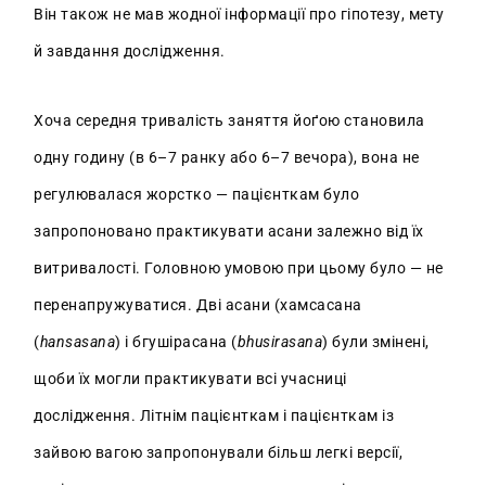
Він також не мав жодної інформації про гіпотезу, мету
й завдання дослідження.
Хоча середня тривалість заняття йоґою становила
одну годину (в 6–7 ранку або 6–7 вечора), вона не
регулювалася жорстко — пацієнткам було
запропоновано практикувати асани залежно від їх
витривалості. Головною умовою при цьому було — не
перенапружуватися. Дві асани (хамсасана
(
hansasana
) і бгушірасана (
bhusirasana
) були змінені,
щоби їх могли практикувати всі учасниці
дослідження. Літнім пацієнткам і пацієнткам із
зайвою вагою запропонували більш легкі версії,