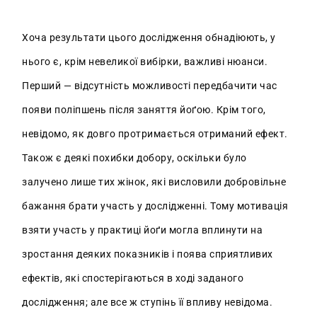
Хоча результати цього дослідження обнадіюють, у
нього є, крім невеликої вибірки, важливі нюанси.
Перший — відсутність можливості передбачити час
появи поліпшень після заняття йоґою. Крім того,
невідомо, як довго протримається отриманий ефект.
Також є деякі похибки добору, оскільки було
залучено лише тих жінок, які висловили добровільне
бажання брати участь у дослідженні. Тому мотивація
взяти участь у практиці йоґи могла вплинути на
зростання деяких показників і поява сприятливих
ефектів, які спостерігаються в ході заданого
дослідження; але все ж ступінь її впливу невідома.