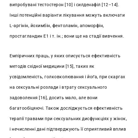
випробувані тестостерон [10] і силденафіл [12–14].
Інші потенційні варіанти лікування можуть включати
L-аргінін, йохимбін, фентоламін, апоморфін,
простагландин Е1 і т. ін.; вони ще на стадії вивчення.
Емпіричних праць, у яких описується ефективність
методів східної медицини [15], таких як
усвідомленість, голковколювання і йоґа, при скаргах
на сексуальні розлади і втрату сексуального
задоволення [16], досить мало, але вони
багатообіцяючі. Також досліджується ефективність
терапії травами при сексуальних дисфункціях у жінок,
і нечисленні дані підтверджують її сприятливий вплив