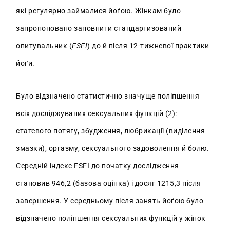
які регулярно займалися йоґою. Жінкам було
запропоновано заповнити стандартизований
опитувальник (
FSFI
) до й після 12-тижневої практики
йоґи.
Було відзначено статистично значуще поліпшення
всіх досліджуваних сексуальних функцій (2):
статевого потягу, збудження, любрикації (виділення
змазки), оргазму, сексуального задоволення й болю.
Середній індекс FSFI до початку дослідження
становив 946,2 (базова оцінка) і досяг 1215,3 після
завершення. У середньому після занять йоґою було
відзначено поліпшення сексуальних функцій у жінок