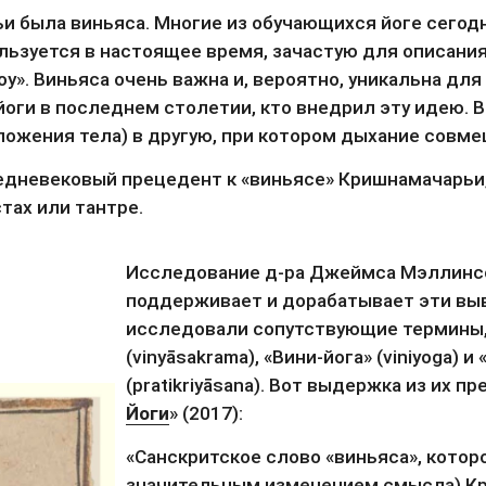
была виньяса. Многие из обучающихся йоге сегодня
ьзуется в настоящее время, зачастую для описания 
у». Виньяса очень важна и, вероятно, уникальна для
оги в последнем столетии, кто внедрил эту идею. Ви
оложения тела) в другую, при котором дыхание совм
дневековый прецедент к «виньясе» Кришнамачарьи,
тах или тантре.
Исследование д-ра Джеймса Мэллинсон
поддерживает и дорабатывает эти выв
исследовали сопутствующие термины, 
(vinyāsakrama), «Вини-йога» (viniyoga) и
(pratikriyāsana). Вот выдержка из их п
Йоги
» (2017):
«Санскритское слово «виньяса», которо
значительным изменением смысла) Кр