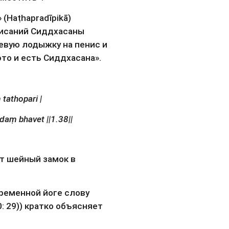
(Haṭhapradīpikā) 
исаний Сиддхасаны 
левую лодыжку на пенис и 
то и есть Сиддхасана».
tathopari |
daṃ bhavet ||1.38||
т шейный замок в 
еменной йоге слову 
0: 29)) кратко объясняет 