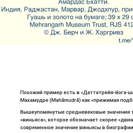
Похожий пример есть в «Даттатрейя-йога-шас
Махамудре (Mahāmudrā) как «прижимая подбород
Вышеупомянутые средневековые значения те
«виньяса», которое обозначает скорее «движе
современное значение виньясы в биографии 