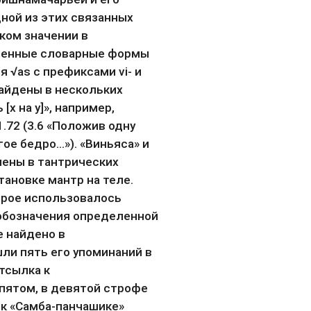
ной из этих связанных 
ком значении в 
венные словарные формы 
 √as с префиксами vi- и 
найдены в нескольких 
x на y]», например, 
.72 (3.6 «Положив одну 
гое бедро…»). «Виньяса» и 
ены в тантрических 
ановке мантр на теле. 
рое использовалось 
обозначения определенной 
 найдено в 
ли пять его упоминаний в 
тсылка к 
пятом, в девятой строфе 
к «Самба-панчашике» 