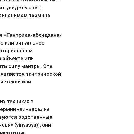
т увидеть свет, 
 синонимом термина 
е «
Тантрика-абхидхана-
ие или ритуальное 
атериальном 
 объекте или 
ть силу мантры. Эта 
является тантрической 
истской или 
их техниках в 
ермин «виньяса» не 
зуются родственные 
ья» (vinyasya)), они 
зместить».