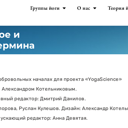
Группы йоги
О нас
Теория 
ое и
ермина
обровольных началах для проекта «YogaScience»
Александром Котельниковым.
авный редактор: Дмитрий Данилов.
орова, Руслан Кулешов. Дизайн: Александр Котель
ускающий редактор: Анна Девятая.