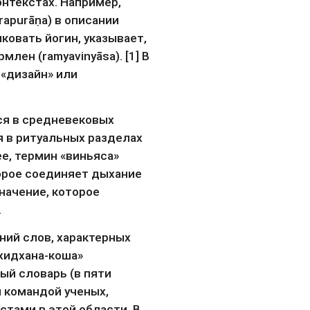
нтекстах. Например, 
apurāṇa) в описании 
ковать йогин, указывает, 
ен (ramyavinyāsa). [1] В 
«дизайн» или 
я в средневековых 
я в ритуальных разделах 
е, термин «виньяса» 
орое соединяет дыхание 
начение, которое 
.
ий слов, характерных 
хидхана-коша» 
ый словарь (в пяти 
командой ученых, 
ами в этой области. В 