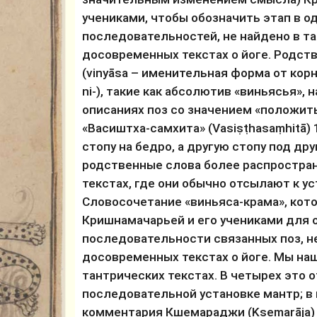
учениками, чтобы обозначить этап в од
последовательностей, не найдено в та
досовременных текстах о йоге. Родст
(vinyāsa – именительная форма от корня
ni-), такие как абсолютив «виньясья», 
описаниях поз со значением «положить [
«Васиштха-самхита» (Vasiṣṭhasaṃhitā) 1
стопу на бедро, а другую стопу под дру
родственные слова более распростран
текстах, где они обычно отсылают к уст
Словосочетание «виньяса-крама», кото
Кришнамачарьей и его учениками для 
последовательности связанных поз, не
досовременных текстах о йоге. Мы наш
тантрических текстах. В четырех это о
последовательной установке мантр; в 
комментария Кшемараджи (Kṣemarāja) 