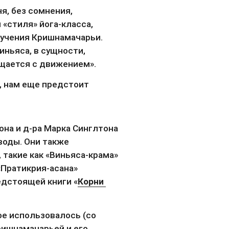
, без сомнения, 
«стиля» йога-класса, 
 учения Кришнамачарьи. 
ньяса, в сущности, 
ещается с движением».
 нам еще предстоит 
а и д-ра Марка Синглтона 
оды. Они также 
такие как «Виньяса-крама» 
 «Пратикрия-асана» 
редстоящей книги «
Корни 
е использовалось (со 
ишнамачарьей и его 