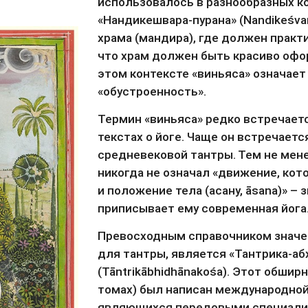
использовалось в разнообразных ко
«Нандикешвара-пурана» (Nandikeśvar
храма (мандира), где должен практи
что храм должен быть красиво оформл
этом контексте «виньяса» означает 
«обустроенность».
Термин «виньяса» редко встречаетс
текстах о йоге. Чаще он встречаетс
средневековой тантры. Тем не мене
никогда не означал «движение, кот
и положение тела (асану, āsana)» – з
приписывает ему современная йога
Превосходным справочником значен
для тантры, является «Тантрика-аб
(Tāntrikābhidhānakośa). Этот обширн
томах) был написан международной 
являющихся передовыми специалист