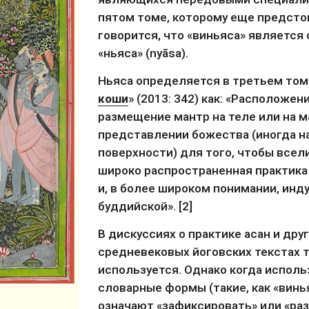
пятом томе, которому еще предстои
говорится, что «виньяса» является
«ньяса» (nyāsa).
Ньяса определяется в третьем том
коши
» (2013: 342) как: «Расположен
размещение мантр на теле или на м
представлении божества (иногда на
поверхности) для того, чтобы всели
широко распространенная практика 
и, в более широком понимании, инду
буддийской». [2]
В дискуссиях о практике асан и друг
средневековых йоговских текстах т
используется. Однако когда исполь
словарные формы (такие, как «виньяс
означают «зафиксировать» или «ра