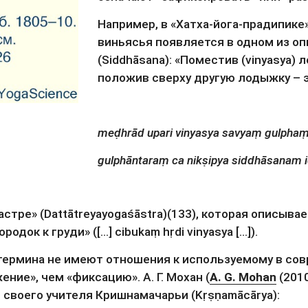
Например, в «Хатха-йога-прадипике» 
виньясья появляется в одном из оп
(Siddhāsana): «Поместив (vinyasya) 
положив сверху другую лодыжку – э
meḍhrād upari vinyasya savyaṃ gulphaṃ 
gulphāntaraṃ ca nikṣipya siddhāsanam i
тре» (Dattātreyayogaśāstra)(133), которая описывае
ок к груди» ([…] cibukaṃ hṛdi vinyasya […]).
рмина не имеют отношения к используемому в совр
ние», чем «фиксацию». А. Г. Мохан (
A. G. Mohan
 (201
своего учителя Кришнамачарьи (Kṛṣṇamācārya):