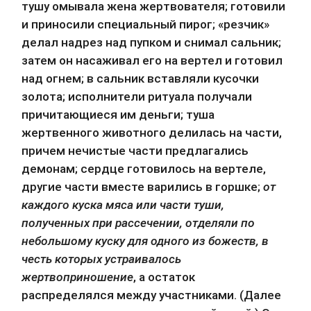
тушу омывала жена жертвователя; готовили 
и приносили специальный пирог; «резчик» 
делал надрез над пупком и снимал сальник; 
затем он насаживал его на вертел и готовил 
над огнем; в сальник вставляли кусочки 
золота; исполнители ритуала получали 
причитающиеся им деньги; туша 
жертвенного животного делилась на части, 
причем нечистые части предлагались 
демонам; сердце готовилось на вертеле, 
другие части вместе варились в горшке; 
от 
каждого куска мяса или части туши, 
полученных при рассечении, отделяли по 
небольшому куску для одного из божеств, в 
честь которых устраивалось 
жертвоприношение
, а остаток 
распределялся между участниками. (Далее 