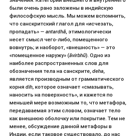
были очень рано заложены в индийскую 
философскую мысль. Мы можем вспомнить, 
что санскритский глагол для «исчезать, 
пропадать» — 
antardhā
, этимологически 
несет смысл чего-либо, помещенного 
вовнутрь; и наоборот, «внешность» — это 
«помещенное наружу» (
āvirbhū
). Одно из 
наиболее распространенных слов для 
обозначения тела на санскрите, 
deha
, 
является производным от грамматического 
корня 
dih
, которое означает «смазывать, 
наносить на поверхность», и кажется по 
меньшей мере возможным то, что метафора, 
передаваемая этим словом, означает тело 
как внешнюю оболочку или покрытие. Тем не 
менее, обсуждение данной метафоры в 
Индии, если таковое существовало, до нас 