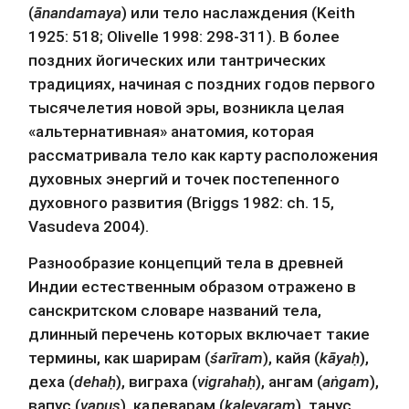
(
ānandamaya
) или тело наслаждения (Keith 
1925: 518; Olivelle 1998: 298-311). В более 
поздних йогических или тантрических 
традициях, начиная с поздних годов первого 
тысячелетия новой эры, возникла целая 
«альтернативная» анатомия, которая 
рассматривала тело как карту расположения 
духовных энергий и точек постепенного 
духовного развития (Briggs 1982: ch. 15, 
Vasudeva 2004).
Разнообразие концепций тела в древней 
Индии естественным образом отражено в 
санскритском словаре названий тела, 
длинный перечень которых включает такие 
термины, как шарирам (
śarīram
), кайя (
kāyaḥ
), 
деха (
dehaḥ
), виграха (
vigrahaḥ
), ангам (
aṅgam
), 
вапус (
vapus
), калеварам (
kalevaram
), танус 