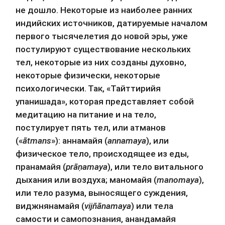
не дошло. Некоторые из наиболее ранних 
индийских источников, датируемые началом 
первого тысячелетия до новой эры, уже 
постулируют существование нескольких 
тел, некоторые из них созданы духовно, 
некоторые физически, некоторые 
психологически. Так, «Тайттирийя 
упанишада», которая представляет собой 
медитацию на питание и на тело, 
постулирует пять тел, или атманов 
(«
ātmans
»): аннамайя (
annamaya
), или 
физическое тело, происходящее из еды, 
пранамайя (
prāṇamaya
), или тело витального 
дыхания или воздуха; маномайя (
manomaya
), 
или тело разума, выносящего суждения, 
виджнянамайя (
vijñānamaya
) или тела 
самости и самопознания, анандамайя 