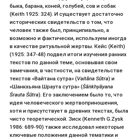
быка, барана, коней, голубей, сов и собак 
(Keith 1925: 324). И существует достаточно 
исторических свидетельств о том, что 
человек также был, принципиально, а 
возможно и фактически, используем иногда 
в качестве ритуальной жертвы. Кейс (Keith) 
(1925: 347-48) подвел итоги изучения ранних 
текстов по данной теме, основывая свои 
замечания, в частности, на свидетельстве 
текстов «Вайтана сутра» (
Vaitāna Sūtra
) и 
«Шанкхьяна Шраута сутра» (
Śāṅkhyāyana 
Śrauta Śūtra
). Его заключением было то, что 
идея человеческого жертвоприношения, 
хотя и присутствует в древних текстах, была 
чисто теоретической. Зиск (Kenneth G.Zysk 
1986: 689-90) также исследовал некоторые 
ключевые положения данной тематики и 