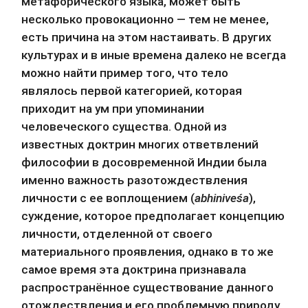
метафорического языка, может быть 
несколько провокационно — тем не менее, 
есть причина на этом настаивать. В других 
культурах и в иные времена далеко не всегда 
можно найти пример того, что тело 
являлось первой категорией, которая 
приходит на ум при упоминании 
человеческого существа. Одной из 
известных доктрин многих ответвлений 
философии в досовременной Индии была 
именно важность разотождествления 
личности с ее воплощением (
abhiniveśa
), 
суждение, которое предполагает концепцию 
личности, отделенной от своего 
материального проявления, однако в то же 
самое время эта доктрина признавала 
распространённое существование данного 
отождествления и его проблемную природу.