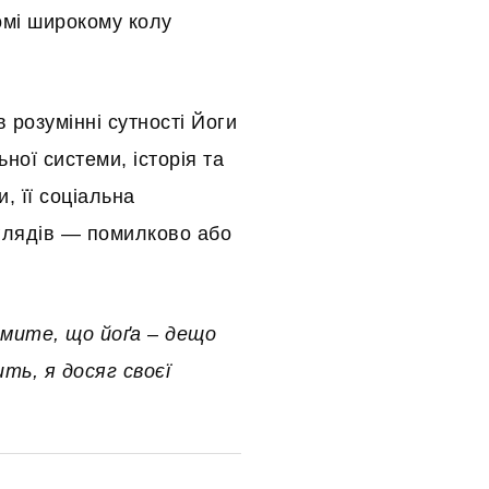
омі широкому колу
в розумінні сутності Йоги
ної системи, історія та
и, її соціальна
глядів — помилково або
омите, що йоґа – дещо
ить, я досяг своєї