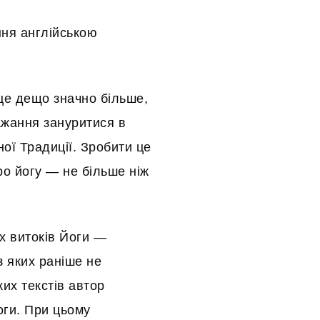
ння англійською
 це дещо значно більше,
бажання зануритися в
ної Традиції. Зробити це
о йогу — не більше ніж
х витоків Йоги —
 яких раніше не
их текстів автор
оги. При цьому