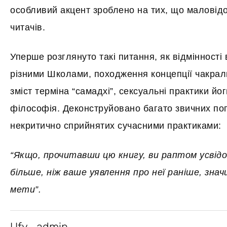
особливий акцент зроблено на тих, що маловід
читачів.
Уперше розглянуто такі питання, як відмінності 
різними Школами, походження концепції чакраль
зміст терміна “самадхі”, сексуальні практики йог
філософія. Деконструйовано багато звичних по
некритично сприйнятих сучасними практиками:
“Якщо, прочитавши цю книгу, ви раптом усвід
більше, ніж ваше уявлення про неї раніше, знач
мети”.
Ufy_admin