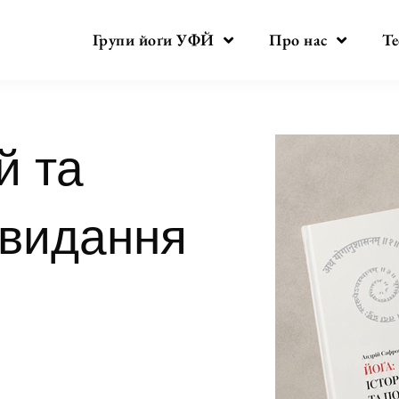
Групи йоґи УФЙ
Про нас
Те
й та
 видання