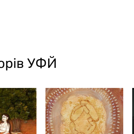
торів УФЙ