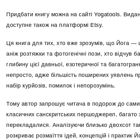
Придбати книгу можна на сайті
Yogatools
. Вида
доступне також на платформі
Etsy
.
Ця книга для тих, хто вже зрозумів, що Йога —
аніж розтяжки та фотогенічні пози, хто відчув 
глибину цієї давньої, езотеричної та багатогран
непросто, адже більшість поширених уявлень пр
набір курйозів, помилок і непорозумінь.
Тому автор запрошує читача в подорож до сами
класичних санскритських першоджерел, багато з
перекладалися. Аналізуючи близько двохсот так
розкриває розмаїття ідей, концепцій і практик Й