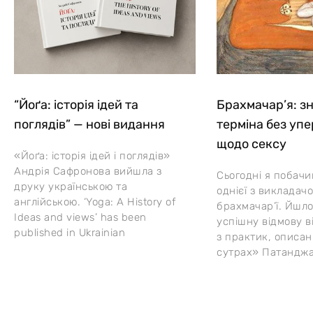
“Йоґа: історія ідей та
Брахмачар’я: з
поглядів” — нові видання
терміна без уп
щодо сексу
«Йоґа: історія ідей і поглядів»
Андрія Сафронова вийшла з
Сьогодні я побач
друку українською та
однієї з викладач
англійською. ‘Yoga: A History of
брахмачар’ї. Йшлос
Ideas and views’ has been
успішну відмову в
published in Ukrainian
з практик, описан
сутрах» Патанджа