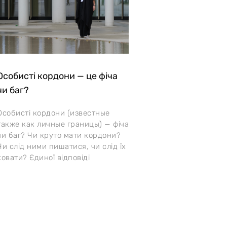
Особисті кордони — це фіча
чи баг?
Особисті кордони (известные
также как личные границы) — фіча
чи баг? Чи круто мати кордони?
Чи слід ними пишатися, чи слід їх
ховати? Єдиної відповіді