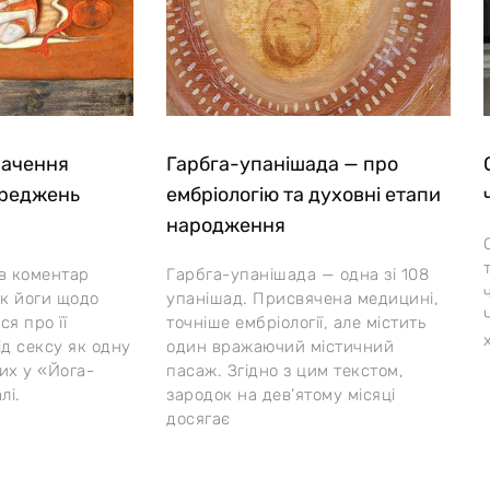
начення
Гарбга-упанішада — про
ереджень
ембріологію та духовні етапи
народження
ив коментар
Гарбга-упанішада — одна зі 108
ок йоги щодо
упанішад. Присвячена медицині,
я про її
точніше ембріології, але містить
ід сексу як одну
один вражаючий містичний
их у «Йога-
пасаж. Згідно з цим текстом,
лі.
зародок на дев’ятому місяці
досягає