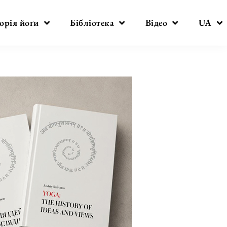
орія йоґи
Бібліотека
Відео
UA