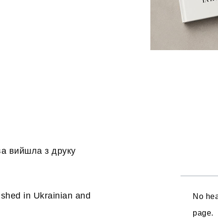
ва
вийшла з друку
ished in Ukrainian and
No hea
page.