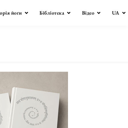
орія йоґи
Бібліотека
Відео
UA