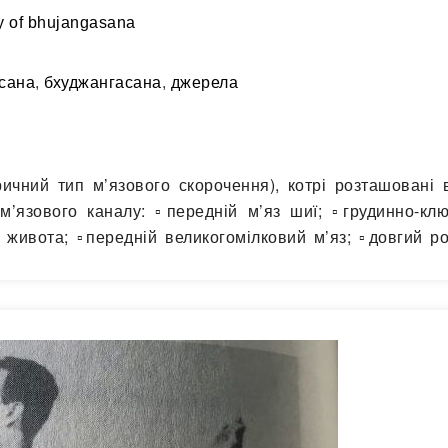
 of bhujangasana
сана
,
бхуджангасана
,
джерела
ичний тип м’язового скорочення), котрі розташовані 
’язового каналу: ▫️передній м’яз шиї; ▫️грудинно-клю
з живота; ▫️передній великогомілковий м’яз; ▫️довгий р
яз спини; ▫️великий круглий м’яз. М’язи, що стабілізую
ій та…
Читати далі