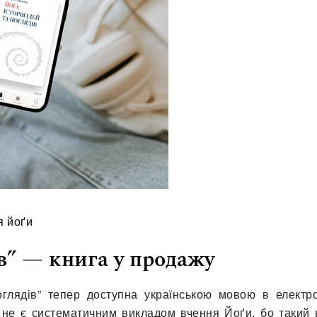
я йоґи
ів” — книга у продажу
оглядів” тепер доступна українською мовою в електр
 не є систематичним викладом вчення Йоґи, бо такий 