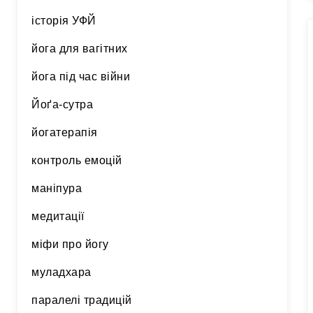
історія УФЙ
йога для вагітних
йога під час війни
Йоґа-сутра
йогатерапія
контроль емоцій
маніпура
медитації
міфи про йогу
муладхара
паралелі традицій