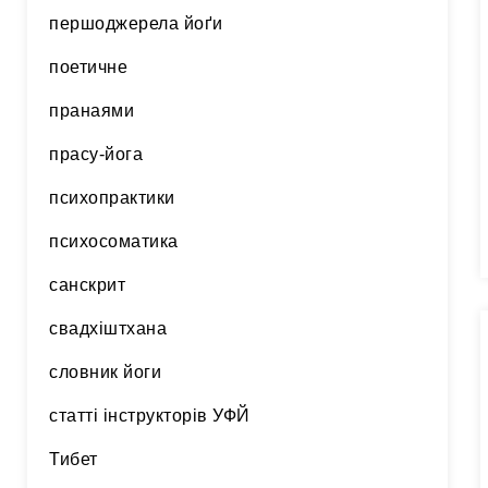
першоджерела йоґи
поетичне
пранаями
прасу-йога
психопрактики
психосоматика
санскрит
свадхіштхана
словник йоги
статті інструкторів УФЙ
Тибет