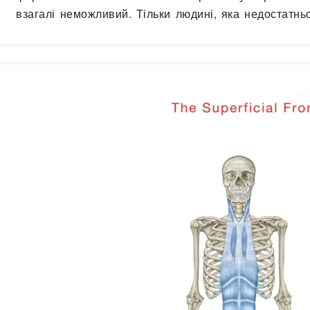
взагалі неможливий. Тільки людині, яка недостатньо 
несуперечливе, монолітне вчення. Насправді це не 