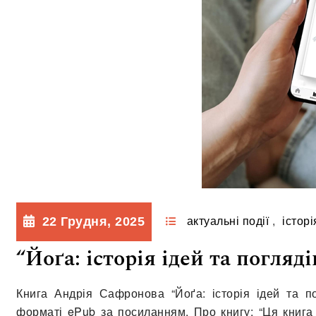
22 Грудня, 2025
актуальні події
,
історі
“Йоґа: історія ідей та погляд
Книга Андрія Сафронова “Йоґа: історія ідей та п
форматі ePub за посиланням. Про книгу: “Ця книга