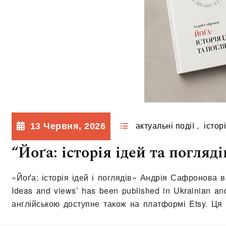
13 Червня, 2026
актуальні події
,
істор
“Йоґа: історія ідей та погляд
«Йоґа: історія ідей і поглядів» Андрія Сафронова в
Ideas and views’ has been published in Ukrainian a
англійською доступне також на платформі Etsy. Ця
більше, аніж…
Читати далі