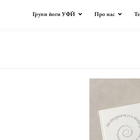
Групи йоґи УФЙ
Про нас
Те
Автор:
ufy_admin