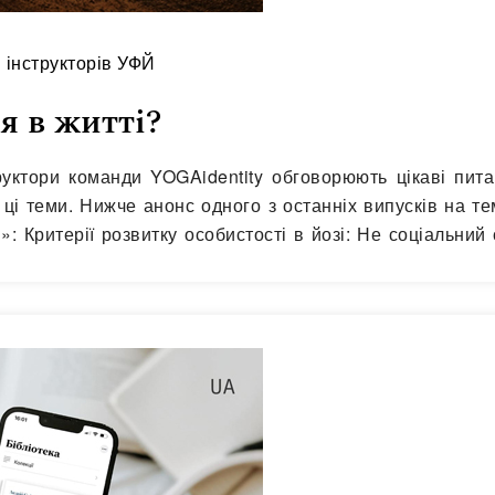
і інструкторів УФЙ
я в житті?
труктори команди YOGAidentity обговорюють цікаві пит
ці теми. Нижче анонс одного з останніх випусків на т
: Критерії розвитку особистості в йозі: Не соціальний 
либина проживання життя.…
Читати далі