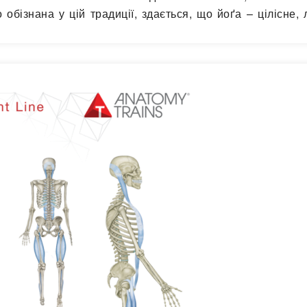
обізнана у цій традиції, здається, що йоґа – цілісне, 
так. Якщо…
Читати далі