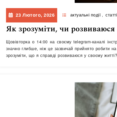
23 Лютого, 2026
актуальні події
,
статт
Як зрозуміти, чи розвиваюся 
Щовівторка о 14:00 на своєму telegram-каналі інс
значно глибше, ніж це зазвичай прийнято робити на 
зрозуміти, що я справді розвиваюся у своєму житті?»
Не платоспроможність. Не нарощування скілів. А г