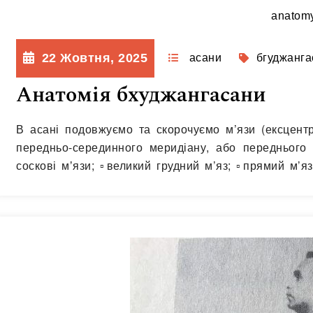
anatomy
22 Жовтня, 2025
асани
бгуджанга
Анатомія бхуджангасани
В асані подовжуємо та скорочуємо м’язи (ексцентр
передньо-серединного меридіану, або переднього м
соскові мʼязи; ▫️великий грудний м’яз; ▫️прямий м’я
пальців. Розтягуємо у бхуджангасані: ▫️найширший м’
(перебувають в ізометричному скороченні): ▫️зовнішн