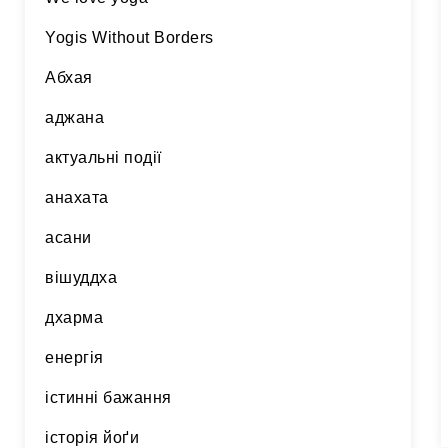
Yogis Without Borders
Абхая
аджана
актуальні події
анахата
асани
вішуддха
дхарма
енергія
істинні бажання
історія йоґи