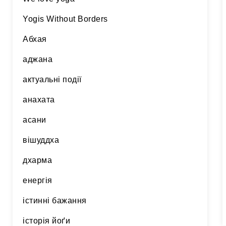
Yogis Without Borders
Абхая
аджана
актуальні події
анахата
асани
вішуддха
дхарма
енергія
істинні бажання
історія йоґи