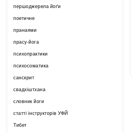
першоджерела йоґи
поетичне
пранаями
прасу-йога
психопрактики
психосоматика
санскрит
свадхіштхана
словник йоги
статті інструкторів УФЙ
Тибет