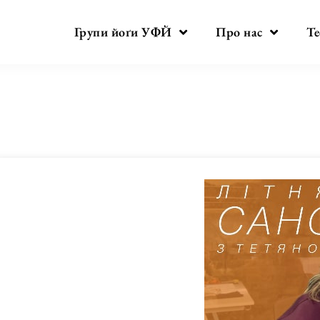
Групи йоґи УФЙ
Про нас
Те
Місяць:
Травень 2025