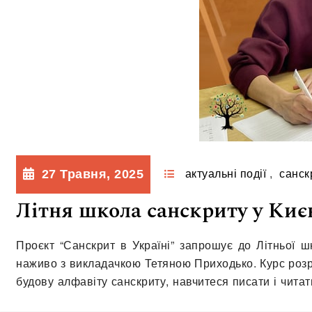
27 Травня, 2025
актуальні події
,
санск
Літня школа санскриту у Киє
Проєкт “Санскрит в Україні” запрошує до Літньої ш
наживо з викладачкою Тетяною Приходько. Курс розра
будову алфавіту санскриту, навчитеся писати і чита
— метро Арсенальна. Графік — 28 та…
Читати далі