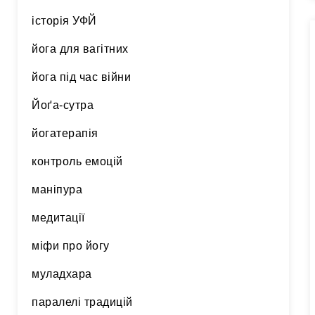
історія УФЙ
йога для вагітних
йога під час війни
Йоґа-сутра
йогатерапія
контроль емоцій
маніпура
медитації
міфи про йогу
муладхара
паралелі традицій