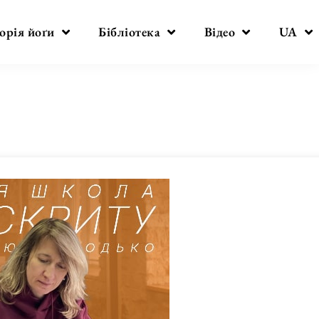
орія йоґи
Бібліотека
Відео
UA