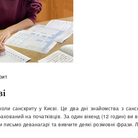
рит
ві
коли санскриту у Києві. Це два дні знайомства з санс
хований на початківців. За один вікенд (12 годин) ви 
ти письмо деванагарі та вивчите деякі розмовні фрази. 