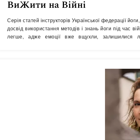
ВиЖити на Війні
Серія статей інструкторів Української федерації йог
досвід використання методів і знань йоги під час в
легше, адже емоції вже вщухли, залишилися ли
проаналізовані помилки, допущені в ті моменти. Я 