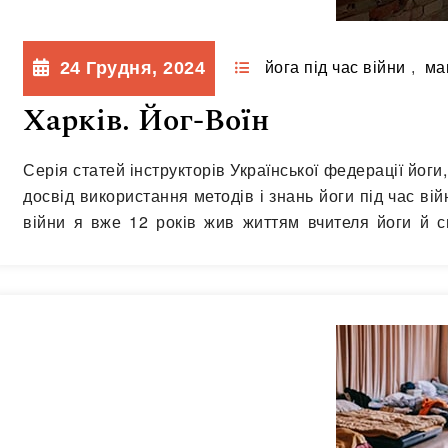
24 Грудня, 2024
йога під час війни
,
ма
Харків. Йог-Воїн
Серія статей інструкторів Української федерації йог
досвід використання методів і знань йоги під час вій
війни я вже 12 років жив життям вчителя йоги й с
цілями…
Читати далі