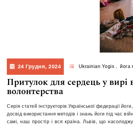
24 Грудня, 2024
Ukrainian Yogis
,
йога 
Притулок для сердець у вирі в
волонтерства
Серія статей інструкторів Української федерації йог
досвід використання методів і знань йоги під час вій
самі, наш простір і вся країна. Львів, що насолод
для тисяч людей, які тікали від…
Читати далі