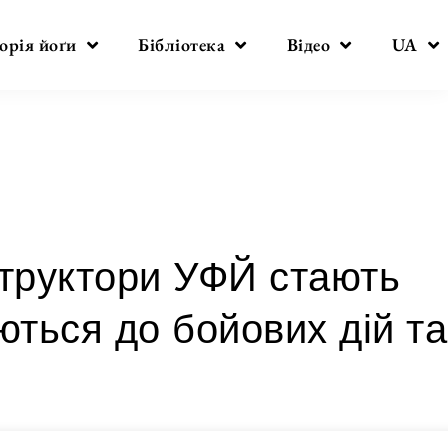
орія йоґи
Бібліотека
Відео
UA
нструктори УФЙ стають
ться до бойових дій та