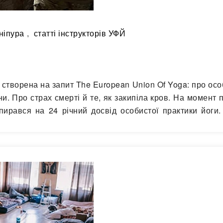
ніпура
,
статті інструкторів УФЙ
и, створена на запит The European Union Of Yoga: про ос
ни. Про страх смерті й те, як закипіла кров. На момент 
пирався на 24 річний досвід особистої практики йоги.