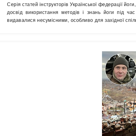
Серія статей інструкторів Української федерації йог
досвід використання методів і знань йоги під час
видавалися несумісними, особливо для західної спіль
«Бгаґавад-Ґіти», одного з найшанованіших текстів 