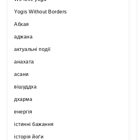
Yogis Without Borders
Абхая
аджана
актуальні події
анахата
асани
вішуддха
дхарма
енергія
істинні бажання
історія йоґи