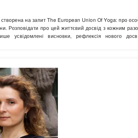
и, створена на запит The European Union Of Yoga: про ос
ійни. Розповідати про цей життєвий досвід з кожним раз
ше усвідомлені висновки, рефлексія нового досв
розумію,…
Читати далі