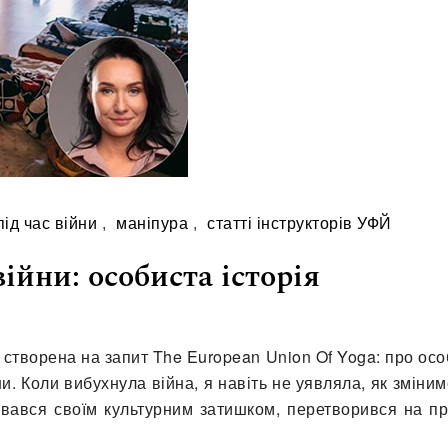
під час війни
,
маніпура
,
статті інструкторів УФЙ
ійни: особиста історія
и, створена на запит The European Union Of Yoga: про ос
ни. Коли вибухнула війна, я навіть не уявляла, як зміни
жувався своїм культурним затишком, перетворився на п