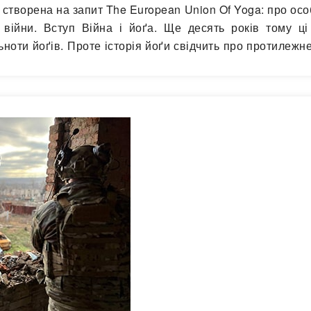
и, створена на запит The European Union Of Yoga: про ос
 війни. Вступ Війна і йоґа. Ще десять років тому ці
ноти йоґів. Проте історія йоґи свідчить про протилежне
йоґи, розгортаються…
Читати далі