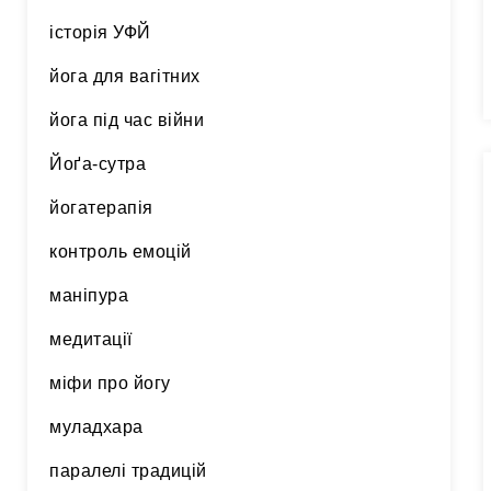
історія УФЙ
йога для вагітних
йога під час війни
Йоґа-сутра
йогатерапія
контроль емоцій
маніпура
медитації
міфи про йогу
муладхара
паралелі традицій