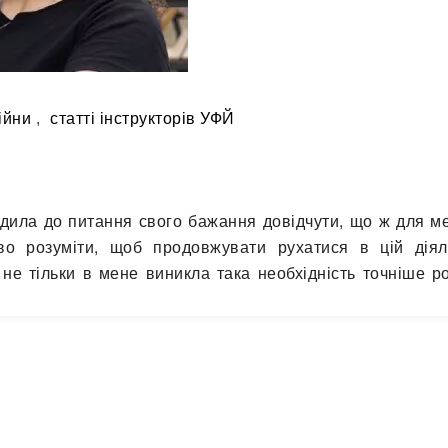
ійни
,
статті інструкторів УФЙ
одила до питання свого бажання довідчути, що ж для м
во розуміти, щоб продовжувати рухатися в цій діяль
е тільки в мене виникла така необхідність точніше ро