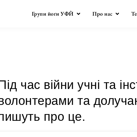
Групи йоґи УФЙ
Про нас
Те
Категорія:
йога під час війни
Під час війни учні та і
волонтерами та долучаю
пишуть про це.