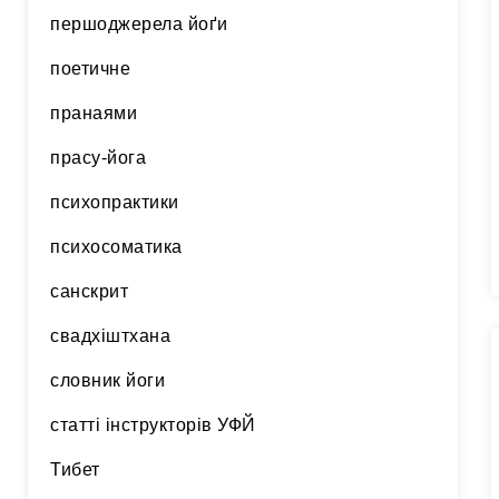
першоджерела йоґи
поетичне
пранаями
прасу-йога
психопрактики
психосоматика
санскрит
свадхіштхана
словник йоги
статті інструкторів УФЙ
Тибет